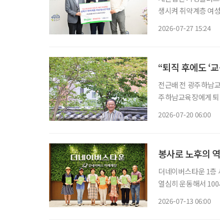
생시켜 취약계층 여성 450명에게 전달했다
헌 캠페인 ‘리턴 투 케
2026-07-27 15:24
“퇴직 후에도 ‘
전근배 전 광주하남교육장 많은 사람이 퇴직을 인생의 쉼표라고 말한다. 하
주하남교육장에게 퇴직
히 학교폭력 예방 
2026-07-20 06:00
조직해 활동하고 있다
봉사로 노후의 
더네이버스타운 1층 세
열심히 운동해서 100
다.” “여름처럼 활짝 웃는 인생 시작입니다, 오늘이.” 누군가에게 선물처럼 건넬 인사이자, 한
2026-07-13 06:00