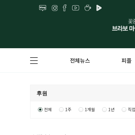
전체뉴스
피플
전체
1주
1개월
1년
직