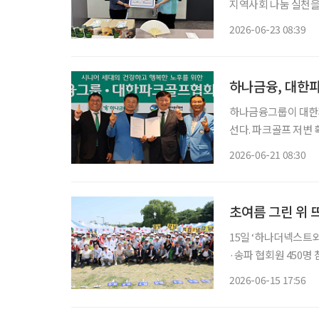
지역사회 나눔 실천을 위한 
사회복지관의 지역밀착
2026-06-23 08:39
다. 국민건강보험공단
전
하나금융그룹이 대한
선다. 파크골프 저변
포츠를 결합한 차별화된 
2026-06-21 08:30
단법인 대한파크골프협
체결했
초여름 그린 위
15일 ‘하나더넥스트
·송파 협회원 450명
조·신순자·김점숙 조 부문별 정상 초여름 햇살이 내리쬔 
2026-06-15 17:56
인들의 열정이 펼쳐졌