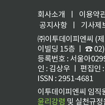
회사소개
ㅣ
이용약
공지사항
ㅣ
기사제
㈜이투데이피엔씨 (제호
이빌딩 15층 ㅣ ☎ 02)
등록번호 : 서울아02992
인 : 김상우 ㅣ 편집인
ISSN : 2951-4681
이투데이피엔씨 임직원
윤리강령
및 실천규정을