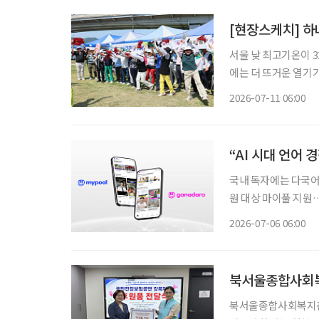
[현장스케치] 
서울 낮 최고기온이 
에는 더 뜨거운 열기가
명)이 한자리에 모여 실력을 겨
2026-07-11 06:00
배 강남3구 파크골프
“AI 시대 언어
국내 독자에는 다국어 
원 대상 마이풀 지원
로…이카이스의 에듀테크 전환 경제전문매체 이투데이가 국내 
2026-07-06 06:00
이스와 전략적 업무협
북서울종합사회복
북서울종합사회복지관