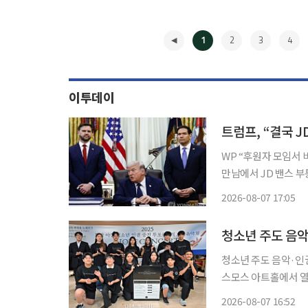
1
2
3
4
이투데이
트럼프, “결국 
WP “후원자 모임서 비공개 발언” 도널드 트럼프 미국 
만남에서 JD 밴스 
워싱턴포스트(WP)가 6일(현지시간) 보도
2026-08-07 17:05
백악관 오벌오피스에서
◀
청소년 주도 음악
청소년 주도 음악·인
스모스 아트홀에서 열린
희망음악회'는 비영리
2026-08-07 16:52