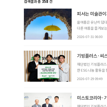
검색결과 총
358
건
피서는 미술관이
올여름은 유난히 덥다
다른 여름을 즐겨보는
관 밖으로 이어지는 바
2026-07-31 06:00
피서'가 새로운 여름 
기빙플러스·씨스팡
재단법인 기빙플러스
한 ESG 나눔 활동을 펼쳤다. 기빙플러스는 지난 28일 씨스팡으로부터 
원 상당의 건강기능식품을 기
2026-07-29 09:49
기빙플러스 관계자들이
재단법인 기빙플러스