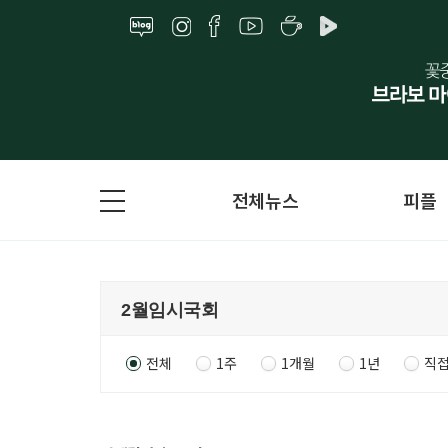
전체뉴스
피플
전체
1주
1개월
1년
직