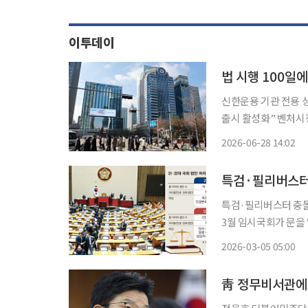
이투데이
법 시행 100일
신한운용 기관 전용 
출시 활성화” 벤처시장 활성화를 위해 도입된 기업성장집합투자기구(BDC) 제도가 법 시행
100일을 넘겼지만, 
2026-06-28 14:02
굴·분석 역량을 갖춘
특검·필리버스터 충돌
3월 임시국회가 문을
주고받는 극한 대치 
2026-03-05 05:00
원회 문턱조차 넘지 
靑 정무비서관에 