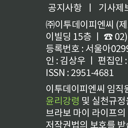
공지사항
ㅣ
기사제
㈜이투데이피엔씨 (제호
이빌딩 15층 ㅣ ☎ 02)
등록번호 : 서울아02992
인 : 김상우 ㅣ 편집인
ISSN : 2951-4681
이투데이피엔씨 임직원
윤리강령
및 실천규정을
브라보 마이 라이프의
저작권법의 보호를 받