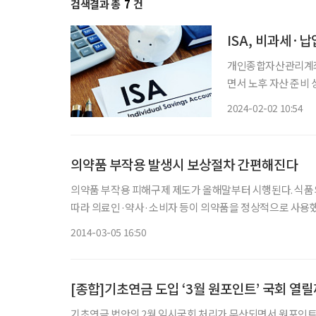
검색결과 총
7
건
ISA, 비과세·납
개인종합자산관리계좌(I
면서 노후 자산 준비 상품
1월 31일 ‘2024
2024-02-02 10:54
한법 및 소득세법 개
의약품 부작용 발생시 보상절차 간편해진다
의약품 부작용 피해구제 제도가 올해말부터 시행된다. 식품의약품안전처(식약처)는 2월 임시국회에서 약사법 개정안이 통과됨에
따라 의료인·약사·소비자 등이 의약품을 정상적으로 사용
2014-03-05 16:50
[종합]기초연금 도입 ‘3월 원포인트’ 국회 열
기초연금 법안의 2월 임시국회 처리가 무산되면서 원포인트 3월 임시국회가 