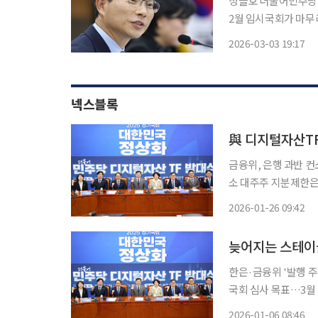
정을호 더불어민주당 의원이 새
2월 임시국회가 마무
를 시작할 예정이다. 
2026-03-03 19:17
내정자는 비례대표 현
넥스블록
與 디지털자산TF
금융위, 은행 과반 컨
소 대주주 지분제한은 후
디지털자산TF가 27
2026-01-26 09:42
한다. 금융위원회가 
늦어지는 스테이
한은·금융위 '발행 주
국회 심사 목표…3월 처리 전망 금융위원회의 스테이블코인 규
본법' 정부안의 국회
2026-01-06 08:46