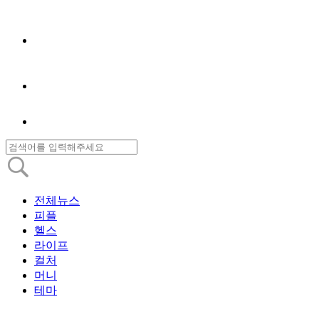
전체뉴스
피플
헬스
라이프
컬처
머니
테마