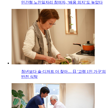
민간형 노인일자리 참여자, ‘배움 의지’도 높았다
청년보다 술·디저트 더 찾아… 日 '고령 1인 가구'의
반전 식탁