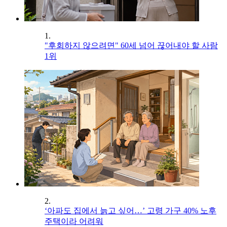
1.
"후회하지 않으려면" 60세 넘어 끊어내야 할 사람
1위
2.
‘아파도 집에서 늙고 싶어…’ 고령 가구 40% 노후
주택이라 어려워