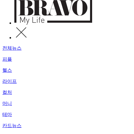
전체뉴스
피플
헬스
라이프
컬처
머니
테마
카드뉴스