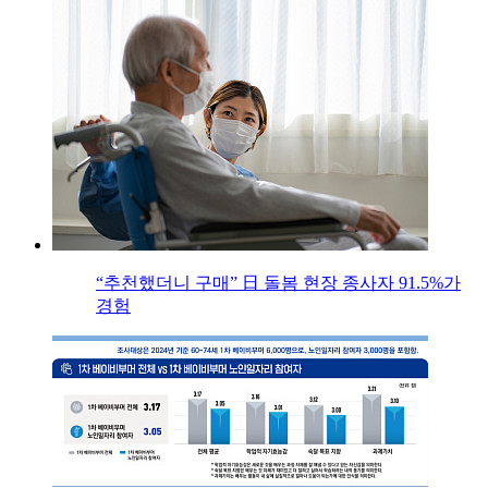
“추천했더니 구매” 日 돌봄 현장 종사자 91.5%가
경험