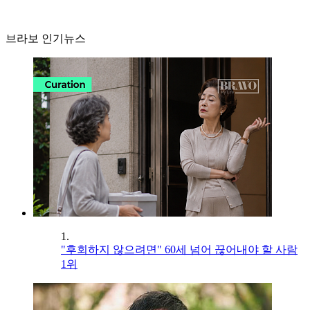
브라보 인기뉴스
1.
"후회하지 않으려면" 60세 넘어 끊어내야 할 사람
1위