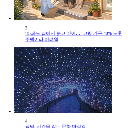
3.
‘아파도 집에서 늙고 싶어…’ 고령 가구 40% 노후
주택이라 어려워
4.
광명, 시간을 걷는 문화 마실길