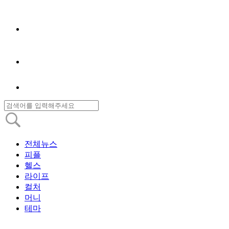
전체뉴스
피플
헬스
라이프
컬처
머니
테마