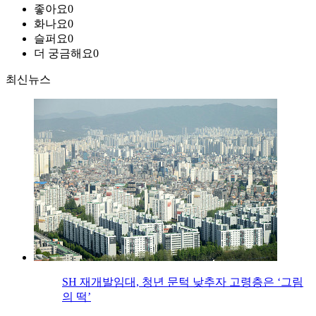
좋아요
0
화나요
0
슬퍼요
0
더 궁금해요
0
최신뉴스
SH 재개발임대, 청년 문턱 낮추자 고령층은 ‘그림
의 떡’