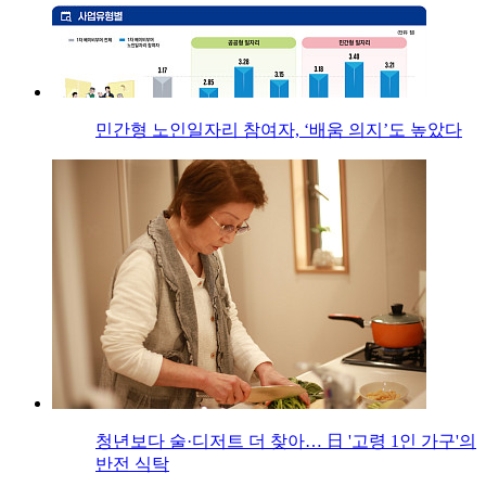
민간형 노인일자리 참여자, ‘배움 의지’도 높았다
청년보다 술·디저트 더 찾아… 日 '고령 1인 가구'의
반전 식탁