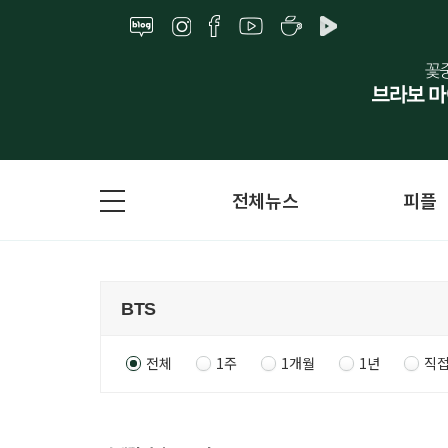
전체뉴스
피플
전체
1주
1개월
1년
직