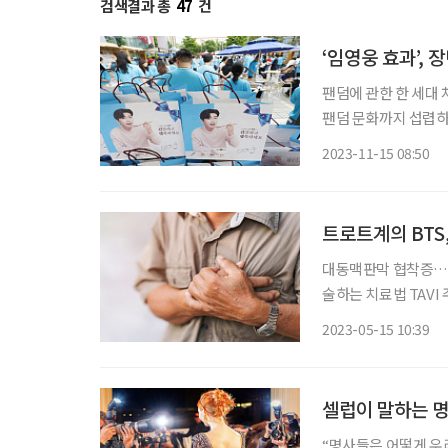
검색결과 총
47
건
‘임영웅 효과’,
팬덤에 관한 한 세대 
팬덤 문화까지 섭렵하며 시장에 넓게
무장한 그들의 소비는 뭔가 다르다. “좋다고 하길래 하루에 
2023-11-15 08:50
27일 방탄소년단(BT
트로트계의 BTS
대동맥판막 협착증… 
술하는 치료법 TAVI 주목 트로트계의 BTS, 가수 진성은 ‘안동역에서’로 활
지 2년 만에 혈액암과
2023-05-15 10:39
널을 무사히 빠져나온
셀럽이 말하는 명
“명사들은 어떻게 우