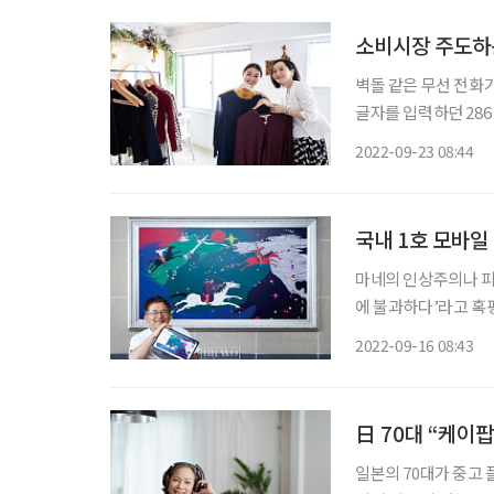
소비시장 주도하는
벽돌 같은 무선 전화
글자를 입력하던 28
지나 스트리밍까지. 이
2022-09-23 08:44
국내 1호 모바일
마네의 인상주의나 피카
에 불과하다’라고 혹평
송하기에 이르렀다. 
2022-09-16 08:43
기, 모바일 아트로 미
日 70대 “케이팝 
일본의 70대가 중고 