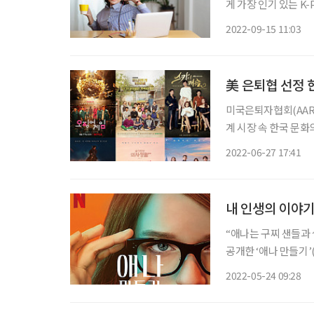
게 가장 인기 있는 K
지출하는 연간 평균 비용은 약 88만 원 
2022-09-15 11:03
リ)가 조사한 ‘세대별
美 은퇴협 선정 
미국은퇴자협회(AARP
계 시장 속 한국 문화의
Grownups) 코너
2022-06-27 17:41
내 인생의 이야기
“애나는 구찌 샌들과
공개한 ‘애나 만들기’(Inventing Anna)는 바로 글로벌 시청 순위 1위에 오르더니 2주 연속
가장 많이 시청한 작품
2022-05-24 09:28
킨(Anna Sorokin