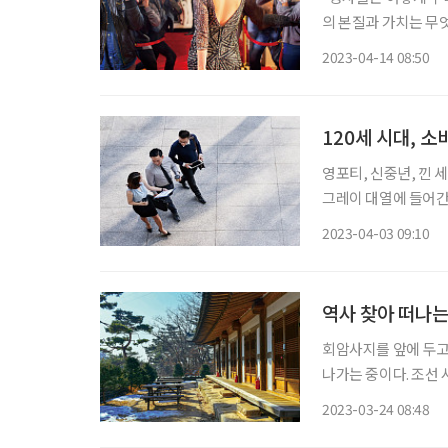
의 본질과 가치는 무
교 문화산업예술학과 교
2023-04-14 08:50
하게 관찰하면서 이 주
120세 시대, 
영포티, 신중년, 낀 
그레이 대열에 들어간다
갈 이들을 ‘후기청년’으로
2023-04-03 09:10
대수명이 늘어나면서 
역사 찾아 떠나는
회암사지를 앞에 두고 
나가는 중이다. 조선
아직 잔설이 희끗희끗하
2023-03-24 08:48