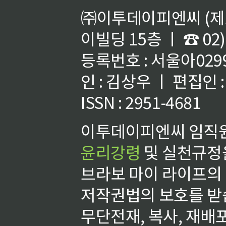
㈜이투데이피엔씨 (제호
이빌딩 15층 ㅣ ☎ 02)
등록번호 : 서울아02992
인 : 김상우 ㅣ 편집인
ISSN : 2951-4681
이투데이피엔씨 임직원
윤리강령
및 실천규정을
브라보 마이 라이프의
저작권법의 보호를 받
무단전재, 복사, 재배포