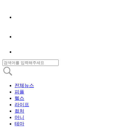
전체뉴스
피플
헬스
라이프
컬처
머니
테마