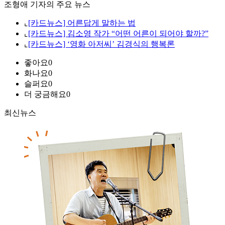
조형애 기자의 주요 뉴스
⌞
[카드뉴스] 어른답게 말하는 법
⌞
[카드뉴스] 김소영 작가 “어떤 어른이 되어야 할까?”
⌞
[카드뉴스] ‘영화 아저씨’ 김경식의 행복론
좋아요
0
화나요
0
슬퍼요
0
더 궁금해요
0
최신뉴스