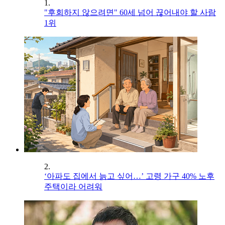
1.
"후회하지 않으려면" 60세 넘어 끊어내야 할 사람
1위
2.
‘아파도 집에서 늙고 싶어…’ 고령 가구 40% 노후
주택이라 어려워