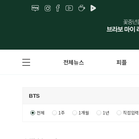
전체뉴스
피플
전체
1주
1개월
1년
직접입력