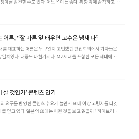
멋쟁이를 발견할 수도 있다. 어느 쪽이든 좋다. 취향 앞에 솔직하고 당
면, 노인은 그렇게 단순하지 않다는 것을 깨달을 수 있다면. 김동현
부를 옮겨 싣는다. 열네 번째 주제는 ‘안경
어른, “잘 마른 잎 태우면 고수운 냄새 나”
 시대를 대표하는 어른은 누구일지 고민했던 편집회의에서 기자들은
장일치였다. 대중도 마찬가지다. MZ세대를 포함한 모든 세대에게
가까운 현상의 주인공이 됐다. 하지만 그는 이제 막 낯익어진 마이너
한 시인일 뿐이라고 말한다. “흔히 말하는 팬덤 같은 것이죠. 날씨도 팬덤이 되고
게 살 것인가’ 콘텐츠 인기
 요구를 반영한 콘텐츠 수요가 늘면서 60대 이상 고령자를 타깃
얻고 있다. 일본의 60대는 어떤 것을 보고 읽을까? 하이브리드
)는 “80대 여성에게 가장 인기 있는 책으로 ‘102세, 혼자 생활. 테츠
녹슬지 않는 삶의 방법’이 꼽혔다”면서