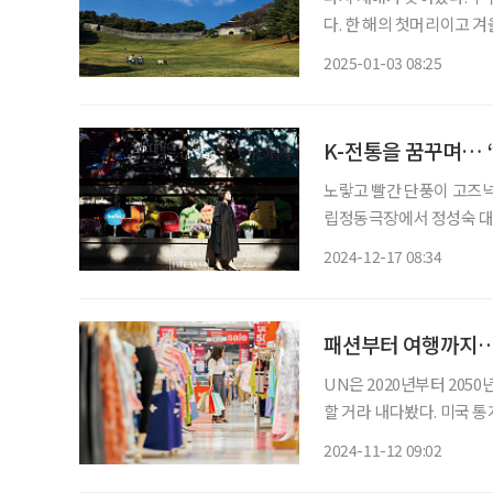
다. 한 해의 첫머리이고 
대가 새하얗고, 짙푸른 겨
2025-01-03 08:25
겠다. 벼르고 벼르지 않아
K-전통을 꿈꾸며… 
노랗고 빨간 단풍이 고즈넉
립정동극장에서 정성숙 대표는 전통
학원 갈래?” 정성숙 대표가
2024-12-17 08:34
원을 선택했다
패션부터 여행까지…
UN은 2020년부터 205
할 거라 내다봤다. 미국 통
전망했다. 이에 소비시장이
2024-11-12 09:02
목한다. 젊다는 의미의