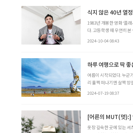
식지 않은 40년 열정
1983년 개봉한 영화 ‘
다. 고등학생 때 우연히 
고, 엄청난 인기를 얻으며
2024-10-04 08:43
하루 여행으로 딱 좋
여름이 시작되었다. 누군가
리 훌쩍 떠나기엔 살짝 망
기엔 아까운 시간이 금방 
2024-07-19 08:37
[어른의 MUT(멋):
옷장 깊숙한 곳에 있는 셔츠