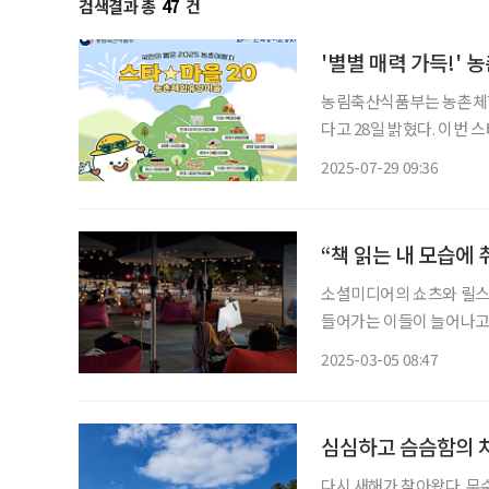
검색결과 총
47
건
'별별 매력 가득!' 
농림축산식품부는 농촌체험휴
다고 28일 밝혔다. 이번
이 있는 마을을 발굴하고,
2025-07-29 09:36
했다. ‘스타마을 20
“책 읽는 내 모습에
소셜미디어의 쇼츠와 릴스
들어가는 이들이 늘어나고 
을 받은 한강 작가 신드롬
2025-03-05 08:47
심심하고 슴슴함의 
다시 새해가 찾아왔다. 무