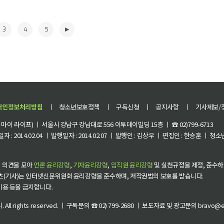
3
4
5
개인정보처리방침
ㅣ
청소년보호정책
ㅣ
구독신청
ㅣ
공지사항
ㅣ
기사제보/
이 라이프) ㅣ 서울시 강남구 강남대로 556 이투데이빌딩 15층 ㅣ ☎ 02)799-6713
 : 2014.02.04 ㅣ 발행일자 : 2014.02.07 ㅣ 발행인 : 김상우 ㅣ 편집인 : 한승훈 ㅣ
▶
 의견을 모아
언론 윤리강령
,
기자윤리강령
,
임직원 윤리강령
및 실천규정을 제정, 준수하
츠(기사)는 인터넷신문위원회 윤리강령을 준수하며, 저작권법의 보호를 받습니다.
 이용 등을 금지합니다.
씨
. All rights reserved. ㅣ 구독문의 ☎ 02) 799-2680 ㅣ 보도자료 및 광고문의 bravo@et