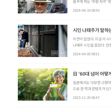
꿈꾸게 하는 ‘취향 저격’ 
당한 태도를 배울 수 있다
2024-06-19 08:50
사진작가의 사진과 감상 일
시인 나태주가 말하는 
이견이 없었다. 지금 이
나태주 시인을 꼽았다. 만
그는 인기를 넘어 추앙에 
2024-04-05 08:51
日 ‘60대 넘어 어떻
일본에서는 다양한 고령자의
으로 한 책과 콘텐츠가 인기를 
형 종합 서점 혼토(honto
2023-11-20 08:47
요 할머니의 마음도 몸도 