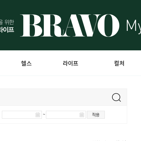
헬스
라이프
컬처
~
적용