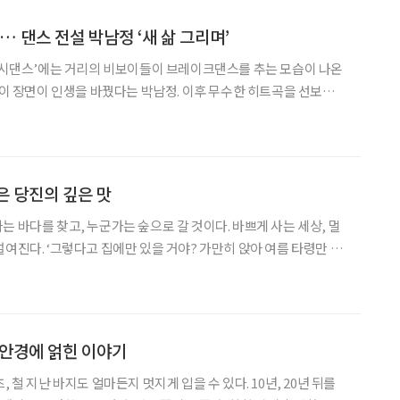
… 댄스 전설 박남정 ‘새 삶 그리며’
플래시댄스’에는 거리의 비보이들이 브레이크댄스를 추는 모습이 나온
본 이 장면이 인생을 바꿨다는 박남정. 이후 무수한 히트곡을 선보였
 한 시대를 풍미했다. 어느덧 60대를 바라보는 그의 세계에는 빠른
비트와 화려한 조명 외에 무엇이 자리하고 있을까. 가요계를 흔들던 그 가수 ‘
은 당진의 깊은 맛
는 바다를 찾고, 누군가는 숲으로 갈 것이다. 바쁘게 사는 세상, 멀
설여진다. ‘그렇다고 집에만 있을 거야? 가만히 앉아 여름 타령만 하
가버린다고’ 하며 투명한 햇살이 부추긴다. 초록 물이 듬뿍 올랐
다. 퍼석한 시간 속에서 기꺼이 자신을 끄집어내 주기로 한다. 당진은 서
] 안경에 얽힌 이야기
, 철 지난 바지도 얼마든지 멋지게 입을 수 있다. 10년, 20년 뒤를