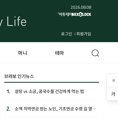
2026.08.08
로그인
회원가입
머니
테마
브라보 인기뉴스
가
1.
설탕 vs 소금, 콩국수를 건강하게 먹는 법
가
2.
소액 직역연금 받는 노인, 기초연금 수령 길 열린
다