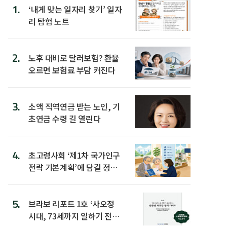
1.
‘내게 맞는 일자리 찾기’ 일자
리 탐험 노트
2.
노후 대비로 달러보험? 환율
오르면 보험료 부담 커진다
3.
소액 직역연금 받는 노인, 기
초연금 수령 길 열린다
4.
초고령사회 ‘제1차 국가인구
전략 기본계획’에 담길 정책
은
5.
브라보 리포트 1호 ‘사오정
시대, 73세까지 일하기 전략’