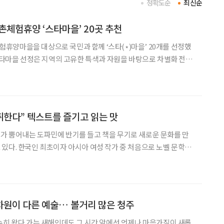
정확도순
최신순
농촌체험휴양 ‘스타마을’ 20곳 추천
양마을을 대상으로 국민과 함께 ‘스타(⋆)마을’ 20개를 선정했
 스타마을 선정은 지역의 고유한 특색과 자원을 바탕으로 차별화 전략
 이를 통해 농촌관광과 농촌지역 경제의 활성화를 도모하고자 기획
선’은 지역 고유의 자원 활용, 체험콘텐츠의 독창성·차별성,
 취한다” 텍스트를 즐기고 읽는 맛
가 뿜어내는 도파민에 반기를 들고 책을 무기로 새로운 문화를 만
있다. 한국인 최초이자 아시아 여성 작가 중 처음으로 노벨 문학상
 역시 독서 열풍에 강력한 추진력을 더하고 있다. 읽는 것보다 보는
것에 더 빠르게 반응하는 시대, 텍스트는 어떻게 힙함의 상징이 되었을까? 반갑지
차원이 다른 예술… 볼거리 많은 청주
수히 왔다 가는 새해인데도 그 시간 앞에선 언제나 마음가짐이 새롭