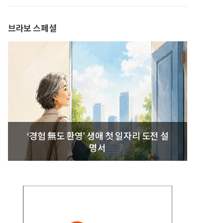
발간
브라보 스페셜
‘경험 無도 환영’ 생애 첫 일자리 도전 설
명서