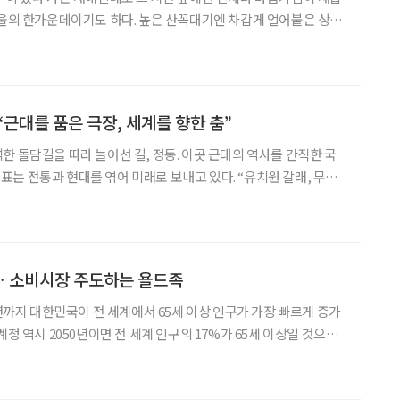
겨울의 한가운데이기도 하다. 높은 산꼭대기엔 차갑게 얼어붙은 상고
울 바닷바람에 연신 입김을 뿜어낸다. 온기 품은 편안한 여정이면 좋
도, 촘촘한 계획이 없어도, 멀리 있거나, 요란하지 않아도 무언
“근대를 품은 극장, 세계를 향한 춤”
한 돌담길을 따라 늘어선 길, 정동. 이곳 근대의 역사를 간직한 국
과 현대를 엮어 미래로 보내고 있다. “유치원 갈래, 무용
 일곱 살 되던 해 부모님이 물었다. 정 대표는 망설임 없이 무용학
. “제가 어릴 때만 하더라도 간장이나 두부 팔러 온 장수들
 소비시장 주도하는 욜드족
0년까지 대한민국이 전 세계에서 65세 이상 인구가 가장 빠르게 증가
계청 역시 2050년이면 전 세계 인구의 17%가 65세 이상일 것으로
 들썩이고 있다. 특히 취향 기반 소비를 아끼지 않는 ‘욜드족’을 주
 영어 young과 고령층이라는 의미의 o