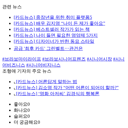
관련 뉴스
[카드뉴스] 중장년을 위한 취미 플랫폼5
[카드뉴스] 배우 김지영 “나이 든 제가 좋아요”
[카드뉴스] 베스트셀러 작가가 읽는 책
[카드뉴스] 나이 들면 필요한 영양제 5가지
[카드뉴스] 디자이너가 반한 동묘 스타일
공급 '최후 카드' 그린벨트⋯관건은
#브라보마이라이프
#브라보시니어프렌즈
#시니어시장
#시니
어비즈니스
#시니어비지니스
조형애 기자의 주요 뉴스
⌞
[카드뉴스] 어른답게 말하는 법
⌞
[카드뉴스] 김소영 작가 “어떤 어른이 되어야 할까?”
⌞
[카드뉴스] ‘영화 아저씨’ 김경식의 행복론
좋아요
0
화나요
0
슬퍼요
0
더 궁금해요
0