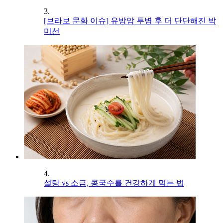
3.
[브라보 문화 이슈] 유방암 투병 후 더 단단해진 박
미선
4.
설탕 vs 소금, 콩국수를 건강하게 먹는 법