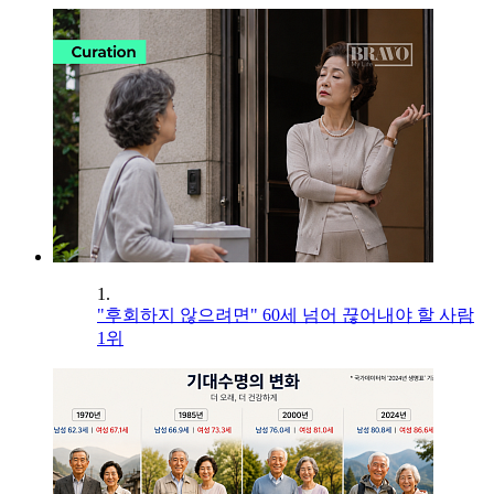
1.
"후회하지 않으려면" 60세 넘어 끊어내야 할 사람
1위