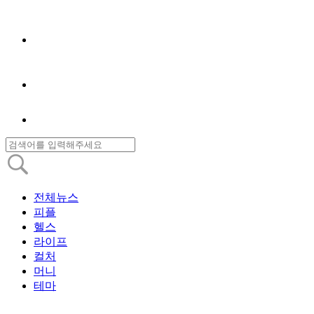
전체뉴스
피플
헬스
라이프
컬처
머니
테마