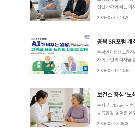
절반 가까이 되는 회
생산성이 떨어질까”라
2026-07-09 14:20
중요한 것은 ‘고령자가
충북 SR포럼 개
충북인재평생교육진흥원
사회 노인의 디지털 활
럼은 인공지능(AI)
2026-06-16 13:46
보건소 중심 ‘노
복지부, 2026년 시
농복합형·농어촌 유형 보건복지부가 초고령사회에 대응하기 위해 보건소 중심의 노
관리 체계 구축에 나
2026-05-28 06:00