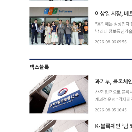
하이테크·반도체 연구
이상일 시장, 베
"용인에는 삼성전자 팹 6기, 
남 최대 정보통신기술(
넓히러 나선 행보였다. 6일 이투데이 취재를 종합하면 이 시장은 5일 현지시간 다낭 제
2026-08-06 09:56
트웨어파크에 자리한 
넥스블록
과기부, 블록체인 
산∙학 협력으로 블록체
계과정 운영 “각자의 전문성과
총리 겸 장관 배경훈,
2026-08-05 16:45
블록체인 특성화 대학