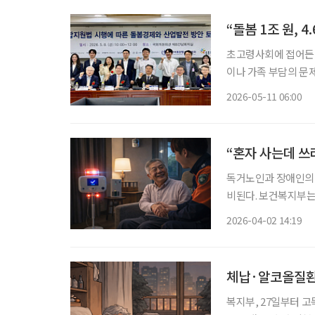
“돌봄 1조 원, 
초고령사회에 접어든 
이나 가족 부담의 문제
로 봐야 한다는 주장
2026-05-11 06:00
인가를 넘어, 돌봄을
“혼자 사는데 쓰
독거노인과 장애인의 
비된다. 보건복지부는
교체하는 ‘5차 사업’을
2026-04-02 14:19
체납·알코올질환
복지부, 27일부터 고