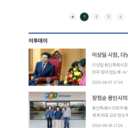
1
2
3
4
이투데이
이상일 시장, 다
이상일 용인특례시장이
마주 앉아 반도체·AI 협력의 밑그림을 그렸
오전 베트남 다낭시청
2026-08-07 17:34
◀
장정순 용인시의회
용인특례시의회가 베트
세계 최대 규모 반도체
일 이투데이 취재를 
2026-08-06 17:26