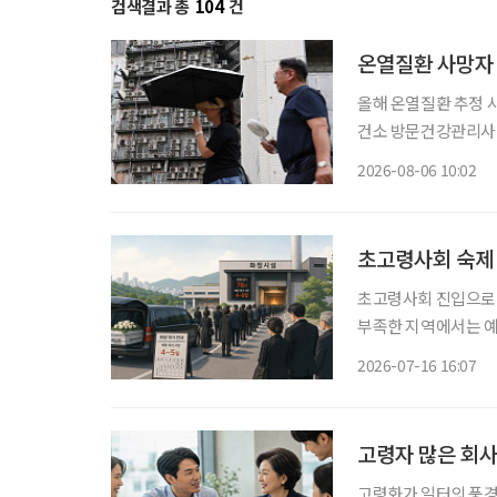
검색결과 총
104
건
온열질환 사망자 
올해 온열질환 추정 사
건소 방문건강관리사업 통해 폭염 
자 절반 이상이 80
2026-08-06 10:02
초고령사회 숙제 
초고령사회 진입으로 
부족한 지역에서는 예
해 장례를 치르는 이른
2026-07-16 16:07
고령자 많은 회사
고령화가 일터의 풍경을