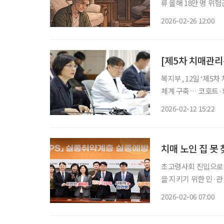
류 올해 18만 명 위험군 발굴 목표…
체납, 주거취약, 알
2026-02-26 12:00
위험군 발굴대상자로 
[제5차 치매관리
복지부, 12일 ‘제5차
체계 구축… 코호트·뇌
용구 급여 확대… 치매 대응 ‘디지털 전환’” 
2026-02-12 15:22
연구·돌봄 디지털 전환
치매 노인 집 못 
초고령사회 진입으로 
을 지키기 위한 민·
예방 네트워크 세미나
2026-02-06 07:00