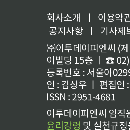
회사소개
ㅣ
이용약
공지사항
ㅣ
기사제
㈜이투데이피엔씨 (제호
이빌딩 15층 ㅣ ☎ 02)
등록번호 : 서울아02992
인 : 김상우 ㅣ 편집인
ISSN : 2951-4681
이투데이피엔씨 임직원
윤리강령
및 실천규정을