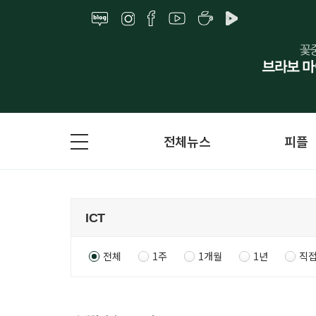
전체뉴스
피플
전체
1주
1개월
1년
직