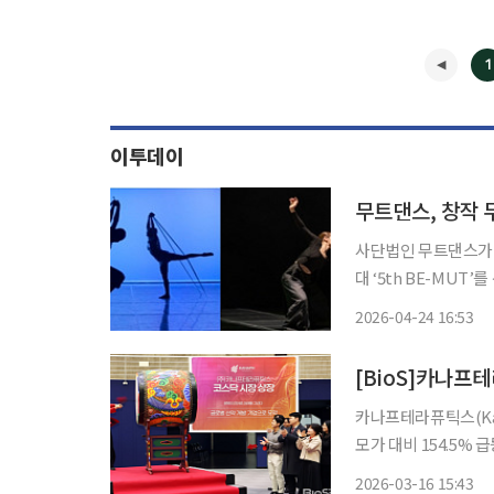
1
이투데이
무트댄스, 창작 
사단법인 무트댄스가 
대 ‘5th BE-MUT’를
MUT’는 무트댄스가
2026-04-24 16:53
를 무대화하며 단체 
[BioS]카나프테
카나프테라퓨틱스(Kana
모가 대비 154.5%
틱스는 지난 2019년
2026-03-16 15:43