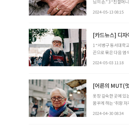
님의 손.” 3 “친할머니의 손. 할아버지가 돌아가신지 10년이 넘었지만 반지는 여전하다.” 4 “성
북동 새이용원 이덕훈 이발사의
2024-05-13 08:15
찌와 넥타이핀
[카드뉴스] 디자
1 “서병구 동서대학교
끈으로 묶은 다음 염색
버님. 패션에는 나이가
2024-05-03 11:18
지 이어지는 갈색 톤이
[어른의 MUT(멋
옷장 깊숙한 곳에 있는 
꿈꾸게 하는 ‘취향 저
당한 태도를 배울 수 
2024-04-30 08:34
사진작가의 사진과 감상