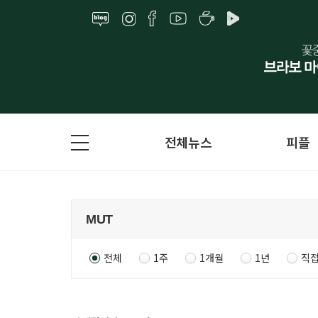
전체뉴스
피플
전체
1주
1개월
1년
직