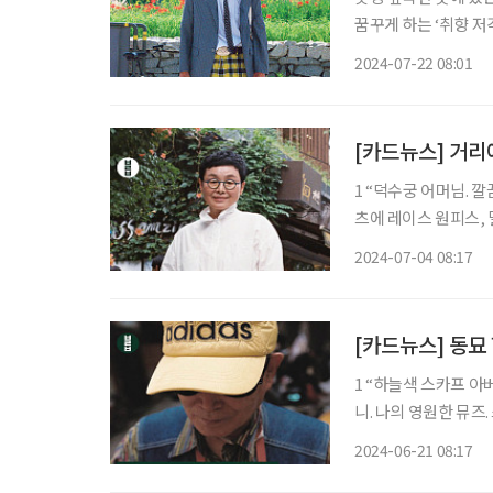
꿈꾸게 하는 ‘취향 저
당한 태도를 배울 수 
2024-07-22 08:01
사진작가의 사진과 감상
[카드뉴스] 거리
1 “덕수궁 어머님. 깔끔
츠에 레이스 원피스, 밀짚모
사로잡았다. 개량한복 같기도 한데…
2024-07-04 08:17
션은 자신에게 맞는
[카드뉴스] 동묘
1 “하늘색 스카프 아버님
니. 나의 영원한 뮤즈. 스카프로
2024-06-21 08:17