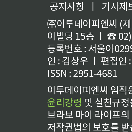
공지사항
ㅣ
기사제
㈜이투데이피엔씨 (제호
이빌딩 15층 ㅣ ☎ 02)
등록번호 : 서울아02992
인 : 김상우 ㅣ 편집인
ISSN : 2951-4681
이투데이피엔씨 임직원
윤리강령
및 실천규정을
브라보 마이 라이프의
저작권법의 보호를 받