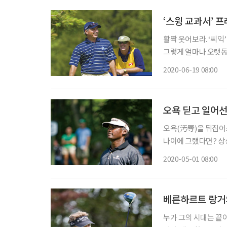
‘스윙 교과서’ 
활짝 웃어보라. ‘씨익
그렇게 얼마나 오랫동안
못하겠다. 제법 잘 웃
2020-06-19 08:00
린다. 정말 즐거운 일
오욕 딛고 일어선
오욕(汚辱)을 뒤집어
나이에 그랬다면? 상
사람 얘기를 해보려 한다. 누구 얘기냐고? 자
2020-05-01 08:00
(PGA투어)에서 역대
베른하르트 랑거
누가 그의 시대는 끝