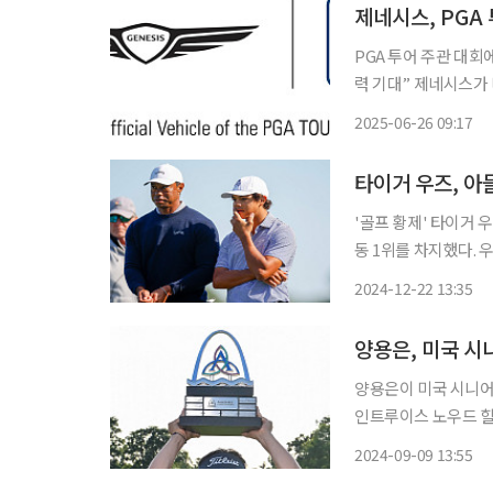
제네시스, PGA
PGA 투어 주관 대회
력 기대” 제네시스가 미국프로골프협회(PGA) 투어의 첫 공식 자동차 후원사로 나선다. 제네
시스는 이번 후원을 
2025-06-26 09:17
다. 26일 제네시스
타이거 우즈, 아
'골프 황제' 타이거 우
동 1위를 차지했다. 우즈 부자는 22일(한국시간) 미국 플로리다주 올랜도의 리츠-칼턴GC(파
72)에서 열린 미국프
2024-12-22 13:35
보기 없이 버디 13개
양용은, 미국 시
양용은이 미국 시니어 무대에서 첫 우승
인트루이스 노우드 힐
센션채리티클래식(총상
2024-09-09 13:55
에게 승