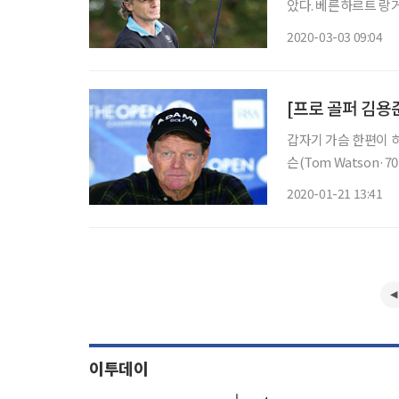
았다. 베른하르트 랑거(Bernhard L
챔피언스 2019 시즌
2020-03-03 09:04
경기를 마친 스콧 매캐런
[프로 골퍼 김용
갑자기 가슴 한편이 허
슨(Tom Watson·
활을 시작한 그는 5
2020-01-21 13:41
었다. 나는 귀를 의심
이투데이