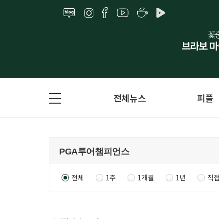
전체뉴스
피플
전체
1주
1개월
1년
직