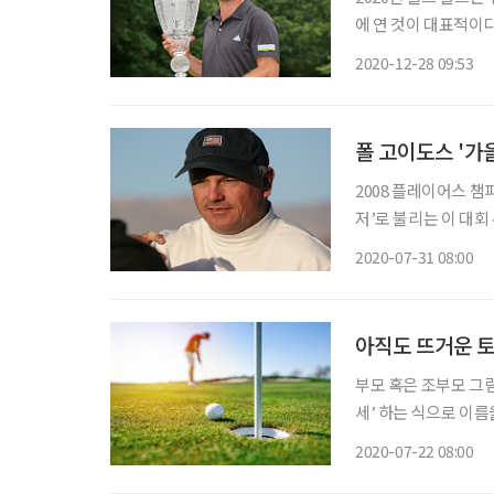
에 연 것이 대표적이다
며 우승한 더스틴 존
2020-12-28 09:53
스를 매년 여는 골프
폴 고이도스 '가
2008 플레이어스 챔피
저’로 불리는 이 대회
그렇다. 홀에 침을 뱉
2020-07-31 08:00
르시아 말이다. 다른 
아직도 뜨거운 토
부모 혹은 조부모 그림
세’ 하는 식으로 이름
대가라면? 그 그림자
2020-07-22 08:00
잘할 것이라고 세상이