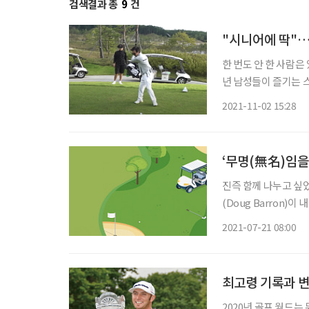
검색결과 총
9
건
"시니어에 딱"…
한 번도 안 한 사람은
년 남성들이 즐기는 
한다. 이 같은 변화는 여러 방송 매체를 통해서도 확인할 수 있다. TV조선에서는 김국진의 '골
2021-11-02 15:28
프왕', JTBC에서는 
‘무명(無名)임을
진즉 함께 나누고 싶었
(Doug Barron)
재미있는 사연 같은데 
2021-07-21 08:00
없는 것은 아닌데 쓸 
최고령 기록과 변
2020년 골프 월드는