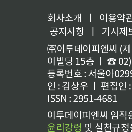
회사소개
ㅣ
이용약
공지사항
ㅣ
기사제
㈜이투데이피엔씨 (제호
이빌딩 15층 ㅣ ☎ 02)
등록번호 : 서울아02992
인 : 김상우 ㅣ 편집인
ISSN : 2951-4681
이투데이피엔씨 임직원
윤리강령
및 실천규정을