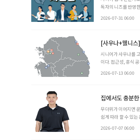
독자의 니즈를 반영한 콘
26일 오전 10시~1
2026-07-31 06:00
학교 시니어비즈니스학
[사우나+웰니스]
시니어가 사우나를 고를 땐 시니어에게는 유행하는 장소보다 몸에 무리
이다. 접근성, 휴식 
편하게 만들고 안전하게 빠져나올 수 있어
2026-07-13 06:00
지 확인한다. 온도 :
집에서도 충분한
무더위가 이어지면 운동을 미루기 쉽다. 유재호
쉽게 따라 할 수 있는 
정화 기초 운동(의자) -발바닥이 닿은 상태로 의자에 앉는다. -3초간 천천히 뒤꿈치를 올린 
2026-07-07 06:00
종아리에서 힘이 가장 