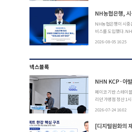
팝업스토어에서는 물에
NH농협은행, 
NH농협은행이 시중은
비스를 도입했다. NH농협은행은 5일부터 NH올원뱅크에서 모바일 장애인등록증 발급 서비
스를 시작한다고 밝혔
2026-08-05 16:25
비스를 이용할 수 있도록 지원
분증 앱을
넥스블록
NHN KCP·아발
페이코 기반 스테이블코
리던 가맹점 정산 1
형 월렛까지 확장…외부 기업과 공
2026-07-24 16:02
(PAYCO) 앱을 활