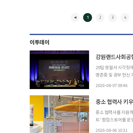
1
2
3
4
이투데이
29일 영월서 시각장
명존중 및 광부 헌신 기리
재단이 석탄산업 전환
2026-08-07 09:46
하기 위해 영월, 태백, 삼척
◀
은
중소 협력사 키우
중소 협력사를 지원하
트’ 팝업스토어를 운영한다고 6일 밝혔다. 이
리고, 오프라인 체험
2026-08-06 10:31