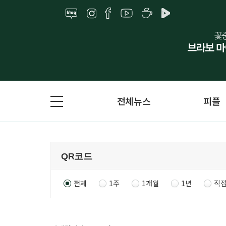
전체뉴스
피플
전체
1주
1개월
1년
직