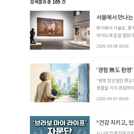
검색결과 총
105
건
서울에서 만나는 
파리에서 서울로, 퐁
여의도에 문을 열었다
미술을 이끈 거장들의
2026-08-08 06:00
관이 대대적인 보수공
에
‘경험 無도 환영
“평생 집안일만 했는데
생활을 거의 경험하지 
같은 문턱 앞에 선다.
2026-08-07 06:00
지 낯설다. 이들에게 
“건강 지키고, 
시니어 업계 전문가로 