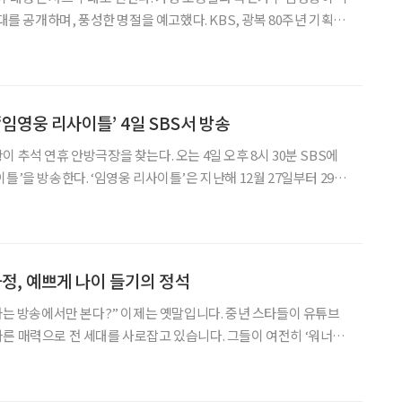
하며, 풍성한 명절을 예고했다. KBS, 광복 80주년 기획
’ KBS는 광복 80주년을 기념해 대기획 콘서트 ‘조용필, 이 순간을
 9월 6일 서울 고척스카이돔에서
임영웅 리사이틀’ 4일 SBS서 방송
 추석 연휴 안방극장을 찾는다. 오는 4일 오후 8시 30분 SBS에
이틀’은 지난해 12월 27일부터 29일
 4일까지 총 6일간 서울 고척스카이돔에서 열린 콘서트로, 공연 실황
된다. ‘RE:CITAL’(리사이
정, 예쁘게 나이 들기의 정석
스타는 방송에서만 본다?” 이제는 옛말입니다. 중년 스타들이 유튜브
른 매력으로 전 세대를 사로잡고 있습니다. 그들이 여전히 ‘워너
어보는 동시에, 꽃중년 독자들이 스타에게서 영감을 얻어 취미와 배
질적인 팁을 함께 제안합니다. ‘브라보 마이 라이프’가 전하는 중