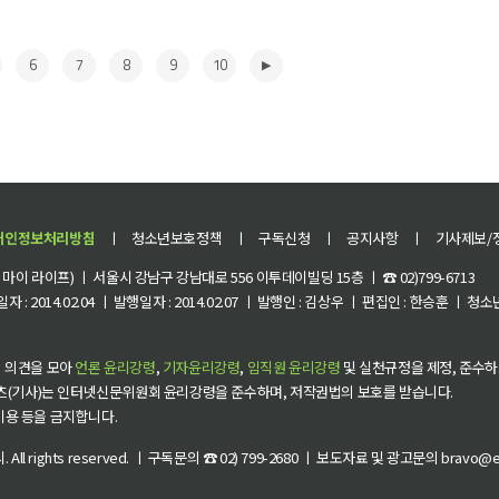
6
7
8
9
10
개인정보처리방침
ㅣ
청소년보호정책
ㅣ
구독신청
ㅣ
공지사항
ㅣ
기사제보/
이 라이프) ㅣ 서울시 강남구 강남대로 556 이투데이빌딩 15층 ㅣ ☎ 02)799-6713
 : 2014.02.04 ㅣ 발행일자 : 2014.02.07 ㅣ 발행인 : 김상우 ㅣ 편집인 : 한승훈 ㅣ
▶
 의견을 모아
언론 윤리강령
,
기자윤리강령
,
임직원 윤리강령
및 실천규정을 제정, 준수하
츠(기사)는 인터넷신문위원회 윤리강령을 준수하며, 저작권법의 보호를 받습니다.
 이용 등을 금지합니다.
씨
. All rights reserved. ㅣ 구독문의 ☎ 02) 799-2680 ㅣ 보도자료 및 광고문의 bravo@et