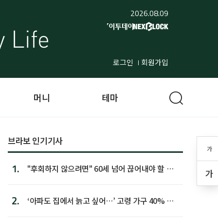
2026.08.09
로그인
회원가입
머니
테마
브라보 인기기사
가
1.
"후회하지 않으려면" 60세 넘어 끊어내야 할 사
가
람 1위
2.
‘아파도 집에서 늙고 싶어…’ 고령 가구 40% 노
후 주택이라 어...