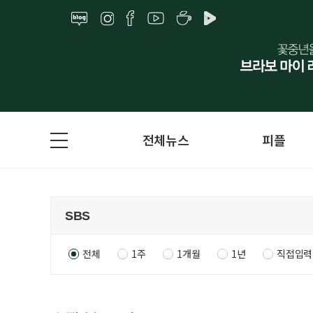
전체뉴스
피플
전체
1주
1개월
1년
직접입력