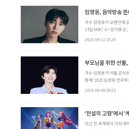
임영웅, 음악방송 뜬
가수 임영웅이 오랜만에 음
13일 MBC ‘쇼! 음악중심
은 기대와 관심을 부탁드린다
2025-09-11 15:29
음원 공개와 동시에 타이틀
부모님을 위한 선물,
가수 임영웅의 서울 콘서트가
통해 ‘2025 임영웅 전국투
천과 대구 공연은 예매 시
2025-09-09 09:23
이번 서울 공연 역시 역대
‘전설의 고향’에서 
최근 전 세계에서 가장 화