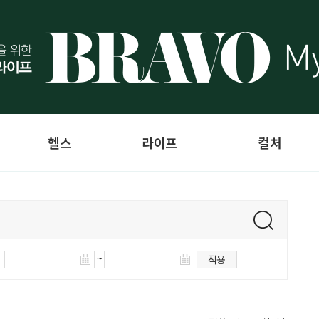
헬스
라이프
컬처
~
적용