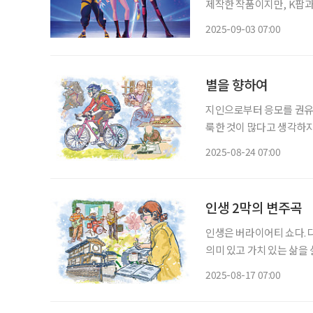
제작한 작품이지만, K팝과
불러일으키고 있다. 무엇이 이런 열광을 만들어
2025-09-03 07:00
묶다 ‘케이팝 데몬 헌터스’
별을 향하여
지인으로부터 응모를 권유받
룩한 것이 많다고 생각하지
Aspera Ad Astra(
2025-08-24 07:00
지금의 시간에 이르렀으므
인생 2막의 변주곡
인생은 버라이어티 쇼다. 
의미 있고 가치 있는 삶을 
혼과 퇴직 등 인생의 중요
2025-08-17 07:00
실은 나보다 어려운 처지