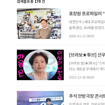
검색결과 총
170
건
표창원 프로파일러 “
대한민국 1세대 프로파일러
올해 환갑, 60세를 맞았다
삶에는 수많은 직함이 따라
2026-01-11 08:00
았을 뿐이다”라고 말한다. 
[브라보★튜브] 선우
[브라보 별(★)튜브] “
라는 새로운 무대에서 색다
비’로 사랑받는 이유를 짚
2025-12-26 08:00
움으로 확장할 수 있는 실
추석 안방극장 콘서트 
이번 추석 연휴, 안방극장