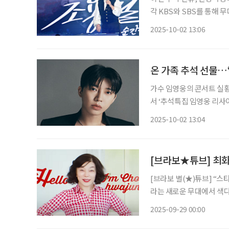
각 KBS와 SBS를 통해 무대를 공개
‘조용필, 이 순간을 영원히
2025-10-02 13:06
영원히’를 마련했다. 지난
온 가족 추석 선물…‘
가수 임영웅의 콘서트 실황이
서 ‘추석특집 임영웅 리사이틀’을 방송한다. ‘임영웅 리사
그리고 올해 1월 2일부터
2025-10-02 13:04
이 TV를 통해 처음으로 공개
[브라보★튜브] 최화
[브라보 별(★)튜브] “
라는 새로운 무대에서 색다
비’로 사랑받는 이유를 짚
2025-09-29 00:00
움으로 확장할 수 있는 실