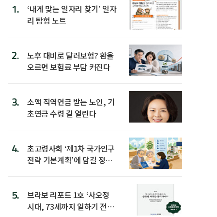
1.
‘내게 맞는 일자리 찾기’ 일자
리 탐험 노트
2.
노후 대비로 달러보험? 환율
오르면 보험료 부담 커진다
3.
소액 직역연금 받는 노인, 기
초연금 수령 길 열린다
4.
초고령사회 ‘제1차 국가인구
전략 기본계획’에 담길 정책
은
5.
브라보 리포트 1호 ‘사오정
시대, 73세까지 일하기 전략’