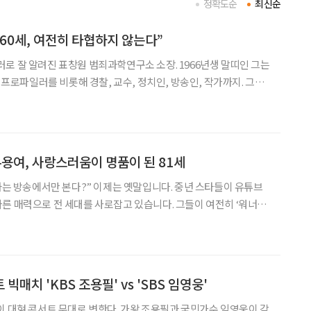
정확도순
최신순
60세, 여전히 타협하지 않는다”
로 잘 알려진 표창원 범죄과학연구소 소장. 1966년생 말띠인 그는
. 프로파일러를 비롯해 경찰, 교수, 정치인, 방송인, 작가까지. 그의
붙었다. 그는 “본질은 늘 같았다. 다만 도전하고 공부하는 삶을 살
말처럼 쉼 없이 달려온 인생, 올해 그의 행보
용여, 사랑스러움이 명품이 된 81세
스타는 방송에서만 본다?” 이제는 옛말입니다. 중년 스타들이 유튜브
른 매력으로 전 세대를 사로잡고 있습니다. 그들이 여전히 ‘워너
어보는 동시에, 꽃중년 독자들이 스타에게서 영감을 얻어 취미와 배
질적인 팁을 함께 제안합니다. ‘브라보 마이 라이프’가 전하는 중
빅매치 'KBS 조용필' vs 'SBS 임영웅'
이 대형 콘서트 무대로 변한다. 가왕 조용필과 국민가수 임영웅이 각