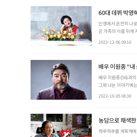
60대 데뷔 박영
인생에서 온전히 나로 
은 가족의 이름 뒤에
‘박영혜’라는 이름을 
2022-12-06 09:16
족으로부터 놓여나는 것
배우 이원종 “내
배우 이원종(56)과의
그와 나눈 이야기에는
은 연기에 관해 얘기
2022-10-05 08:30
보조개 미소를 지었다.
농담으로 채색한
하루하루를 계획하며 살