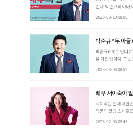
긴다. 박준규의 아버지는 영화 ‘용팔이’ 시리즈로 알려진 배우 故 박노식이다. 두 아들 박종찬
2023-03-10 08:00
박준규 “두 아들과
박준규(59)는 인터뷰
을 가진 말이다. 그는
여’ 과장하지 않는다
2023-03-08 08:52
배우 서이숙이 말
서이숙은 현재 대한민국
작품의 촬영 스케줄을
우라는 뜻이다. 그러
2023-02-03 08:46
각한다. 당신은