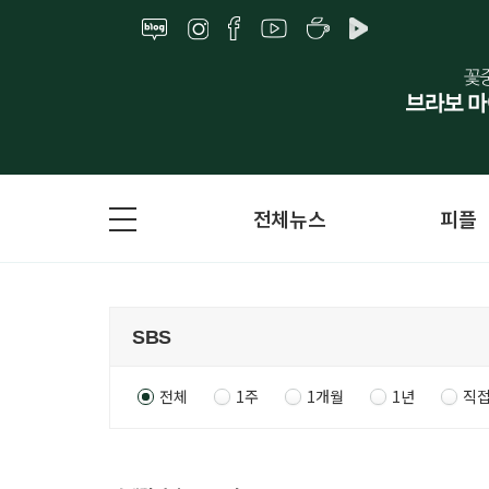
전체뉴스
피플
전체
1주
1개월
1년
직