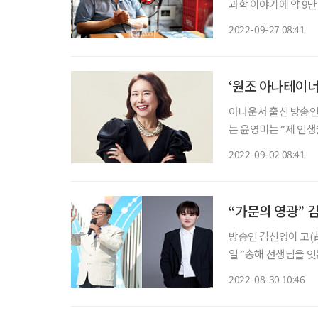
과학 이야기에 약 9만
라고 말한다. 세상에 과학을 전하는
2022-09-27 08:41
하는 원종우 작가의 이
‘원조 아나테이너
아나운서 출신 방송인 
는 윤영미는 “제 인
다’는 꼭 부정적인 
2022-09-02 08:41
다. 윤영미 역시 무
“가문의 영광” 
방송인 김신영이 고(故)
일 “송해 선생님을 잇
16일 방송을 시작으로
2022-08-30 10:46
방송을 시작한 KBS