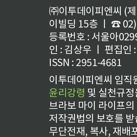
㈜이투데이피엔씨 (제호
이빌딩 15층 ㅣ ☎ 02)
등록번호 : 서울아02992
인 : 김상우 ㅣ 편집인
ISSN : 2951-4681
이투데이피엔씨 임직원
윤리강령
및 실천규정을
브라보 마이 라이프의
저작권법의 보호를 받
무단전재, 복사, 재배포