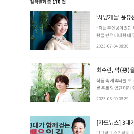
검색결과 총
170
건
‘사냥개들’ 윤유
“저는 주인공이었던 적
랑을 받은 베테랑 배우
후회를 느끼지 않는다
2023-07-04 08:30
없이 연기할 수 있다
최수린, 악(惡)
작품 속 캐릭터를 보고
를 주로 맡았던 터라
실제의 그는 작품 속 
2023-05-09 08:29
성이 선한 사람이었다.
[카드뉴스] 3대
당당함과 솔직함이 매력