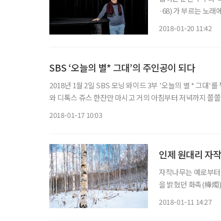
·68) 가 부르는 노
가지 감각들이 응축되
2018-01-20 11:42
세계를 만들어낸 흔치
SBS ‘오늘의 별* 그대’의 주인공이 되다
2018년 1월 2일 SBS 모닝 와이드 3부 '오늘의 별 * 그대'
와 디톡스 쥬스 한잔만 마시고 거의 아침부터 저녁까지 쫄쫄 
지 않으니 코트를 벗어야만 한단다. 겨울 날씨에 코트를 벗
2018-01-17 10:03
인제 원대리 자
자작나무는 예로부터 
을 밝혔던 화촉(樺燭
려졌다. 그래도 왜 
2018-01-11 14:27
닐까. 흰옷을 차려입고