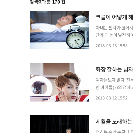
검색결과 총
170
건
코골이 어떻게 
아내는 필자가 젊어서
단계 더 높이 발전하
이 멈출 것 같아 걱정
2018-03-13 15:58
넘겨온 세월이 10년
화장 잘하는 남자
여자들보다 많다. 전문
한 아이들(?)의 정체
색색 다양한 모습의 화
2018-03-12 15:52
그맨 김기수가 웃음보
세월을 노래하는
접하는 순간 누구나 