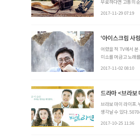
무료하다면 고통의 순
행복하기 위해 태어났
2017-11-29 07:19
들 수 있다. 취미가 
‘아이스크림 사랑
어렸을 적 TV에서 본
미소를 머금고 노래를 
시 나타났다. 중후한
2017-11-02 08:10
어려울 정도다. 198
드라마 <브라보 
브라보 마이 라이프.
생각날 수 있다. 50
서 ‘브라보 마이 라이프’가 탄생했다. SBS 새 토요드
2017-10-25 11:36
(정유미 분)와 여왕