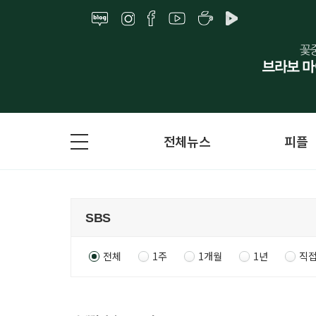
전체뉴스
피플
전체
1주
1개월
1년
직