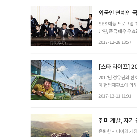
외국인 연예인 국
SBS 예능 프로그램
남편, 중국 배우 우효
영화 ‘택시운전사’에 
2017-12-28 13:57
객을 동원하며 흥행 
[스타 라이프] 
2017년 정유년의 한
이 헌법재판소에 의해
문재인 후보가 19대
2017-12-11 11:01
특별법 서명, 야당 후
취미 계발, 자기
은퇴한 시니어의 가장