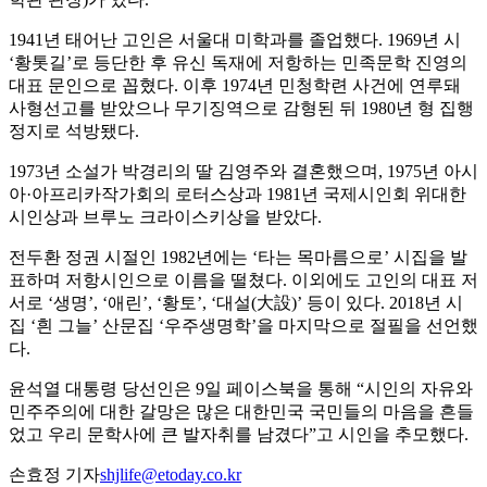
1941년 태어난 고인은 서울대 미학과를 졸업했다. 1969년 시
‘황톳길’로 등단한 후 유신 독재에 저항하는 민족문학 진영의
대표 문인으로 꼽혔다. 이후 1974년 민청학련 사건에 연루돼
사형선고를 받았으나 무기징역으로 감형된 뒤 1980년 형 집행
정지로 석방됐다.
1973년 소설가 박경리의 딸 김영주와 결혼했으며, 1975년 아시
아·아프리카작가회의 로터스상과 1981년 국제시인회 위대한
시인상과 브루노 크라이스키상을 받았다.
전두환 정권 시절인 1982년에는 ‘타는 목마름으로’ 시집을 발
표하며 저항시인으로 이름을 떨쳤다. 이외에도 고인의 대표 저
서로 ‘생명’, ‘애린’, ‘황토’, ‘대설(大設)’ 등이 있다. 2018년 시
집 ‘흰 그늘’ 산문집 ‘우주생명학’을 마지막으로 절필을 선언했
다.
윤석열 대통령 당선인은 9일 페이스북을 통해 “시인의 자유와
민주주의에 대한 갈망은 많은 대한민국 국민들의 마음을 흔들
었고 우리 문학사에 큰 발자취를 남겼다”고 시인을 추모했다.
손효정 기자
shjlife@etoday.co.kr