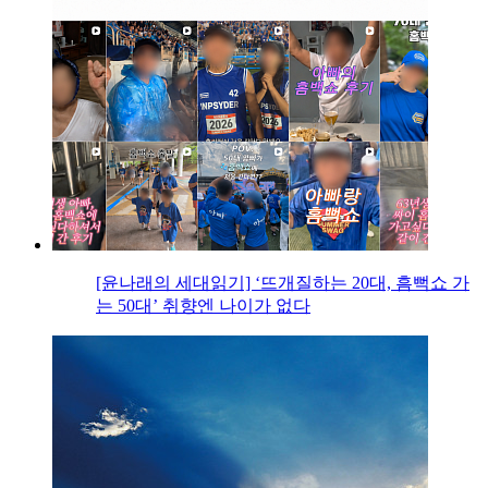
[윤나래의 세대읽기] ‘뜨개질하는 20대, 흠뻑쇼 가
는 50대’ 취향엔 나이가 없다