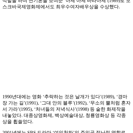
삭발을 하며 연기혼을 보여준 ‘아제 아제 바라아제’(1989)로 모
스크바국제영화제에서도 최우수여자배우상을 수상했다.
1990년대에는 영화 ‘추락하는 것은 날개가 있다’(1989), ‘경마
장 가는 길’(1991), ‘그대 안의 블루’(1992), ‘무소의 뿔처럼 혼자
서 가라’(1995), ‘처녀들의 저녁식사’(1998) 등 숱한 화제작을
내놓았다. 대종상영화제, 백상예술대상, 청룡영화상 등 각종
상을 휩쓸었다.
2001년에는 SBS 드라마 ‘여인천하’의 주인공 정난정 역할로