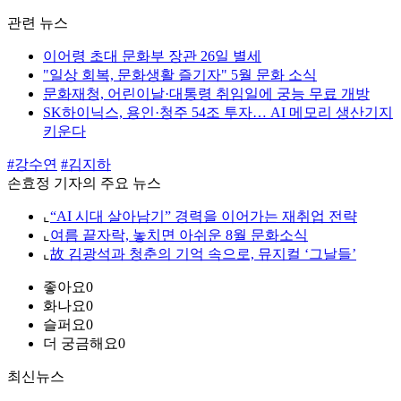
관련 뉴스
이어령 초대 문화부 장관 26일 별세
"일상 회복, 문화생활 즐기자" 5월 문화 소식
문화재청, 어린이날·대통령 취임일에 궁능 무료 개방
SK하이닉스, 용인·청주 54조 투자… AI 메모리 생산기지
키운다
#강수연
#김지하
손효정 기자의 주요 뉴스
⌞
“AI 시대 살아남기” 경력을 이어가는 재취업 전략
⌞
여름 끝자락, 놓치면 아쉬운 8월 문화소식
⌞
故 김광석과 청춘의 기억 속으로, 뮤지컬 ‘그날들’
좋아요
0
화나요
0
슬퍼요
0
더 궁금해요
0
최신뉴스