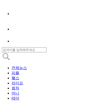
전체뉴스
피플
헬스
라이프
컬처
머니
테마