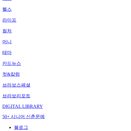
헬스
라이프
컬처
머니
테마
카드뉴스
컷&칼럼
브라보스페셜
브라보리포트
DIGITAL LIBRARY
50+ 시니어 신춘문예
블로그