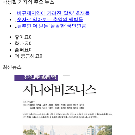
박성필 기자의 주요 뉴스
⌞
비규제지역에 가려진 '알짜' 호재들
⌞
숫자로 알아보는 추억의 앨범들
⌞
늦추면 더 받는 '똘똘한' 국민연금
좋아요
0
화나요
0
슬퍼요
0
더 궁금해요
0
최신뉴스