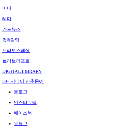
머니
테마
카드뉴스
컷&칼럼
브라보스페셜
브라보리포트
DIGITAL LIBRARY
50+ 시니어 신춘문예
블로그
인스타그램
페이스북
유튜브