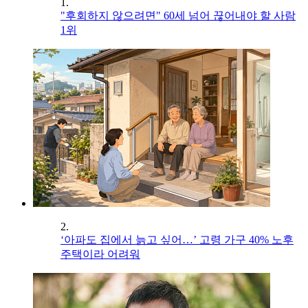
1.
"후회하지 않으려면" 60세 넘어 끊어내야 할 사람
1위
2.
‘아파도 집에서 늙고 싶어…’ 고령 가구 40% 노후
주택이라 어려워