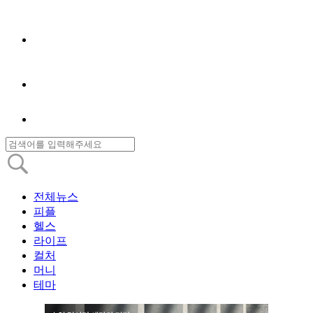
전체뉴스
피플
헬스
라이프
컬처
머니
테마