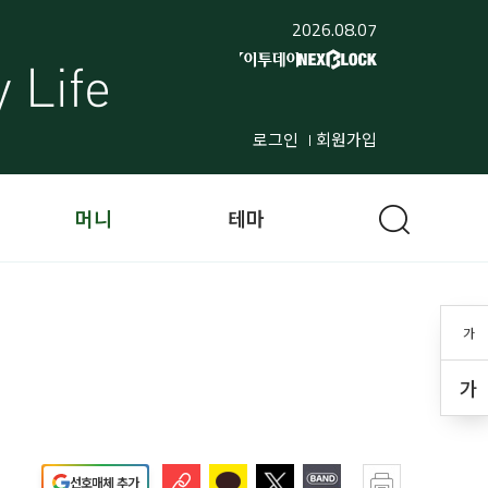
2026.08.07
로그인
회원가입
머니
테마
가
가
선호매체 추가