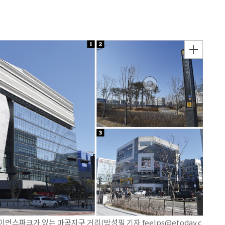
언스파크가 있는 마곡지구 거리(박성필 기자 feelps@etoday.c