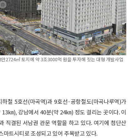
2724㎡ 토지에 약 3조3000억 원을 투자해 짓는 대형 개발사업
지하철 5호선(마곡역)과 9호선·공항철도(마곡나루역)가
3㎞), 강남에서 40분(약 24㎞) 정도 걸리는 곳이다. 이
 직결된 서남권 관문 역할을 하고 있다. 여기에 첨단산
형 스마트시티로 조성되고 있어 주목받고 있다.