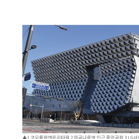
▲1 코오롱원앤온리타워 2 마곡나루역 인근 중앙공원 3 LG사이