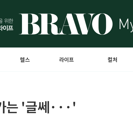
헬스
라이프
컬처
는 '글쎄···'