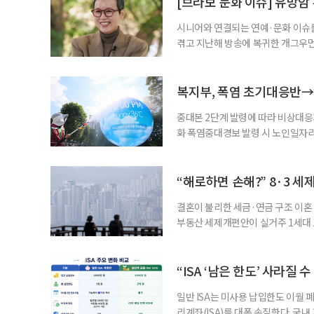
[브라보 문화 이슈] 유방암
업 지원 계획을 세
시니어와 연결되는 연예·문화 이슈를
겪고 지난해 방송에 복귀한 개그우먼
나 최근 개그맨 김영철의 유튜브 채
길을 끌었다. 투병 이후에도 자신의 
까. 오랜 방송 생활 뒤 전해진 투병
복지부, 폭염 초기대응반→
중대본 2단계 발령에 따라 비상대응기
화 폭염중대경보 발령 시 노인일자
초기대응반을 ‘폭염대응 비상대책본부
긴급회의를 열고 폭염대응 비상대책
책본부(중대본) 2단계(심각)가 발
“해로하면 손해?” 8·3 세
운영
결혼이 불리한 세금·연금 구조 이혼 
부동산 세제개편안이 실거주 1세대 1
고령 부부에게는 혼인을 유지하는 
세는 개인별로 부과하지만, 1세대 
부가 각자 집 한 채씩을 보유하면 한
“ISA ‘남은 한도’ 사라질 
일반 ISA는 미사용 납입한도 이월 
리계좌(ISA)를 대폭 손질한다. 국