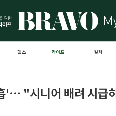
헬스
라이프
컬처
흡'… "시니어 배려 시급