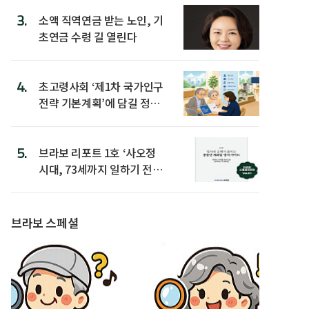
3.
소액 직역연금 받는 노인, 기
초연금 수령 길 열린다
4.
초고령사회 ‘제1차 국가인구
전략 기본계획’에 담길 정책
은
5.
브라보 리포트 1호 ‘사오정
시대, 73세까지 일하기 전략’
발간
브라보 스페셜