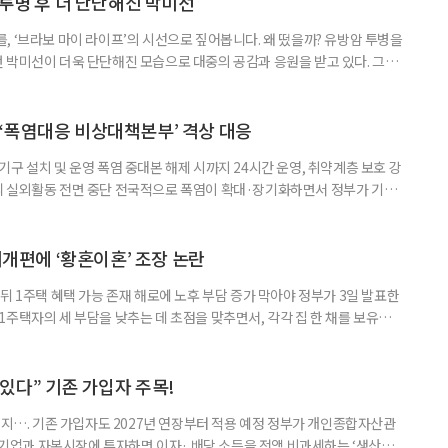
 투병 후 더 단단해진 박미선
, ‘브라보 마이 라이프’의 시선으로 짚어봅니다. 왜 떴을까? 유방암 투병을
 박미선이 더욱 단단해진 모습으로 대중의 공감과 응원을 받고 있다. 그러
널에 출연한 그는 방송 활동을 그만하라는 악성 댓글을 받았다고 고백해 눈
삶을 이어가고 있는 박미선은 왜 이전보다 더 큰 관심과 사랑을 받고 있을
 소식 박미선은 재치 있는 말솜씨와 공감 능력으로
‘폭염대응 비상대책본부’ 격상 대응
구 설치 및 운영 폭염 중대본 해제 시까지 24시간 운영, 취약계층 보호 강
리 실외활동 전면 중단 전국적으로 폭염이 확대·장기화하면서 정부가 기존
’로 격상했다. 7일 보건복지부에 따르면 정은경 장관 주재로 폭염 대응
본부를 구성·운영하기로 했다. 이번 조치는 지난 2일 폭염 중앙재난안전대
령된 이후에도 폭염이 전국적으로 확대되고 장기화한 데 따른 것이다. 기존에
제개편에 ‘황혼이혼’ 조장 논란
뒤 1주택 혜택 가능 존재 해로에 노후 부담 증가 막아야 정부가 3일 발표한
주택자의 세 부담을 낮추는 데 초점을 맞추면서, 각각 집 한 채를 보유한
것보다 이혼이 경제적으로 유리해질 수 있다는 분석이 나온다. 종합부동산
1주택 공제와 세액공제 적용 여부는 부부를 하나의 세대로 묶어 판단한다. 부
 세대가 두 채를 가진 것으로 보지만, 실제 이혼해 주거와 생계를 분
수 있다” 기존 가입자 주목!
폐지…. 기존 가입자도 2027년 연장부터 적용 예정 정부가 개인종합자산관
내 기업과 자본시장에 투자하면 이자· 배당 소득을 전액 비과세하는 ‘생산적