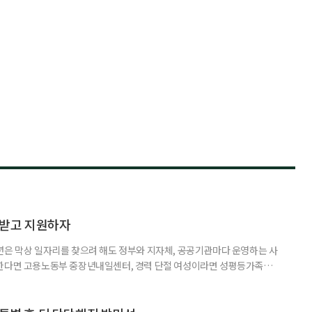
담받고 지원하자
년은 막상 일자리를 찾으려 해도 정부와 지자체, 공공기관마다 운영하는 사
원한다면 고용노동부 중장년내일센터, 경력 단절 여성이라면 성평등가족부
득을 함께 원한다면 보건복지부 노인일자리사업이 출발점이 될 수 있다.
 활용하는 것만으로도 새로운 일을 시작하는 문턱이 훨씬 낮아진다. 취업
 국민취업지원제도 구직활동이 쉽지 않은 사람을 위한 제도다. 개인별 취