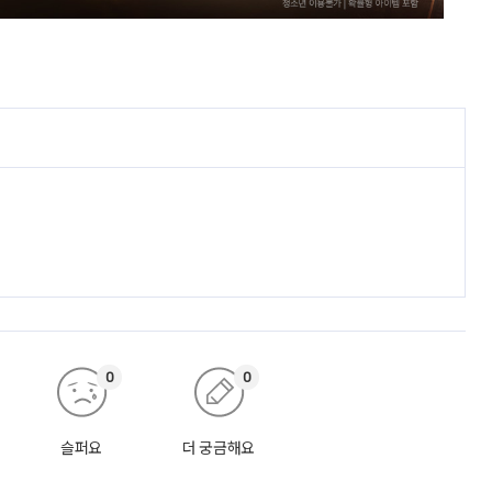
0
0
슬퍼요
더 궁금해요