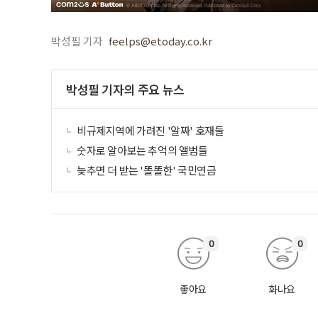
박성필 기자
feelps@etoday.co.kr
박성필 기자의 주요 뉴스
비규제지역에 가려진 '알짜' 호재들
숫자로 알아보는 추억의 앨범들
늦추면 더 받는 '똘똘한' 국민연금
0
0
좋아요
화나요