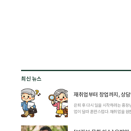
최신 뉴스
재취업부터 창업까지, 상
은퇴 후 다시 일을 시작하려는 중장
업이 달라 혼란스럽다. 재취업을 
여성새로일하기센터, 사회참여와 소
자신의 상황에 맞는 지원기관을 알고
준비부터 구직 수당까지 고용노동부