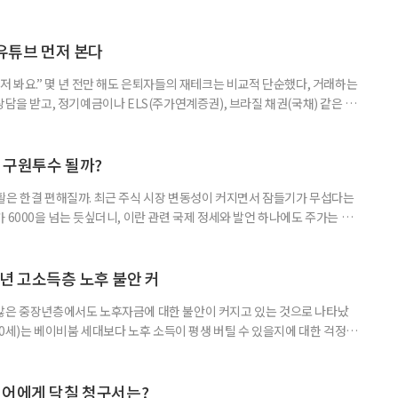
초자산으로 한 ‘단일종목 레버리지’ 상품이 등장하면서 투자 위험에 대한 우
숙하지만, 우리가 알던 일반적인 주식과는 성격이 전혀 다른 상품이다. 시니어
험 요소를 짚어본다. 수익도 2배, 손실도 2배… 레버리지의 두 얼
 유튜브 먼저 본다
저 봐요.” 몇 년 전만 해도 은퇴자들의 재테크는 비교적 단순했다, 거래하는
상담을 받고, 정기예금이나 ELS(주가연계증권), 브라질 채권(국채) 같은 고
투자 정보 역시 은행 영업점에서 얻는 경우가 많았다. 직원이 추천하는 상품
고, 증권사보다는 은행을 더 편안하게 느끼기도 했다. 은행 창구 대신 유튜
 씨는 최근 IRP(개인형퇴직연금) 계좌를 직접 손보기 시작했
후 구원투수 될까?
활은 한결 편해질까. 최근 주식 시장 변동성이 커지면서 잠들기가 무섭다는
 6000을 넘는 듯싶더니, 이란 관련 국제 정세와 발언 하나에도 주가는 오
 직접 투자로 수익을 내려던 이들은 오히려 불안감이 커졌다. 이처럼 변동
 민감하면서 일정한 현금흐름을 기대할 수 있는 상품에 관심이 쏠린다. 그중
퇴자와 은퇴를 앞둔 이들에게 ‘매달 들어오는 돈’이라는 점에서 다시 주목
년 고소득층 노후 불안 커
 많은 중장년층에서도 노후자금에 대한 불안이 커지고 있는 것으로 나타났
~60세)는 베이비붐 세대보다 노후 소득이 평생 버틸 수 있을지에 대한 걱정이
감과 은퇴 후 재취업 가능성에 대한 우려도 더 크게 나타났다. 이들의 은퇴 준
머물지 않고, 그 자산을 어떻게 평생 소득으로 바꿀 것인가의 문제로 옮겨가
일 미국의 은퇴보장 전문 보험·금융회사 글로벌애틀랜틱이 발표한 ‘
니어에게 닥칠 청구서는?