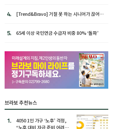
가장 높아
4.
[Trend&Bravo] 거절 못 하는 시니어가 끊어야
할 행동 5
5.
65세 이상 국민연금 수급자 비중 80% ‘돌파’
브라보 추천뉴스
1.
4050 1인 가구 ‘노후’ 걱정,
“노후 대비 자금 준비 어려