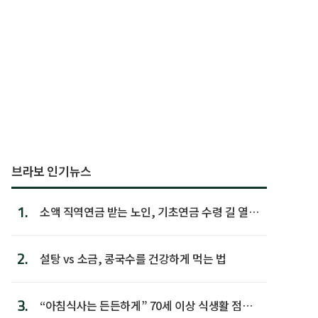
브라보 인기뉴스
1.
소액 직역연금 받는 노인, 기초연금 수령 길 열린
다
2.
설탕 vs 소금, 콩국수를 건강하게 먹는 법
3.
“아침식사는 든든하게” 70세 이상 식생활 점수