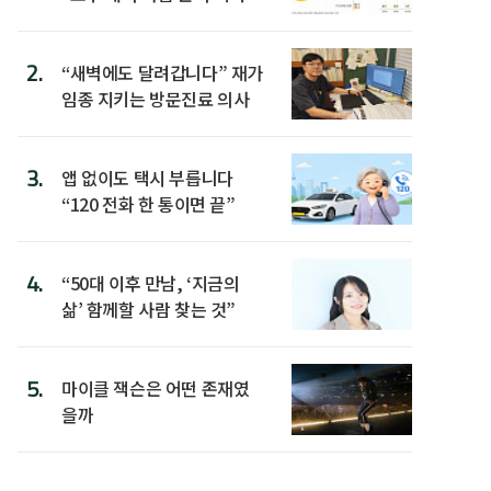
워”
2.
“새벽에도 달려갑니다” 재가
임종 지키는 방문진료 의사
3.
앱 없이도 택시 부릅니다
“120 전화 한 통이면 끝”
4.
“50대 이후 만남, ‘지금의
삶’ 함께할 사람 찾는 것”
5.
마이클 잭슨은 어떤 존재였
을까