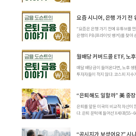
삼성전자와 SK 하이닉스 주가를 기
려도 함께 커지고 있다. 이름은 익
투자자라면 반드시 알아야 할 핵심 위
요즘 시니어, 은행 가기 전
“요즘은 은행 가기 전에 유튜브를 먼
은행의 PB(프라이빗 뱅커)를 찾아 
금리 상품에 가입하는 방식이었다. 
에 가입하면 비교적 안전하다고 여겼
브에서 정보를 서울에 사는 60대 A
월배당 커버드콜 ETF, 노
매달 배당금이 들어온다면, 노후 생
투자자들이 적지 않다. 코스피 지수가
르락내리락 롤러코스터를 타고 있다.
성이 이어질수록, 주가 움직임에 덜
에서도 월배당 커버드콜 ETF는 은
“은퇴해도 일할까” 美 중장
은퇴를 앞둔 미국의 비교적 자산이
다. 은퇴 문턱에 들어선 X세대(55
더 컸고, 연금이 없는 데 따른 박탈
비가 더는 “얼마를 모았느냐”에만 
고 있다는 뜻으로 읽힌다. 지난 1
“공시지가 보셨어요?” 시