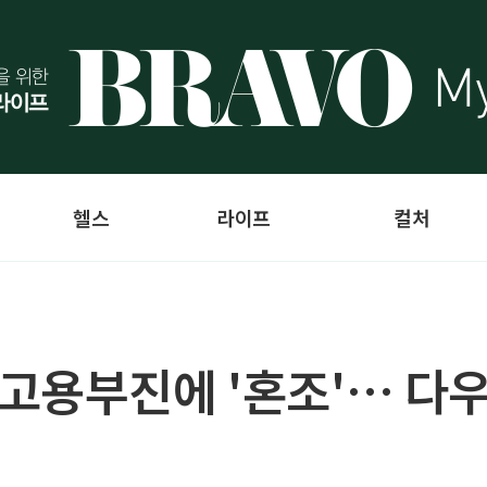
헬스
라이프
컬처
고용부진에 '혼조'… 다우