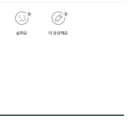
0
0
슬퍼요
더 궁금해요