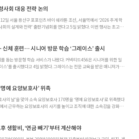
령사회 대응 전략 논의
일 서울 용산구 포포인츠 바이 쉐라톤 조선, 서울역에서 ‘2026 추계 학
사회의 설계와 전략’ 출판기념회를 연다고 5일 밝혔다. 이번 행사는 초고령
대응하기 위한 정책과 산업 전략을 논의하고, 학계와 산업계, 정책 현장의
 학술포럼에서는 김형수 호서대 교수가 ‘시니어비즈니스, 초고령사회를 설
이어 공동저자들이 돌봄과 금융, 헬스케어, 여가, 식품, 디지털 기술 등
신체 훈련… 시니어 방문 학습 ‘그레이스’ 출시
를 돕는 방문형 학습 서비스가 나왔다. 커넥티드456은 시니어를 위한 일
이스’를 출시했다고 4일 밝혔다. 그레이스는 전문 교육을 받은 매니저가 주
 훈련과 신체 활동을 진행하는 서비스다. 정기적인 대화와 정서적 교류를 통
약 복용 여부 등 일상생활 상태도 함께 살핀다. 인지 훈련에는 종이와 펜을
. 문제는 기억력과 주의집중력, 언어능력, 시공간 능력, 계산 능
 ‘명예 요양보호사’ 위촉
사의 날’을 맞아 소속 요양보호사 170명을 ‘명예 요양보호사’로 위촉했다
현장에서 근무하는 요양보호사의 사기를 높이고 조직에 대한 소속감을 강화하
정하고 있다. 돌봄 난도가 높은 어르신을 담당하거나 한 명의 어르신을 오랫
지역본부장의 추천을 받아 선정한다. 올해는 광주와 부산을 비롯한 전국 직영
촉장과 감사 편지를 전달했다. 우수 요양보호사들이 현장에서 쌓은 돌봄
노후 생활비, ‘연금 빼기’부터 계산해야
 197만6000원·부부 298만1000원 현재 지출부터 따져보고 국민·퇴직·개