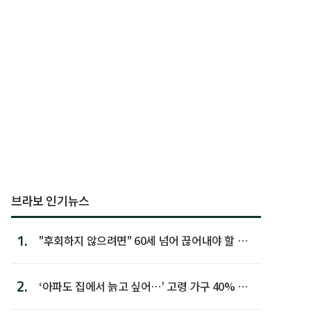
브라보 인기뉴스
1.
"후회하지 않으려면" 60세 넘어 끊어내야 할 사
람 1위
2.
‘아파도 집에서 늙고 싶어…’ 고령 가구 40% 노
후 주택이라 어...