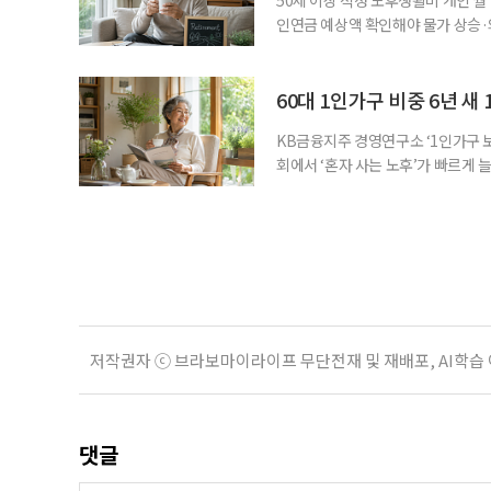
인연금 예상액 확인해야 물가 상승·
를 맞아 은퇴를 앞둔 중장년층의 가장
액을 노후자금으로 마련하는 것보다 
준비의 출발점이라는 조언이 나온다
60대 1인가구 비중 6년 새 
KB금융지주 경영연구소 ‘1인가구 보
회에서 ‘혼자 사는 노후’가 빠르게 늘
승하면서 고령층의 주거와 돌봄, 건강
KB금융지주 경영연구소가 최근 발표한
804만5000가구로 전체 가구의 36
저작권자 ⓒ 브라보마이라이프 무단전재 및 재배포, AI학습
댓글