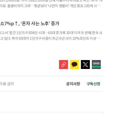
의료·돌봄비까지 고려…평균보다 ‘나만의 생활비’ 계산 중요 100세 시대
 큰 고민 중 하나는 ‘노후에 한 달에 얼마가 필요할까’다. 막연히 일정한 금
은퇴 후 필요한 생활비와 받을 수 있는 연금을 먼저 계산해 보는 것이 노후
. 조고은 하나금융연구소 하나더넥스트연구센터 수석연구원은 은퇴
10.7%p↑, ‘혼자 사는 노후’ 증가
고서’ 발간 1인가구 804만 시대…60대 증가폭 30대 이어 두 번째 한국 사
고 있다. 특히 60대의 1인가구 비중이 최근 6년 사이 10%포인트 이상 상
, 경제적 안정 등을 1인가구 관점에서 바라봐야 할 필요성이 커지고 있다.
 ‘2026 한국 1인가구 보고서’에 따르면 2024년 기준 한국 1인가구는
.1%를 차지했다. 1인가구 증가세는 특히 60
 이용 금지
공지사항
구독신청