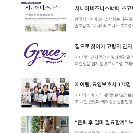
시니어비즈니스학회, 초고
한국시니어비즈니스학회는 다음 달 12
술포럼’과 ‘시니어비즈니스: 초고령
사회가 가져올 사회·경제적 변화에 
협력 기반을 넓히기 위해 마련됐다.
계하다’를 주제로 기조강연을 한다. 
집으로 찾아가 고령자 인지·
시니어의 인지 건강과 일상생활 관리
대일 방문 인지 훈련 프로그램 ‘그레
1~2회 이용자의 집을 방문해 인지
해 고령자의 외로움을 덜고, 식사와 
사용하는 자체 개발 워크북이 활용된다
케어링, 요양보호사 170명
시니어 케어 기업 케어링은 ‘요양보호
고 27일 밝혔다. 케어링은 돌봄 
기 위해 매년 명예 요양보호사를 선
동안 돌본 사례 등을 기준으로 각 
점에서 선정된 요양보호사들에게 위
“은퇴 후 얼마 필요할까” 
지식
50세 이상 적정 노후생활비 개인 월