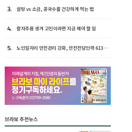
3.
설탕 vs 소금, 콩국수를 건강하게 먹는 법
4.
팔자주름 생겨 고민이라면 지금 해야 할 일
5.
노인일자리 안전관리 강화, 안전전담인력 613명
첫 배치
브라보 추천뉴스