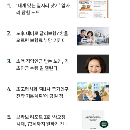
1.
‘내게 맞는 일자리 찾기’ 일자
리 탐험 노트
2.
노후 대비로 달러보험? 환율
오르면 보험료 부담 커진다
3.
소액 직역연금 받는 노인, 기
초연금 수령 길 열린다
4.
초고령사회 ‘제1차 국가인구
전략 기본계획’에 담길 정책
은
5.
브라보 리포트 1호 ‘사오정
시대, 73세까지 일하기 전략’