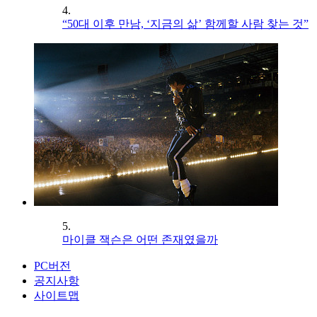
4.
“50대 이후 만남, ‘지금의 삶’ 함께할 사람 찾는 것”
5.
마이클 잭슨은 어떤 존재였을까
PC버전
공지사항
사이트맵