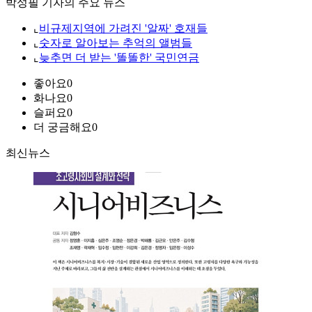
박성필 기자의 주요 뉴스
⌞
비규제지역에 가려진 '알짜' 호재들
⌞
숫자로 알아보는 추억의 앨범들
⌞
늦추면 더 받는 '똘똘한' 국민연금
좋아요
0
화나요
0
슬퍼요
0
더 궁금해요
0
최신뉴스