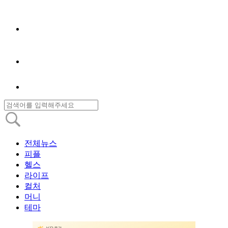
전체뉴스
피플
헬스
라이프
컬처
머니
테마