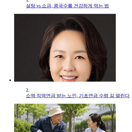
1.
설탕 vs 소금, 콩국수를 건강하게 먹는 법
2.
소액 직역연금 받는 노인, 기초연금 수령 길 열린다