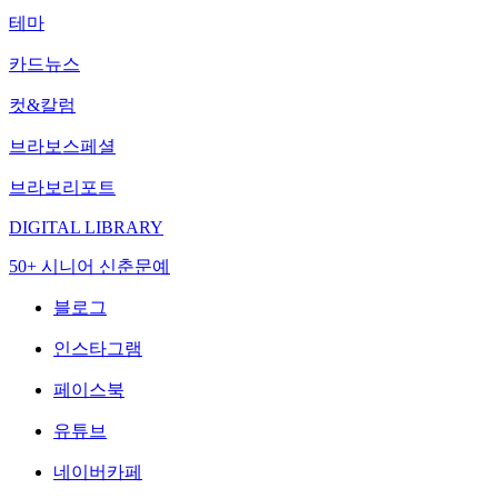
테마
카드뉴스
컷&칼럼
브라보스페셜
브라보리포트
DIGITAL LIBRARY
50+ 시니어 신춘문예
블로그
인스타그램
페이스북
유튜브
네이버카페