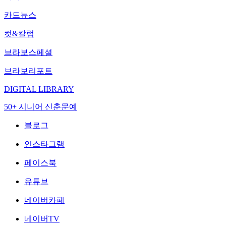
카드뉴스
컷&칼럼
브라보스페셜
브라보리포트
DIGITAL LIBRARY
50+ 시니어 신춘문예
블로그
인스타그램
페이스북
유튜브
네이버카페
네이버TV