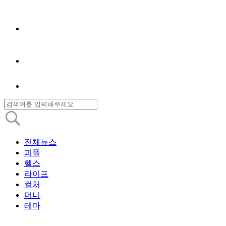
전체뉴스
피플
헬스
라이프
컬처
머니
테마