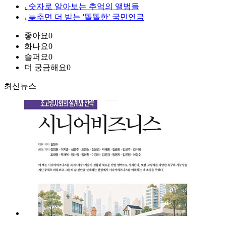
⌞
숫자로 알아보는 추억의 앨범들
⌞
늦추면 더 받는 '똘똘한' 국민연금
좋아요
0
화나요
0
슬퍼요
0
더 궁금해요
0
최신뉴스