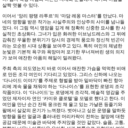
살짝 엿볼 수 있다.
이어서 ‘앙리 팡탱 라투르’의 ‘마담 레옹 마스터’를 만났다. 마
네의 영향을 받은 작가는 사실주의와 인상주의 사이를 넘나들
었다. 이 그림 역시 명암을 깊게 해 정확히 신중한 묘사를 한 사
실적인 초상화다. 그녀가 입은 화려한 이브닝드레스와 그 뒤에
감춰진 우울한 분위기가 당시의 경제적 풍요와 정신적 빈곤이
라는 모순된 시대 상황을 보여주고 있다. 특히 여인의 체념한
눈빛은 기본적 욕구와 욕망마저 포기한 무너져버린 생의 의지
가 보여 애잔한 아픔의 해일이 밀려왔다.
주최 측의 의도였는지 바로 이어서 애잔한 가슴을 먹먹한 비애
로 만든 조각 여인이 기다리고 있었다. 그리스 신하에 나오는
‘다나이드 이야기’를 주제로 형벌을 받아 밑바닥이 빠진 항아
리에 계속 물을 채워야 하는 ‘다나이스’를 표현한 로댕의 조각
작품이다. 이 ‘다나이드’는 로댕에게 조각적, 예술적 영감을 주
었던 제자이자 연인 ‘카미유 클로텔’을 모델로 했다고 한다. 이
여인을 만난 순간 잔뜩 웅크린 채 울고 있는 가냘픈 등줄기와
팔에서 살갗의 온기가 느껴졌다. 벗어나고 싶은 운명을 말하듯
방향을 돌린 얼굴과 흘러내린 머리카락이 전하는 절망에 대한
공감 때문에 미술관 바닥에 주저앉을 것만 같았다. 슬픔, 고통,