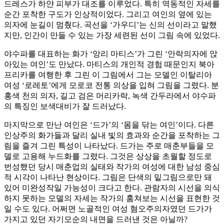
드레스가 하얀 피부가 대조를 이루었다. 특히 역동적인 자세를
순간 포착한 구도가 인상적이었다. 그리고 여인의 옆에 있는
의자에 눈길이 멈췄다. 곡선을 ‘가우디’는 신의 선이라고 말했
지만, 인간이 만들 수 있는 가장 세련된 선이 그림 속에 있었다.
야수파를 대표하는 화가 ‘앙리 마티스’가 그린 ‘안락의자에 앉
아있는 여인’도 만났다. 마티스의 개인적 경험 때문인지 북아
프리카를 여행한 후 그린 이 그림에서 그는 모델인 이탈리아
여성 ‘로레토’에게 모로코 전통 의상을 입혀 그림을 그렸다. 분
홍색 천의 의자, 길고 검은 머리카락, 녹색 간두라에서 야수파
의 특징인 보색대비가 잘 드러났다.
마지막으로 만난 여인은 ‘드가’의 ‘몸을 닦는 여인’이다. 다른
인상주의 화가들과 달리 실내 빛의 효과와 순간을 포착하는 그
림을 즐겨 그린 특성이 나타났다. 드가는 주로 매춘부들을 모
델로 고용해 누드화를 그렸다. 그것은 상상을 초월할 정도로
번성했던 당시 매춘업의 실태와 작가의 여성에 대한 남성 중심
적 시각이 나타난 현상이다. 그림은 단색의 밑그림으로만 돼
있어 미완성작일 가능성이 크다고 한다. 관람자의 시선을 의식
하지 못하는 모델의 자세는 작가의 훔쳐보는 시선을 표현한 것
일 수도 있다. 어쩌면 노골적인 여성 혐오주의자였던 드가가
가지고 있던 자기모순의 내면을 드러낸 것은 아닐까?