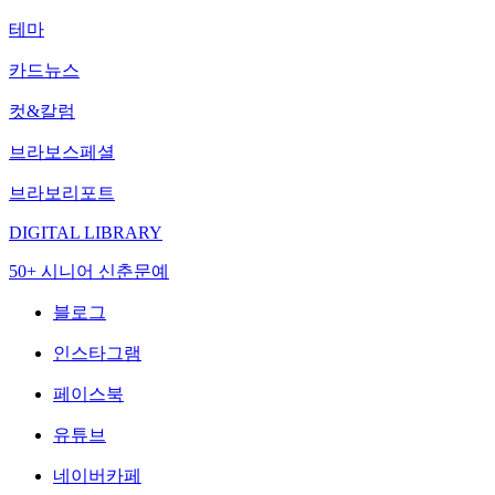
테마
카드뉴스
컷&칼럼
브라보스페셜
브라보리포트
DIGITAL LIBRARY
50+ 시니어 신춘문예
블로그
인스타그램
페이스북
유튜브
네이버카페