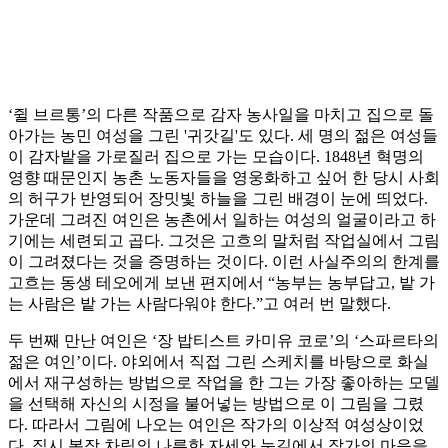
‘쥘 브르통’의 다른 작품으로 감자 농사일을 마치고 집으로 돌
아가는 농민 여성을 그린 '귀갓길'도 있다. 세 명의 젊은 여성들
이 감자밭을 가로질러 집으로 가는 모습이다. 1848년 혁명의
영향 때문인지 농촌 노동자들을 영웅화하고 싶어 한 당시 사회
의 허구가 반영되어 장밋빛 하늘을 그린 배경이 눈에 띄었다.
가운데 그려진 여인은 농촌에서 일하는 여성의 얼굴이라고 하
기에는 세련되고 곱다. 그것은 고흐의 말처럼 작업실에서 그림
이 그려졌다는 것을 증명하는 것이다. 이런 사실주의의 한계를
고흐는 동생 테오에게 보낸 편지에서 “농부는 농부답고, 밭 가
는 사람은 밭 가는 사람다워야 한다.”고 여러 번 말했다.
두 번째 만난 여인은 ‘장 밥티스트 카미유 코로’의 ‘스파르타의
젊은 여인’이다. 야외에서 직접 그린 스케치를 바탕으로 화실
에서 재구성하는 방법으로 작업을 한 그는 가장 좋아하는 모델
을 선택해 자신의 시정을 불어넣는 방법으로 이 그림을 그렸
다. 따라서 그림에 나오는 여인은 작가의 이상적 여성상이었
다. 집시 복장 차림의 나른한 자세와 눈길에서 작가의 마음을