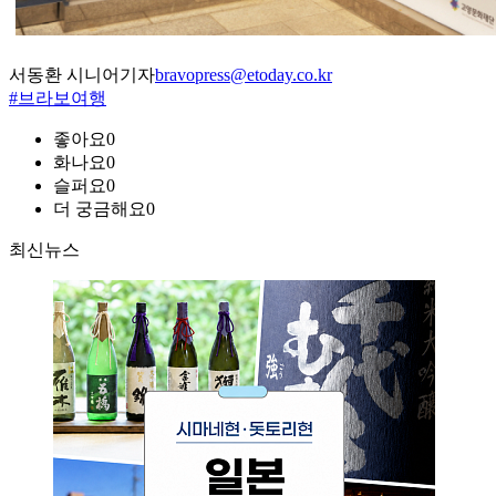
서동환 시니어기자
bravopress@etoday.co.kr
#브라보여행
좋아요
0
화나요
0
슬퍼요
0
더 궁금해요
0
최신뉴스