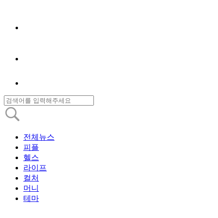
전체뉴스
피플
헬스
라이프
컬처
머니
테마