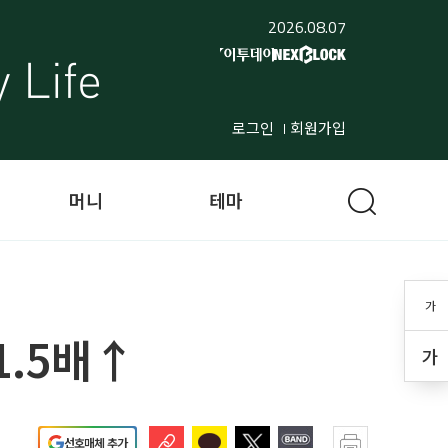
2026.08.07
로그인
회원가입
머니
테마
가
1.5배↑
가
선호매체 추가