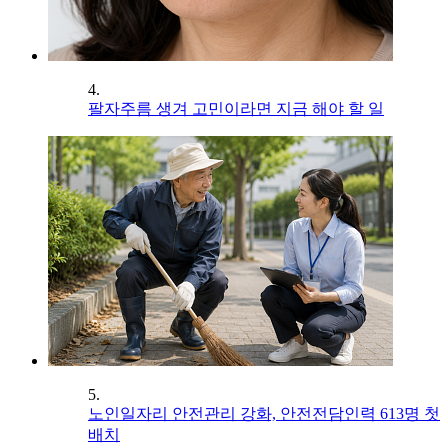
4.
팔자주름 생겨 고민이라면 지금 해야 할 일
5.
노인일자리 안전관리 강화, 안전전담인력 613명 첫
배치