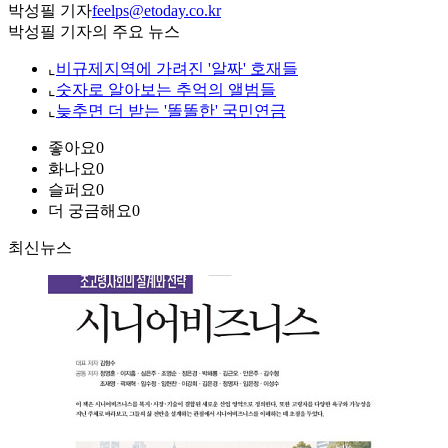
박성필 기자
feelps@etoday.co.kr
박성필 기자의 주요 뉴스
⌞
비규제지역에 가려진 '알짜' 호재들
⌞
숫자로 알아보는 추억의 앨범들
⌞
늦추면 더 받는 '똘똘한' 국민연금
좋아요
0
화나요
0
슬퍼요
0
더 궁금해요
0
최신뉴스