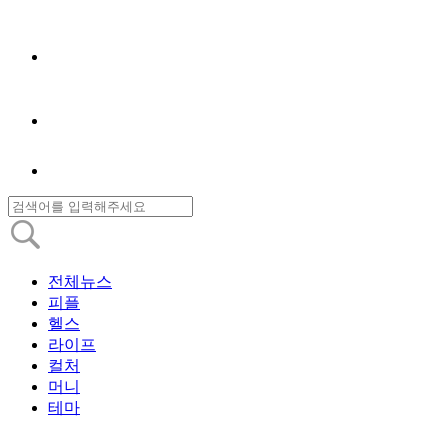
전체뉴스
피플
헬스
라이프
컬처
머니
테마