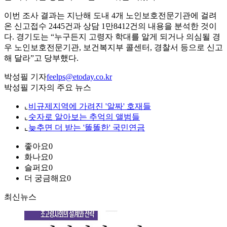
이번 조사 결과는 지난해 도내 4개 노인보호전문기관에 걸려
온 신고접수 2445건과 상담 1만8412건의 내용을 분석한 것이
다. 경기도는 “누구든지 고령자 학대를 알게 되거나 의심될 경
우 노인보호전문기관, 보건복지부 콜센터, 경찰서 등으로 신고
해 달라”고 당부했다.
박성필 기자
feelps@etoday.co.kr
박성필 기자의 주요 뉴스
⌞
비규제지역에 가려진 '알짜' 호재들
⌞
숫자로 알아보는 추억의 앨범들
⌞
늦추면 더 받는 '똘똘한' 국민연금
좋아요
0
화나요
0
슬퍼요
0
더 궁금해요
0
최신뉴스