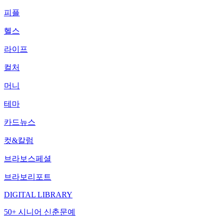
피플
헬스
라이프
컬처
머니
테마
카드뉴스
컷&칼럼
브라보스페셜
브라보리포트
DIGITAL LIBRARY
50+ 시니어 신춘문예