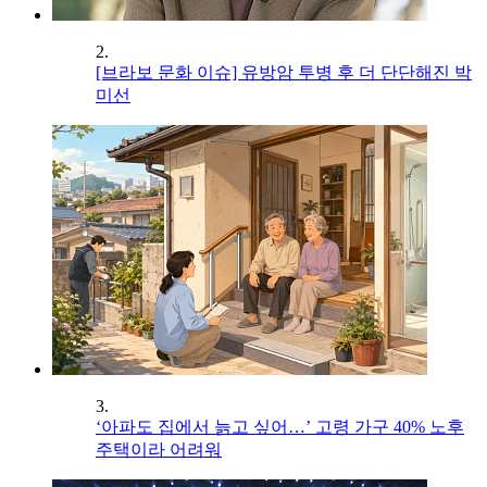
2.
[브라보 문화 이슈] 유방암 투병 후 더 단단해진 박
미선
3.
‘아파도 집에서 늙고 싶어…’ 고령 가구 40% 노후
주택이라 어려워