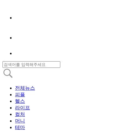
전체뉴스
피플
헬스
라이프
컬처
머니
테마