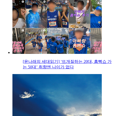
[윤나래의 세대읽기] ‘뜨개질하는 20대, 흠뻑쇼 가
는 50대’ 취향엔 나이가 없다