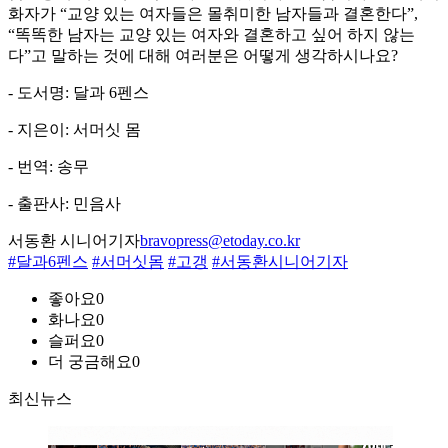
화자가 “교양 있는 여자들은 몰취미한 남자들과 결혼한다”,
“똑똑한 남자는 교양 있는 여자와 결혼하고 싶어 하지 않는
다”고 말하는 것에 대해 여러분은 어떻게 생각하시나요?
- 도서명: 달과 6펜스
- 지은이: 서머싯 몸
- 번역: 송무
- 출판사: 민음사
서동환 시니어기자
bravopress@etoday.co.kr
#달과6펜스
#서머싯몸
#고갱
#서동환시니어기자
좋아요
0
화나요
0
슬퍼요
0
더 궁금해요
0
최신뉴스