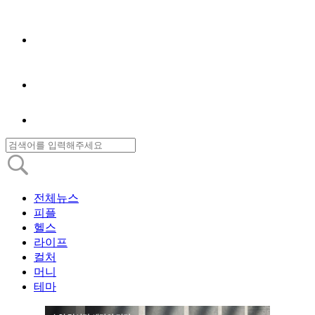
전체뉴스
피플
헬스
라이프
컬처
머니
테마