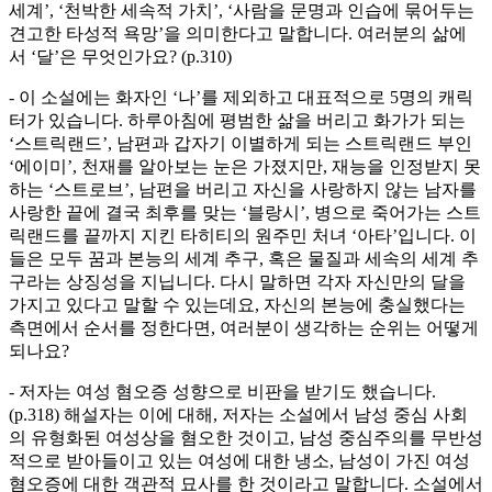
세계’, ‘천박한 세속적 가치’, ‘사람을 문명과 인습에 묶어두는
견고한 타성적 욕망’을 의미한다고 말합니다. 여러분의 삶에
서 ‘달’은 무엇인가요? (p.310)
- 이 소설에는 화자인 ‘나’를 제외하고 대표적으로 5명의 캐릭
터가 있습니다. 하루아침에 평범한 삶을 버리고 화가가 되는
‘스트릭랜드’, 남편과 갑자기 이별하게 되는 스트릭랜드 부인
‘에이미’, 천재를 알아보는 눈은 가졌지만, 재능을 인정받지 못
하는 ‘스트로브’, 남편을 버리고 자신을 사랑하지 않는 남자를
사랑한 끝에 결국 최후를 맞는 ‘블랑시’, 병으로 죽어가는 스트
릭랜드를 끝까지 지킨 타히티의 원주민 처녀 ‘아타’입니다. 이
들은 모두 꿈과 본능의 세계 추구, 혹은 물질과 세속의 세계 추
구라는 상징성을 지닙니다. 다시 말하면 각자 자신만의 달을
가지고 있다고 말할 수 있는데요, 자신의 본능에 충실했다는
측면에서 순서를 정한다면, 여러분이 생각하는 순위는 어떻게
되나요?
- 저자는 여성 혐오증 성향으로 비판을 받기도 했습니다.
(p.318) 해설자는 이에 대해, 저자는 소설에서 남성 중심 사회
의 유형화된 여성상을 혐오한 것이고, 남성 중심주의를 무반성
적으로 받아들이고 있는 여성에 대한 냉소, 남성이 가진 여성
혐오증에 대한 객관적 묘사를 한 것이라고 말합니다. 소설에서