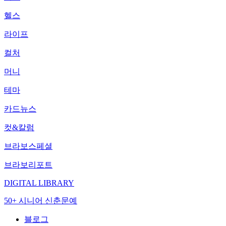
헬스
라이프
컬처
머니
테마
카드뉴스
컷&칼럼
브라보스페셜
브라보리포트
DIGITAL LIBRARY
50+ 시니어 신춘문예
블로그