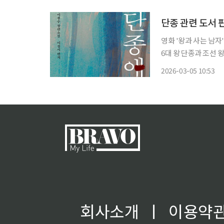
다. 문화체육관광부
단종 관련 도서 판
영화 '왕과 사는 남자
6대 왕 단종과 조선 
비 2000% 증가했다. 5일 예스24에 따르면 영화가 개봉한 지난달 4일 이후 한 달간 '단종' 키
2026-03-05 10:53
워드 도서 판매량이 전년
회사소개
ㅣ
이용약