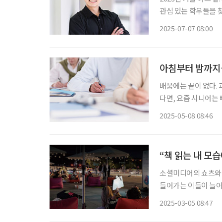
관심 있는 학우들을 
학생들의 주목을 받을 
2025-07-07 08:00
인에선 ‘종교단체 포
아침부터 밤까지
배움에는 끝이 없다.
다면, 요즘 시니어는
다. 이에 따라 시니
2025-05-08 08:46
으며 네트워크를 형성
“책 읽는 내 모
소셜미디어의 쇼츠와 
들어가는 이들이 늘어
을 받은 한강 작가 신
2025-03-05 08:47