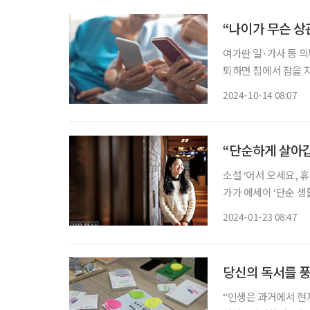
“나이가 무슨 상
여가란 일·가사 등 
퇴하면 집에서 잠을 자
브 시니어의 여가 보
2024-10-14 08:07
“단순하게 살아갑
소설 ‘어서 오세요, 
가가 에세이 ‘단순 
거나, 깊고 느리게 숨
2024-01-23 08:47
던 일을 이루지 못해
당신의 독서를 풍
“인생은 과거에서 현재