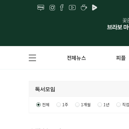
전체뉴스
피플
전체
1주
1개월
1년
직