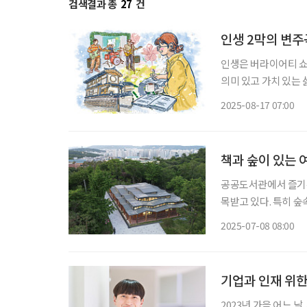
검색결과 총
27
건
인생 2막의 변주
인생은 버라이어티 쇼
의미 있고 가치 있는 
혼과 퇴직 등 인생의 
2025-08-17 07:00
실은 나보다 어려운 
책과 숲이 있는 
공공도서관에서 즐기는
목받고 있다. 특히 숲
(숲+바캉스)’ 공간으로 각광받는다. ◇오동숲속도서관 
2025-07-08 08:00
110-10 서울
기업과 인재 위한
2023년 가을 어느 