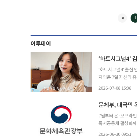
1
이투데이
‘하트시그널4’ 
‘하트시그널4’ 출신 
지영은 7일 자신의 유
살까 | Q&A’에서 인
2026-07-08 15:08
지영은 2세 계획과 관
문체부, 대국민 독
7월부터 온·오프라인 독서 참
독서공동체 활성화까지 일상 속 독서 
과 손잡고 국민들의 
2026-06-30 09:51