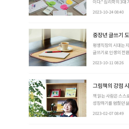
이다.” 심리학의 3
수많은 점으로 이뤄진
2023-10-24 08:40
중장년 글쓰기 도
평생직장의 시대는 지
글쓰기로 인생의 전환기
단숨에 시작하기란 쉽
2023-10-11 08:26
시작해야 할지 걱정하
그림책의 강점 시
책 읽는 사람은 스스
성장하기를 멈췄던 삶
단번에 읽어낼 수 있는
2023-02-07 08:49
림책 전문 출판사 ‘백