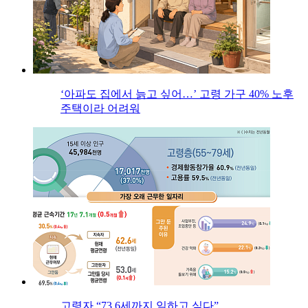
‘아파도 집에서 늙고 싶어…’ 고령 가구 40% 노후
주택이라 어려워
고령자 “73.6세까지 일하고 싶다”