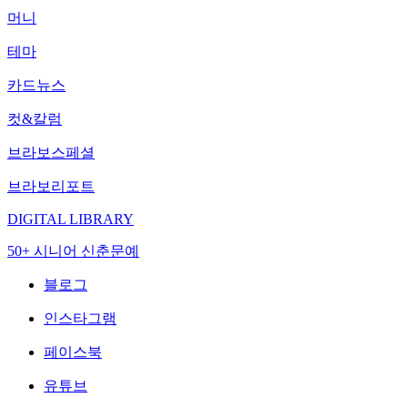
머니
테마
카드뉴스
컷&칼럼
브라보스페셜
브라보리포트
DIGITAL LIBRARY
50+ 시니어 신춘문예
블로그
인스타그램
페이스북
유튜브