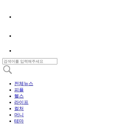
전체뉴스
피플
헬스
라이프
컬처
머니
테마