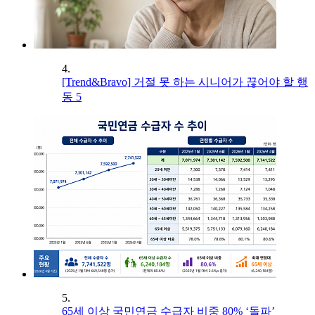
4.
[Trend&Bravo] 거절 못 하는 시니어가 끊어야 할 행
동 5
5.
65세 이상 국민연금 수급자 비중 80% ‘돌파’