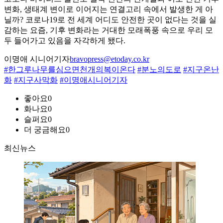
변화, 생태계 변이로 이어지는 연결고리 속에서 발생한 게 아
닐까? 코로나19로 전 세계 어디도 안전한 곳이 없다는 것을 실
감하는 요즘, 기후 변화라는 거대한 모래폭풍 속으로 우리 모
두 들어가고 있음을 자각하게 됐다.
이명애 시니어기자
bravopress@etoday.co.kr
#한그루나무를심으면천개의복이온다
#분노의도로
#지구온난
화
#지구사막화
#이명애시니어기자
좋아요
0
화나요
0
슬퍼요
0
더 궁금해요
0
최신뉴스