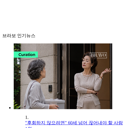
브라보 인기뉴스
1.
"후회하지 않으려면" 60세 넘어 끊어내야 할 사람