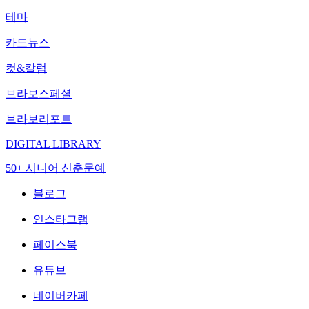
테마
카드뉴스
컷&칼럼
브라보스페셜
브라보리포트
DIGITAL LIBRARY
50+ 시니어 신춘문예
블로그
인스타그램
페이스북
유튜브
네이버카페