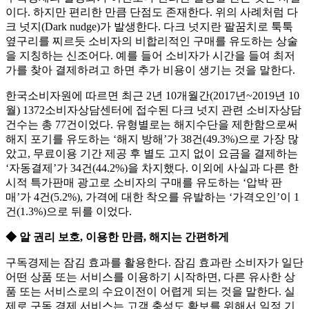
이다. 하지만 편리한 만큼 단점도 존재한다. 위의 사례처럼 다
크 넛지(Dark nudge)가 발생한다. 다크 넛지란 팔꿈치로 툭툭
옆구리를 찌르듯 소비자의 비합리적인 구매를 유도하는 상술
을 지칭하는 신조어다. 예를 들어 소비자가 시간을 들여 최저
가를 찾아 결제하려고 하면 추가 비용이 생기는 것을 말한다.
한국소비자원에 따르면 최근 2년 10개월간(2017년~2019년 10
월) 1372소비자상담센터에 접수된 다크 넛지 관련 소비자상담
건수는 총 77건이었다. 유형별로는 해지수단을 제한함으로써
해지 포기를 유도하는 ‘해지 방해’가 38건(49.3%)으로 가장 많
았고, 무료이용 기간 제공 후 별도 고지 없이 요금을 결제하는
‘자동결제’가 34건(44.2%)을 차지했다. 이외에 사실과 다른 한
시적 특가판매 광고로 소비자의 구매를 유도하는 ‘압박 판
매’가 4건(5.2%), 가격에 대한 착오를 유발하는 ‘가격오인’이 1
건(1.3%)으로 뒤를 이었다.
◆ 알 권리 보호, 이용한 만큼, 해지는 간편하게
구독경제는 잠김 효과를 활용한다. 잠김 효과란 소비자가 일단
어떤 상품 또는 서비스를 이용하기 시작하면, 다른 유사한 상
품 또는 서비스로의 수요이전이 어렵게 되는 것을 말한다. 실
제로 구독 경제 서비스는 고객 충성도 확보를 위해서 일정 기