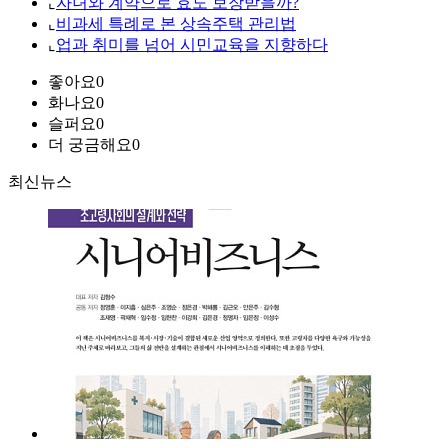
⌞
자녀와 계약으로 효도 보장받을까?
⌞
비과세 특례로 본 상속주택 관리법
⌞
업과 취미를 넘어 시민교육을 지향하다
좋아요
0
화나요
0
슬퍼요
0
더 궁금해요
0
최신뉴스