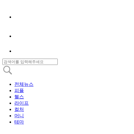
전체뉴스
피플
헬스
라이프
컬처
머니
테마