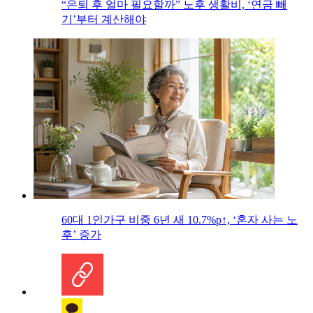
“은퇴 후 얼마 필요할까” 노후 생활비, ‘연금 빼
기’부터 계산해야
60대 1인가구 비중 6년 새 10.7%p↑, ‘혼자 사는 노
후’ 증가