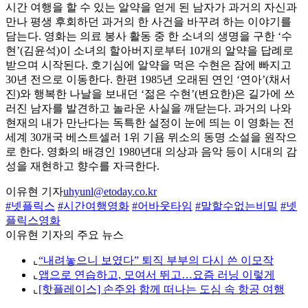
시간 여행을 할 수 있는 알약을 얻게 된 남자가 과거의 자신과
만나 평생 후회하던 과거의 한 사건을 바꾸려 하는 이야기를
담는다. 영화는 의료 봉사 활동 중 한 소녀의 생명을 구한 ‘수
현’(김윤석)이 소녀의 할아버지로부터 10개의 알약을 답례로
받으며 시작된다. 호기심에 알약을 먹은 수현은 잠에 빠지고
30년 전으로 이동한다. 한편 1985년 오래된 연인 ‘연아’(채서
진)와 행복한 나날을 보내던 ‘젊은 수현’(변요한)은 길가에 쓰
러진 남자를 발견하고 놀라운 사실을 깨닫는다. 과거의 나와
현재의 내가 만난다는 독특한 설정이 눈에 띄는 이 영화는 전
세계 30개국 베스트셀러 1위 기욤 뮈소의 동명 소설을 원작으
로 한다. 영화의 배경인 1980년대 의상과 음악 등이 시대의 감
성을 재현하고 향수를 자극한다.
이유현 기자
uhyunl@etoday.co.kr
#넷플릭스
#시간여행영화
#어바웃타임
#말할수없는비밀
#넷
플릭스영화
이유현 기자의 주요 뉴스
⌞
“내려놓으니 보였다” 퇴직 부부의 다시 쓴 이모작
⌞
앱으로 연습하고, 모여서 뛰고…요즘 러닝 이렇게
⌞
[핫플레이스] 손주와 함께 떠나는 도심 속 항공 여행