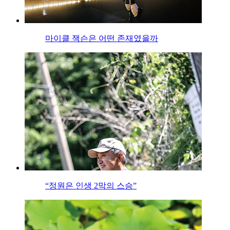
마이클 잭슨은 어떤 존재였을까
“정원은 인생 2막의 스승”