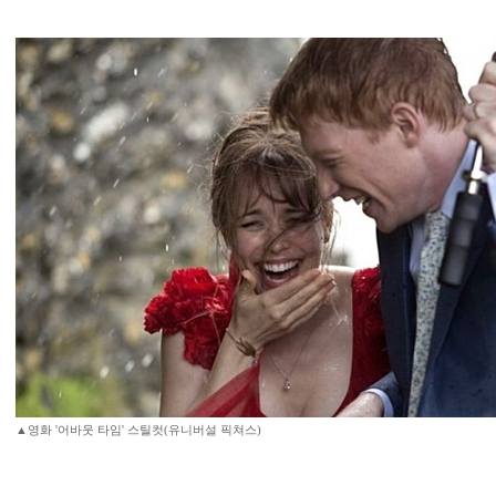
▲영화 '어바웃 타임' 스틸컷(유니버설 픽쳐스)