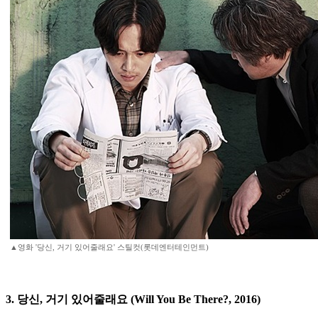
▲영화 '당신, 거기 있어줄래요' 스틸컷(롯데엔터테인먼트)
3. 당신, 거기 있어줄래요 (Will You Be There?, 2016)