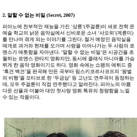
2. 말할 수 없는 비밀 (Secret, 2007)
피아노에 천부적인 재능을 가진 ‘상륜’(주걸륜)이 새로 전학 온
예술 학교의 낡은 음악실에서 신비로운 소녀 ‘샤오위’(계륜미)
를 만나며 겪게 되는 이야기를 그린다. 철거 예정인 음악실을
매개로 과거와 현재를 오가며 사랑을 이어나가는 두 사람의 로
맨스가 애틋함을 자아낸다. ‘말할 수 없는 비밀’은 시공간을 초
월하는 로맨스 판타지 영화지만, 동시에 클래식 마니아를 가슴
뛰게 한 음악 영화이기도 하다. 영화 속에는 쇼팽의 에튀드 중
‘흑건 백건’을 편곡해 만든 곡부터 림스키코르사코프의 ‘왕벌
의 비행’을 모티브로 한 ‘두금삼’ 등 고난도 연주곡이 등장하는
데, 모두 주걸륜이 직접 연주했다고 알려진다. 피아노의 아름
다운 선율과 더불어 대만 첫사랑 영화 특유의 청량함을 느낄
수 있는 작품이다.