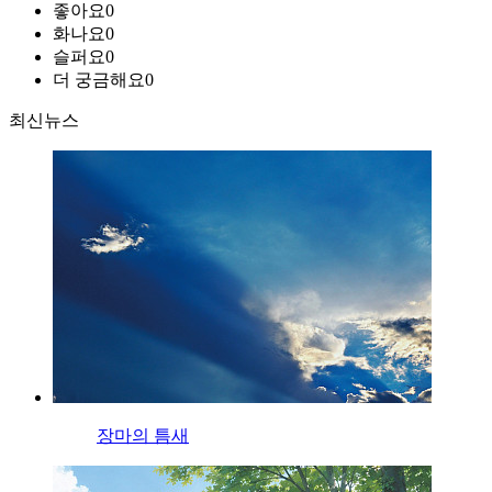
좋아요
0
화나요
0
슬퍼요
0
더 궁금해요
0
최신뉴스
장마의 틈새