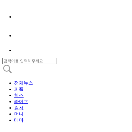
전체뉴스
피플
헬스
라이프
컬처
머니
테마