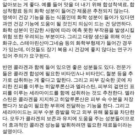
알아보는 게 좋다. 예를 들어 맛을 더 내기 위해 합성착색료, 합
성착향료 등의 화학 성분이 들어간 제품은 추천되지 않는다.
명색이 건강 기능을 돕는 식품인데 화학 성분이 들어가 있다면
과연 건강 기능에 도움이 될 것인지 의심이 드는 건 당연하다.
화학 성분이 민감한 사람에 따라 예측 못한 부작용을 발생시킬
위험 또한 우려되는 부분이다. 그리고 대량 생산을 위해 이산
화규소, 스테아린산마그네슘 등의 화학부형제가 들어간 경우
가 있는데, 이것들도 장기 복용 시 건강에 좋지 않다는 연구가
있어 주의가 요구된다.
반면 콜라겐과 함께 들어 있으면 좋은 성분들도 있다. 전문가
들은 콜라겐 합성에 필요한 비타민A나 비타민C, 철분 등을 추
가로 섭취하는 게 좋다고 말한다. 그리고 피부 깊숙한 곳에 자
리한 진피를 이루는 히알루론산과 엘라스틴, 피부의 겉면인 표
피를 이루는 세라마이드를 함께 섭취하는 것도 추천한다. 엘라
스틴은 콜라겐을 지지하고 히알루론산은 피부 속 수분을 저장
했다가 보습이 필요한 부위에 전달하는 기능을 한다. 그리고
세라마이드는 피부 수분 증발을 막고 외부 유해 물질을 차단한
다. 모두가 콜라겐의 보존과 유지에 도움을 주는 성분들이므로
더 효과적인 콜라겐 성능을 발휘하려면 필요한 재료들이라는
설명이다.