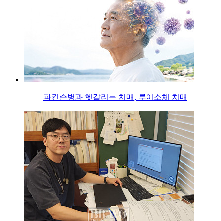
파킨슨병과 헷갈리는 치매, 루이소체 치매