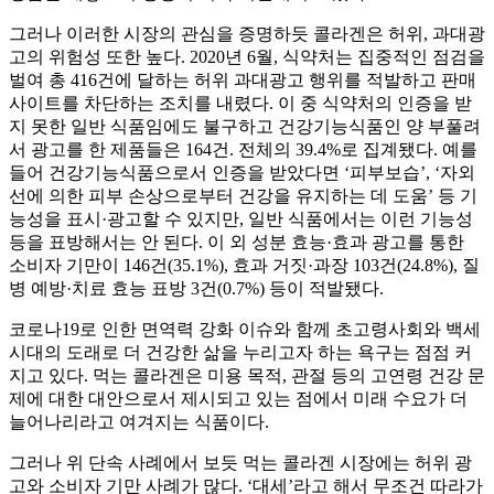
그러나 이러한 시장의 관심을 증명하듯 콜라겐은 허위, 과대광
고의 위험성 또한 높다. 2020년 6월, 식약처는 집중적인 점검을
벌여 총 416건에 달하는 허위 과대광고 행위를 적발하고 판매
사이트를 차단하는 조치를 내렸다. 이 중 식약처의 인증을 받
지 못한 일반 식품임에도 불구하고 건강기능식품인 양 부풀려
서 광고를 한 제품들은 164건. 전체의 39.4%로 집계됐다. 예를
들어 건강기능식품으로서 인증을 받았다면 ‘피부보습’, ‘자외
선에 의한 피부 손상으로부터 건강을 유지하는 데 도움’ 등 기
능성을 표시·광고할 수 있지만, 일반 식품에서는 이런 기능성
등을 표방해서는 안 된다. 이 외 성분 효능·효과 광고를 통한
소비자 기만이 146건(35.1%), 효과 거짓·과장 103건(24.8%), 질
병 예방·치료 효능 표방 3건(0.7%) 등이 적발됐다.
코로나19로 인한 면역력 강화 이슈와 함께 초고령사회와 백세
시대의 도래로 더 건강한 삶을 누리고자 하는 욕구는 점점 커
지고 있다. 먹는 콜라겐은 미용 목적, 관절 등의 고연령 건강 문
제에 대한 대안으로서 제시되고 있는 점에서 미래 수요가 더
늘어나리라고 여겨지는 식품이다.
그러나 위 단속 사례에서 보듯 먹는 콜라겐 시장에는 허위 광
고와 소비자 기만 사례가 많다. ‘대세’라고 해서 무조건 따라가