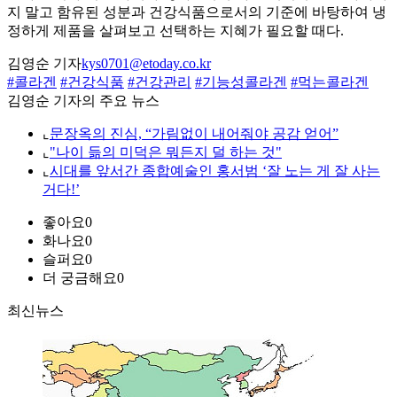
지 말고 함유된 성분과 건강식품으로서의 기준에 바탕하여 냉
정하게 제품을 살펴보고 선택하는 지혜가 필요할 때다.
김영순 기자
kys0701@etoday.co.kr
#콜라겐
#건강식품
#건강관리
#기능성콜라겐
#먹는콜라겐
김영순 기자의 주요 뉴스
⌞
문장옥의 진심, “가림없이 내어줘야 공감 얻어”
⌞
"나이 듦의 미덕은 뭐든지 덜 하는 것"
⌞
시대를 앞서간 종합예술인 홍서범 ‘잘 노는 게 잘 사는
거다!’
좋아요
0
화나요
0
슬퍼요
0
더 궁금해요
0
최신뉴스