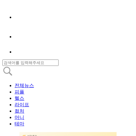
전체뉴스
피플
헬스
라이프
컬처
머니
테마