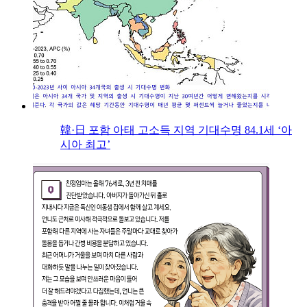
韓·日 포함 아태 고소득 지역 기대수명 84.1세 ‘아
시아 최고’