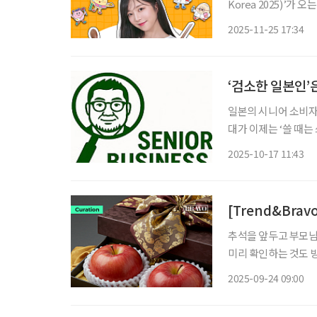
Korea 2025)’가 
란·미래·K-푸드·웰니
2025-11-25 17:34
성되는 B2C·B2B 융
‘검소한 일본인’
일본의 시니어 소비자들
대가 이제는 ‘쓸 때는
안에서도 자신에게 의
2025-10-17 11:43
[Trend&Bra
추석을 앞두고 부모님
미리 확인하는 것도 
성수품 구매의향 조사
2025-09-24 09:00
다. 특히 사과와 과일