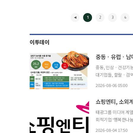
1
2
3
4
이투데이
중동, 인삼ㆍ건강기능
대기업들, 할랄ㆍ검역 기준 
K푸드+ 수출 지형이 
2026-08-06 05:00
미가 새로운 성장시장
◀
쇼핑엔티, 소외계
태광그룹 미디어 계열
회적기업 ‘행복한나눔
4일 밝혔다. 쇼핑엔티는 의류와 건강식품 등 총 5260만원 상당의 물품을 행복한나눔에 기부
2026-08-04 17:50