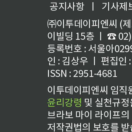
공지사항
ㅣ
기사제
㈜이투데이피엔씨 (제호
이빌딩 15층 ㅣ ☎ 02)
등록번호 : 서울아02992
인 : 김상우 ㅣ 편집인
ISSN : 2951-4681
이투데이피엔씨 임직원
윤리강령
및 실천규정을
브라보 마이 라이프의
저작권법의 보호를 받