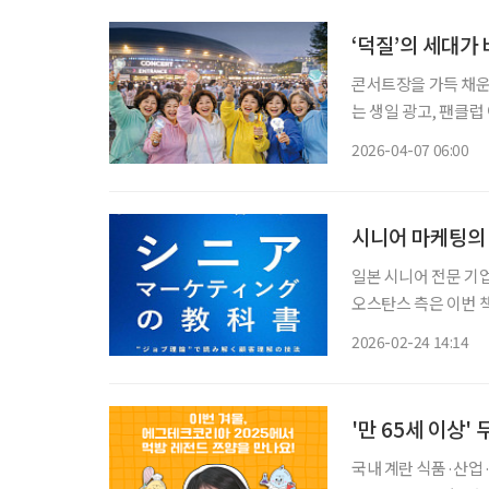
‘덕질’의 세대가
콘서트장을 가득 채운
는 생일 광고, 팬클럽
팬덤의 풍경이 눈에 띄
2026-04-07 06:00
로트를 축으로 한 50
시니어 마케팅의 
일본 시니어 전문 기
오스탄스 측은 이번 
‘실천의 책’으로 소
2026-02-24 14:14
'만 65세 이상'
국내 계란 식품·산업·