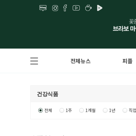
전체뉴스
피플
전체
1주
1개월
1년
직