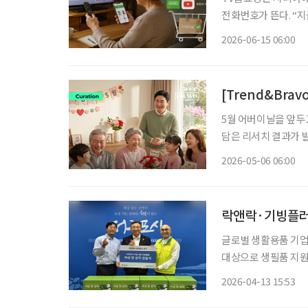
전화번호가 뜬다. “
색상과 수량을 확인한다.
2026-06-15 06:00
즘은 달라졌다. TV홈
[Trend&Bra
5월 어버이날을 앞두
담은 리서치 결과가 발
2000명을 대상으로 
2026-05-06 06:00
(70.8%)이 압도적인
락앤락·기빙플러스
글로벌 생활용품 기업
대상으로 생필품 지원
라는 점에서 의미를 더한다. 13일 기빙플러스에 따르면 양사는 최근 서
2026-04-13 15:53
발적 상생 협력) 한 상