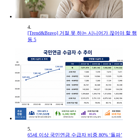
4.
[Trend&Bravo] 거절 못 하는 시니어가 끊어야 할 행
동 5
5.
65세 이상 국민연금 수급자 비중 80% ‘돌파’