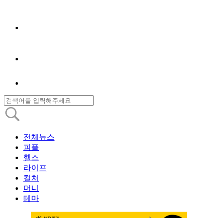
전체뉴스
피플
헬스
라이프
컬처
머니
테마