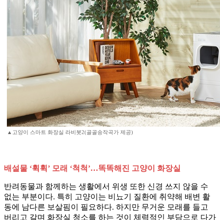
▲고양이 스마트 화장실 라비봇2(골골송작곡가 제공)
배설물 ‘휙휙’ 모래 ‘척척’…똑똑해진 고양이 화장실
반려동물과 함께하는 생활에서 위생 또한 신경 쓰지 않을 수
없는 부분이다. 특히 고양이는 비뇨기 질환에 취약해 배변 활
동에 남다른 보살핌이 필요하다. 하지만 무거운 모래를 들고
버리고 갈며 화장실 청소를 하는 것이 체력적인 부담으로 다가