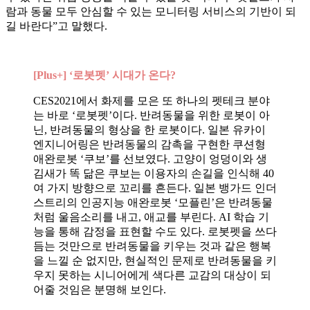
람과 동물 모두 안심할 수 있는 모니터링 서비스의 기반이 되
길 바란다”고 말했다.
[Plus+] ‘로봇펫’ 시대가 온다?
CES2021에서 화제를 모은 또 하나의 펫테크 분야
는 바로 ‘로봇펫’이다. 반려동물을 위한 로봇이 아
닌, 반려동물의 형상을 한 로봇이다. 일본 유카이
엔지니어링은 반려동물의 감촉을 구현한 쿠션형
애완로봇 ‘쿠보’를 선보였다. 고양이 엉덩이와 생
김새가 똑 닮은 쿠보는 이용자의 손길을 인식해 40
여 가지 방향으로 꼬리를 흔든다. 일본 뱅가드 인더
스트리의 인공지능 애완로봇 ‘모플린’은 반려동물
처럼 울음소리를 내고, 애교를 부린다. AI 학습 기
능을 통해 감정을 표현할 수도 있다. 로봇펫을 쓰다
듬는 것만으로 반려동물을 키우는 것과 같은 행복
을 느낄 순 없지만, 현실적인 문제로 반려동물을 키
우지 못하는 시니어에게 색다른 교감의 대상이 되
어줄 것임은 분명해 보인다.