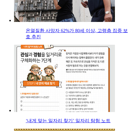
온열질환 사망자 62%가 80세 이상, 고령층 집중 보
호 추진
‘내게 맞는 일자리 찾기’ 일자리 탐험 노트