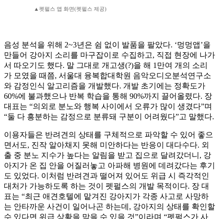
▲펫펄스 앱 화면(펫펄스 제공)
음성 분석을 위해 2~3년은 쉼 없이 발품을 팔았다. ‘멍멍앱’을
만들어 강아지 소리를 마구잡이로 수집하고, 직접 현장에 나가
서 따오기도 했다. 말 그대로 개고생(?)을 해 1만여 개의 소리
가 모였을 때쯤, 서울대 융복합대학원 음악오디오분석연구소
와 감정인식 알고리즘을 개발했다. 개발 초기에는 정확도가
60%에 불과했으나 반복 학습을 통해 90%까지 끌어올렸다. 장
대표는 “의외로 분노와 행복 사이에서 오류가 많이 생겼다”며
“둘 다 흥분하는 감정으로 분류돼 구분이 어려웠다”고 말했다.
이용자들은 반려견의 상태를 구체적으로 파악할 수 있어 좋으
면서도, 진작 알아채지 못해 미안하다는 반응이 대다수다. 외
출 중 분노 지수가 높다는 알림을 받고 집으로 달려갔더니, 강
아지가 온 집 안을 어질러놓고 아파해 병원에 데려갔다는 후기
도 있었다. 이처럼 반려견과 떨어져 있어도 위급 시 즉각적인
대처가 가능하도록 하는 것이 펫펄스의 개발 목적이다. 장 대
표는 “최근 애견호텔에 맡겨진 강아지가 각종 사고로 사망하
는 안타까운 사건이 일어나곤 하는데, 강아지의 상태를 확인할
수 있다면 위급 상황을 막을 수 있을 것”이라며 “펫펄스가 사