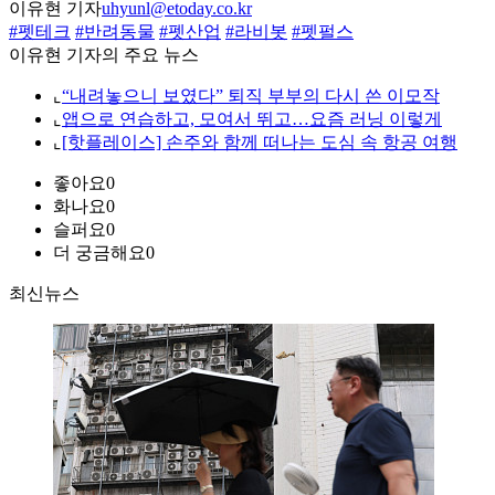
이유현 기자
uhyunl@etoday.co.kr
#펫테크
#반려동물
#펫산업
#라비봇
#펫펄스
이유현 기자의 주요 뉴스
⌞
“내려놓으니 보였다” 퇴직 부부의 다시 쓴 이모작
⌞
앱으로 연습하고, 모여서 뛰고…요즘 러닝 이렇게
⌞
[핫플레이스] 손주와 함께 떠나는 도심 속 항공 여행
좋아요
0
화나요
0
슬퍼요
0
더 궁금해요
0
최신뉴스