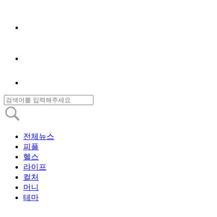
전체뉴스
피플
헬스
라이프
컬처
머니
테마