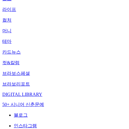
라이프
컬처
머니
테마
카드뉴스
컷&칼럼
브라보스페셜
브라보리포트
DIGITAL LIBRARY
50+ 시니어 신춘문예
블로그
인스타그램