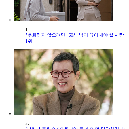
1.
"후회하지 않으려면" 60세 넘어 끊어내야 할 사람
1위
2.
[브라보 문화 이슈] 유방암 투병 후 더 단단해진 박