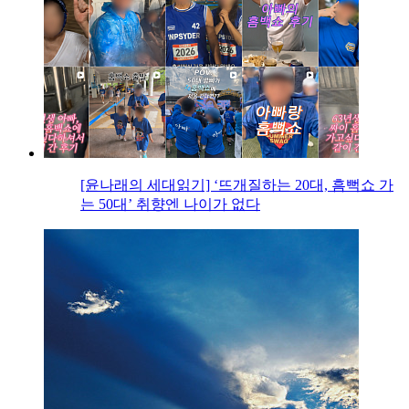
[윤나래의 세대읽기] ‘뜨개질하는 20대, 흠뻑쇼 가
는 50대’ 취향엔 나이가 없다