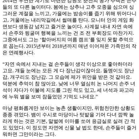
2014년 우연한 계기로 마련한 강원도 춘천의 농가 주택은 손주
들의 또 다른 놀이터다. 봄에는 상추나 고추 모종을 심으며 싱
그러운 계절을 느끼고, 가을에는 밤송이를 줍기 위해 뛰어다니
고, 겨울에는 내리막길에서 썰매를 탄다. 모니터 안의 게임 화
면보다 생동감 넘치고 즐거운 놀이다. 사계절 내내 자연 속에
서 손주와 뒹굴며 행복을 느끼는 건 조 전 부회장도 마찬가지.
그중에서도 그는 ‘할아버지의 여름 캠프’를 잊지 못할 추억으
로 꼽는다. 2015년부터 2018년까지 매년 이어져온 가족만의 작
은 연례행사다.
“자연 속에서 지내는 걸 손주들이 생각 이상으로 좋아하더라
고요. 걔들 눈에는 모든 게 다 장난감이잖아요. 돌멩이도 장난
감, 개구리도 장난감. 그 모습에 제가 위안을 받은 것 같아요.
덕분에 추억이 참 많아요. 낮에 너무 열심히 논 나머지 손주 녀
석이 자다가 이불에 지도를 그린 적도 있고, 세 녀석과 파고라
에 누워 별을 보며 잠들었던 기억도 나네요.”
마냥 평화롭게만 보이는 농촌 생활이지만, 위험천만한 상황도
종종 겪었다. 뱀이 수시로 마당이나 텃밭을 기어 다녀 깜짝 놀
라게 하는 것은 기본, 말벌에 이마를 쏘여 응급실로 실려 간 적
도 있었다. 이 정도면 자연에 신물 날 법도 한데, 손주들이 즐거
워하면 그만이라는 그다.