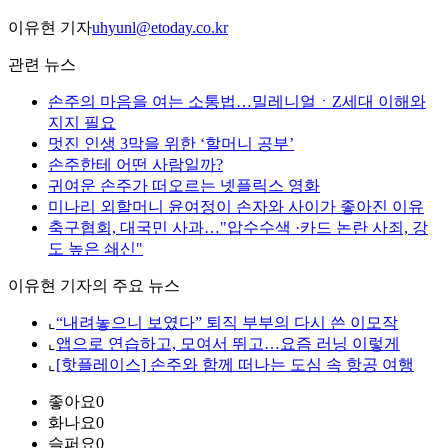
이유현 기자
uhyunl@etoday.co.kr
관련 뉴스
손주의 마음을 여는 소통법…밀레니얼ㆍZ세대 이해와
지지 필요
멋진 인생 3막을 위한 ‘할머니 공부’
손주한테 어떤 사람일까?
귀여운 손주가 떠오르는 넷플릭스 영화
미나리 외할머니 윤여정이 손자와 사이가 좋아진 이유
축구협회, 대국민 사과…"압수수색 ·카드 논란 사죄, 강
도 높은 쇄신"
이유현 기자의 주요 뉴스
⌞
“내려놓으니 보였다” 퇴직 부부의 다시 쓴 이모작
⌞
앱으로 연습하고, 모여서 뛰고…요즘 러닝 이렇게
⌞
[핫플레이스] 손주와 함께 떠나는 도심 속 항공 여행
좋아요
0
화나요
0
슬퍼요
0