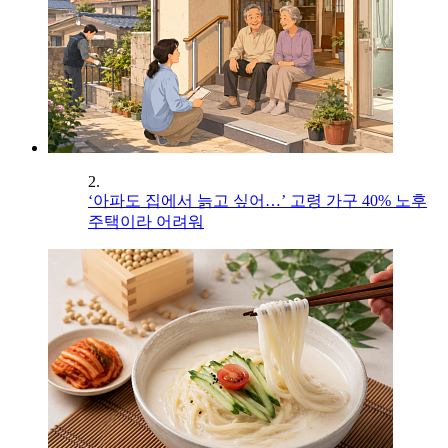
2.
‘아파도 집에서 늙고 싶어…’ 고령 가구 40% 노후
주택이라 어려워