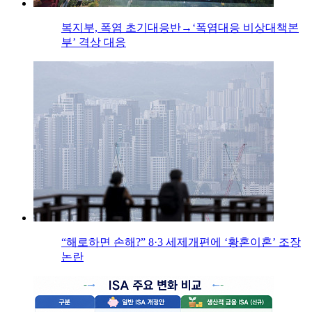
복지부, 폭염 초기대응반→‘폭염대응 비상대책본
부’ 격상 대응
“해로하면 손해?” 8·3 세제개편에 ‘황혼이혼’ 조장
논란