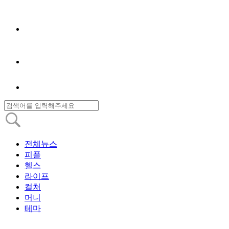
전체뉴스
피플
헬스
라이프
컬처
머니
테마