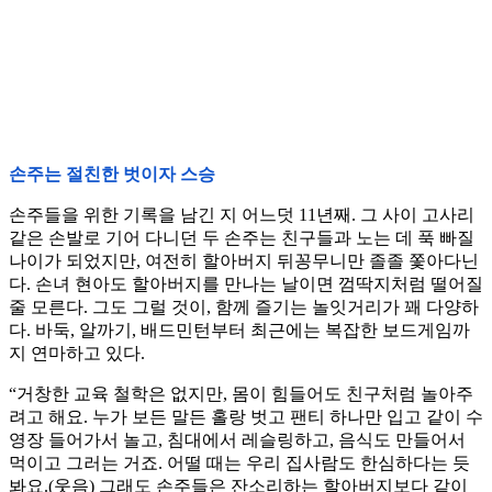
손주는 절친한 벗이자 스승
손주들을 위한 기록을 남긴 지 어느덧 11년째. 그 사이 고사리
같은 손발로 기어 다니던 두 손주는 친구들과 노는 데 푹 빠질
나이가 되었지만, 여전히 할아버지 뒤꽁무니만 졸졸 쫓아다닌
다. 손녀 현아도 할아버지를 만나는 날이면 껌딱지처럼 떨어질
줄 모른다. 그도 그럴 것이, 함께 즐기는 놀잇거리가 꽤 다양하
다. 바둑, 알까기, 배드민턴부터 최근에는 복잡한 보드게임까
지 연마하고 있다.
“거창한 교육 철학은 없지만, 몸이 힘들어도 친구처럼 놀아주
려고 해요. 누가 보든 말든 홀랑 벗고 팬티 하나만 입고 같이 수
영장 들어가서 놀고, 침대에서 레슬링하고, 음식도 만들어서
먹이고 그러는 거죠. 어떨 때는 우리 집사람도 한심하다는 듯
봐요.(웃음) 그래도 손주들은 잔소리하는 할아버지보다 같이