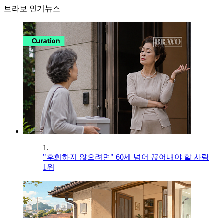
브라보 인기뉴스
1.
"후회하지 않으려면" 60세 넘어 끊어내야 할 사람
1위