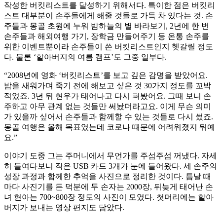
작성한 버킷리스트를 달성하기 위해서다. 특이한 점은 버킷리
스트 대부분이 손주들에게 해줄 것들로 가득 차 있다는 것. 손
주들과 몽골 초원에 누워 밤하늘의 별 바라보기, 2년에 한 번
손주들과 해외여행 가기, 장학금 만들어주기 등 온통 손주를
위한 이벤트뿐이라 손주들이 쓴 버킷리스트인지 헷갈릴 정도
다. 물론 ‘할아버지의 여름 캠프’도 그중 일부다.
“2008년에 영화 ‘버킷리스트’를 보고 깊은 감명을 받았어요.
밤을 새워가며 죽기 전에 해보고 싶은 것 30가지 정도를 꼬박
적었죠. 3년 뒤 현우가 태어나고 다시 펴봤어요. 그때 보니 손
주하고 아무 관계 없는 것들만 써놨더라고요. 이게 무슨 의미
가 있을까 싶어서 손주들과 함께할 수 있는 것들로 다시 썼죠.
몽골 여행은 올해 목표였는데 코로나 때문에 어려워졌지 뭐예
요.”
이야기 도중 그는 주머니에서 무언가를 주섬주섬 꺼냈다. 자세
히 들여다보니 작은 USB 카드 3개가 눈에 들어왔다. 세 손주의
성장 과정과 함께한 추억을 사진으로 정리한 것이다. 틈날 때
마다 사진기를 든 덕분에 두 손자는 2000장, 뒤늦게 태어난 손
녀 현아는 700~800장 정도의 사진이 모였다. 첫머리에는 할아
버지가 보내는 영상 편지도 담았다.