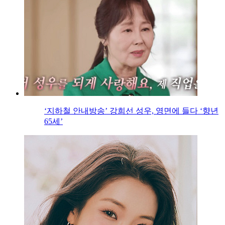
‘지하철 안내방송’ 강희선 성우, 영면에 들다 ‘향년
65세’