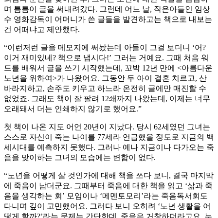
며 틈틈이 글을 써내려갔다. 그런데 어느 날, 작은아들인 임상
수 영화감독이 어머니가 쓴 글들을 발견하고는 책으로 내보는
건 어떠냐고 제안했다.
“이런저런 글을 메모지에 써놨는데 아들이 그걸 보더니 ‘어?
이거 재미있네? 책으로 냅시다!’ 그러는 거예요. 그때 처음 워
드를 배워서 글을 쓰기 시작했는데, 꼬박 12년 만에 <아름다운
노년을 위하여>가 나왔어요. 그동안 두 아이 결혼 치르고, 산
바라지하고, 손주도 키우고 하느라 온전히 글에만 매진할 수
없었죠. 그래도 책이 잘 팔려 12쇄까지 나왔는데, 이제는 너무
오래돼서 더는 인쇄하지 않기로 했어요.”
첫 책이 나온 지도 어언 20년이 지났다. 당시 62세였던 그녀는
스스로 자신이 죽는 나이를 77세라 언급했을 정도로 지금의 백
세시대를 예측하지 못했다. 그러나 예나 지금이나 다가오는 죽
음을 맞이하는 그녀의 모습에는 변함이 없다.
“노년을 어떻게 살 것인가에 대해 책을 쓰다 보니, 결국 마지막
에 죽음이 남더군요. 그때부터 죽음에 대한 책을 읽고 ‘삶과 죽
음을 생각하는 회’ 모임이나 ‘메멘토모리’라는 죽음독서회도
다니며 깊이 고민했어요. 그러다 보니 오히려 ‘노년 생활을 어
떻게 할까?’라는 문제는 간단한데, 죽음은 거창하더라고요. 누