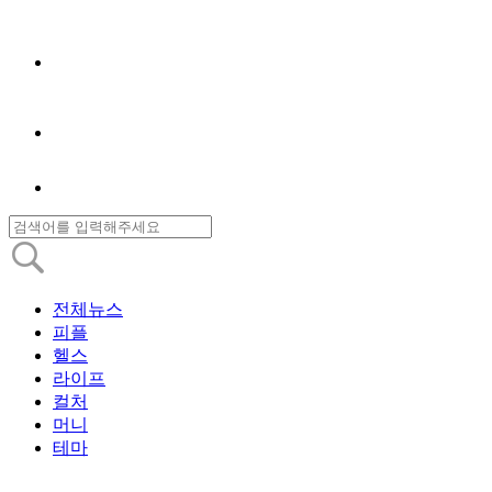
전체뉴스
피플
헬스
라이프
컬처
머니
테마