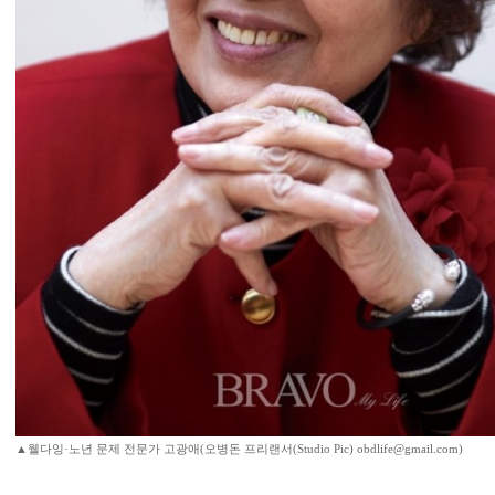
▲웰다잉·노년 문제 전문가 고광애(오병돈 프리랜서(Studio Pic) obdlife@gmail.com)