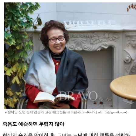
▲웰다잉·노년 문제 전문가 고광애(오병돈 프리랜서(Studio Pic) obdlife@gmail.com)
죽음도 예습하면 두렵지 않아
회심의 순간을 맞이한 후, 그녀는 노년에 대한 책들을 섭렵하