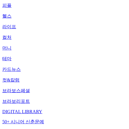
피플
헬스
라이프
컬처
머니
테마
카드뉴스
컷&칼럼
브라보스페셜
브라보리포트
DIGITAL LIBRARY
50+ 시니어 신춘문예