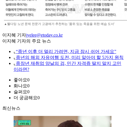
▲웰다잉·노년 문제 전문가 고광애가 추천하는 '품위 있는 죽음을 위한 예습 도서'
이지혜 기자
jyelee@etoday.co.kr
이지혜 기자의 주요 뉴스
⌞
“중년 이후 더 멀리 가려면, 지금 잠시 쉬어 가세요”
⌞
중년의 해외 자유여행 도전, 미리 알아야 할 5가지 원칙
⌞
중장년 재취업 양날의 검, 민간 자격증 딸지 말지 고민
이라면?
좋아요
0
화나요
0
슬퍼요
0
더 궁금해요
0
최신뉴스