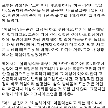
포부는 넘쳤지만 ‘그럼 이제 어떻게 하나?’ 하는 걱정이 앞섰
다. 요즘처럼 중·장년을 위한 교육센터나 프로그램이 없던 시
절, 막연한 우려 속에 지내던 중 폴 투르니에의 책이 그녀의 손
에 들렸다.
“책을 딱 읽는 순간, 그냥 탁 하고 꽂혔어요. 여기에 모든 해답
이 있더라고요. 그중에 가장 인상 깊었던 것이 바로 회심이었
어요. 노년이 되면 가장 먼저 해야 할 일이 마음을 한번 돌려보
는 태세 전환이에요. 지금까지 살아오던 대로 살지 말고, 새로
운 시선과 태도로 삶을 바꿔나가야 한다는 거죠. 그때 내 상황
에서는 회심이 절실했어요.”
책에서는 ‘삶의 방식을 바꾸는 게 간단한 일은 아니며, 타고난
성향에 따른 결정론을 깨뜨리기 위해서는 훌륭한 조언과 단호
한 결심만으로는 부족하기 때문에 그 이상이 있어야 한다’고
언급하며 내적인 변화를 일으킬 만한 사건, 즉 결정적인 전환
점이 바로 회심이라 설명한다. 삶의 방식을 바꾸는 것은 어렵
다. 더군다나 회심의 기회를 얻는 것 또한 쉽지 않다. 그렇다면
어떻게 해야 할까? 그녀의 조언을 들어봤다.
“어느 날 갑자기 ‘회심해야지!’ 마음먹는다고 되는 게 아니에
요. 회심이라는 것, 그것이 내 인생에 필요하다는 것을 아는 게