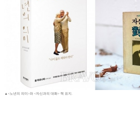
▲<노년의 의미>와 <자신과의 대화> 책 표지.