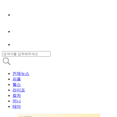
전체뉴스
피플
헬스
라이프
컬처
머니
테마