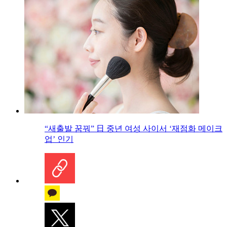
“새출발 꿈꿔” 日 중년 여성 사이서 ‘재점화 메이크
업’ 인기