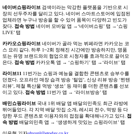
네이버쇼핑라이브
검색이라는 막강한 플랫폼을 기반으로 시
장의 선두주자를 달리고 있다. 네이버 스마트스토어에 입점된
업체라면 누구나 방송을 할 수 있어 품목이 다양하고 빈도가
잦다.
접속 방법
네이버 모바일 앱 →‘네이버쇼핑’ 탭 →‘쇼핑
LIVE’ 탭
카카오쇼핑라이브
네이버가 골라 먹는 뷔페라면 카카오는 코
스 요리 같다. 하루 1~2회 정해진 시간에만 방송하지만, 명품
또는 유명 브랜드와의 협업으로 시청자를 효과적으로 끌어모
은다.
접속 방법
카카오톡 앱 → ‘쇼핑하기’ 탭 →‘라이브’ 탭
라이브11
11번가는 쇼핑과 예능을 결합한 콘텐츠로 승부수를
던졌다. 오프라인 매장 습격 방송 ‘털업’, 신상 리뷰 방송 ‘찐텐
리뷰’, 제철 특산물 먹방 ‘생쑈’ 등 재미를 더한 콘텐츠를 선보
이고 있다.
접속 방법
11번가 앱 → ‘라이브방송’ 탭
배민쇼핑라이브
국내 1위 배달 앱 배달의민족도 최근 라방에
뛰어들었다. 각 지역 배달 맛집 소개, 레시피 전수, 먹방 등 다
양한 푸드 콘텐츠로 이용자와의 접점을 확대해나가고 있다.
접
속 방법
배달의민족 앱 → ‘생생하게 맛있는 쇼핑라이브’ 탭
이유현 기자
uhyunl@etoday.co.kr