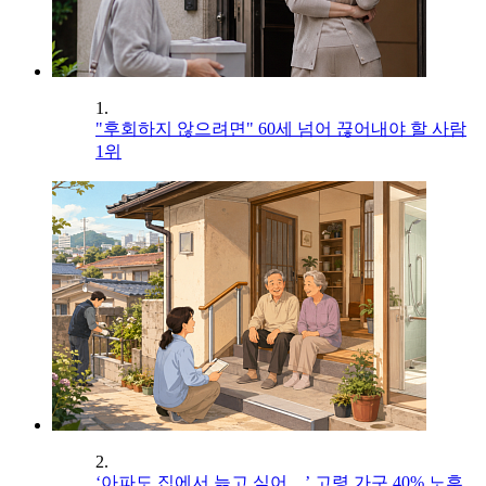
1.
"후회하지 않으려면" 60세 넘어 끊어내야 할 사람
1위
2.
‘아파도 집에서 늙고 싶어…’ 고령 가구 40% 노후