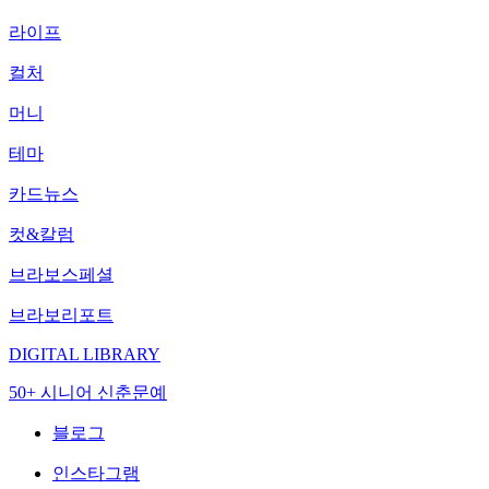
라이프
컬처
머니
테마
카드뉴스
컷&칼럼
브라보스페셜
브라보리포트
DIGITAL LIBRARY
50+ 시니어 신춘문예
블로그
인스타그램