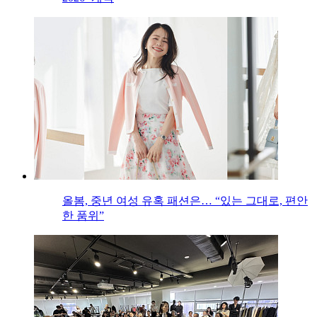
올봄, 중년 여성 유혹 패션은… “있는 그대로, 편안
한 품위”