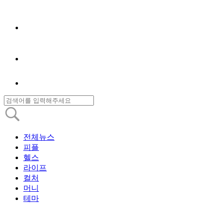
전체뉴스
피플
헬스
라이프
컬처
머니
테마