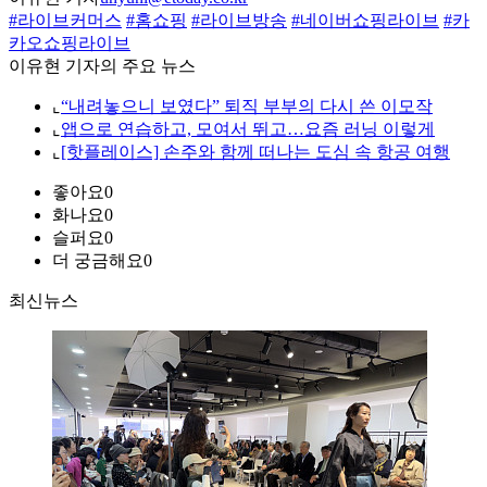
#라이브커머스
#홈쇼핑
#라이브방송
#네이버쇼핑라이브
#카
카오쇼핑라이브
이유현 기자의 주요 뉴스
⌞
“내려놓으니 보였다” 퇴직 부부의 다시 쓴 이모작
⌞
앱으로 연습하고, 모여서 뛰고…요즘 러닝 이렇게
⌞
[핫플레이스] 손주와 함께 떠나는 도심 속 항공 여행
좋아요
0
화나요
0
슬퍼요
0
더 궁금해요
0
최신뉴스