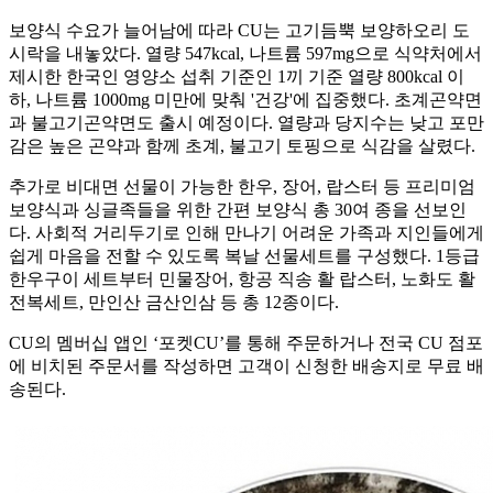
보양식 수요가 늘어남에 따라 CU는 고기듬뿍 보양하오리 도
시락을 내놓았다. 열량 547kcal, 나트륨 597mg으로 식약처에서
제시한 한국인 영양소 섭취 기준인 1끼 기준 열량 800kcal 이
하, 나트륨 1000mg 미만에 맞춰 '건강'에 집중했다. 초계곤약면
과 불고기곤약면도 출시 예정이다. 열량과 당지수는 낮고 포만
감은 높은 곤약과 함께 초계, 불고기 토핑으로 식감을 살렸다.
추가로 비대면 선물이 가능한 한우, 장어, 랍스터 등 프리미엄
보양식과 싱글족들을 위한 간편 보양식 총 30여 종을 선보인
다. 사회적 거리두기로 인해 만나기 어려운 가족과 지인들에게
쉽게 마음을 전할 수 있도록 복날 선물세트를 구성했다. 1등급
한우구이 세트부터 민물장어, 항공 직송 활 랍스터, 노화도 활
전복세트, 만인산 금산인삼 등 총 12종이다.
CU의 멤버십 앱인 ‘포켓CU’를 통해 주문하거나 전국 CU 점포
에 비치된 주문서를 작성하면 고객이 신청한 배송지로 무료 배
송된다.