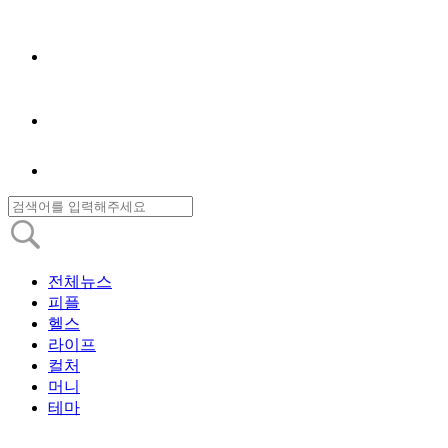
전체뉴스
피플
헬스
라이프
컬처
머니
테마