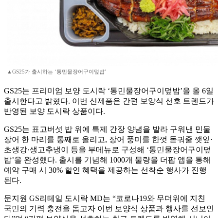
▲GS25가 출시하는 ‘통민물장어구이덮밥’
GS25는 프리미엄 보양 도시락 ‘통민물장어구이덮밥’을 올 6일
출시한다고 밝혔다. 이번 신제품은 간편 보양식 선호 트렌드가
반영된 보양 도시락 상품이다.
GS25는 표고버섯 밥 위에 특제 간장 양념을 발라 구워낸 민물
장어 한 마리를 통째로 올리고, 장어 풍미를 한껏 돋궈줄 깻잎·
초생강·생고추냉이 등을 부메뉴로 구성해 ‘통민물장어구이덮
밥’을 완성했다. 출시를 기념해 1000개 물량을 더팝 앱을 통해
예약 구매 시 30% 할인 혜택을 제공하는 선착순 행사가 진행
된다.
문지원 GS리테일 도시락 MD는 “코로나19와 무더위에 지친
국민의 기력 충전을 돕고자 이번 보양식 상품과 행사를 선보인