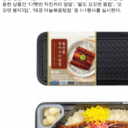
용한 상품인 ‘CJ햇반 치킨커리 덮밥’, ‘팔도 꼬꼬면 왕컵’, ‘꼬
꼬면 봉지5입’, ‘태경 마늘볶음탕컵’ 등 1+1행사를 실시한다.