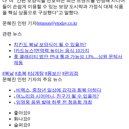
다”며 “간편 보양식을 선호하는 최근 트렌드를 반영해 시니어
들이 손쉽게 이용할 수 있는 보양 도시락과 가정식 대체 식품
을 핵심 상품으로 구성했다”고 말했다.
문혜진 인턴 기자
hjmoon@etoday.co.kr
관련 뉴스
치킨도 복날 보양식이 될 수 있을까?
[카드뉴스]면역력 높이는 음식 10가지
美 클래리티 법안 연내 통과 가능성 13%…상원 문턱서
제동
#복날
#초복
#삼계탕
#몸보신
#편의점
문혜진 인턴 기자의 주요 뉴스
⌞
비렉스, 중장년 일상에 감각과 회복 더하다
⌞
며느리와 시어머니, 친구가 될 수 있을까?
⌞
임영웅 음원 발매 하루 전 청음회 개최
좋아요
0
화나요
0
슬퍼요
0