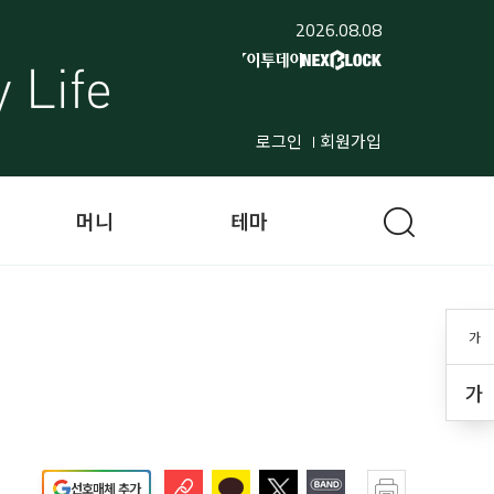
2026.08.08
로그인
회원가입
머니
테마
가
가
선호매체 추가