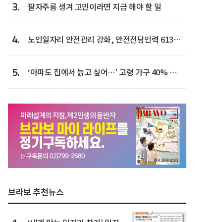
3.
팔자주름 생겨 고민이라면 지금 해야 할 일
4.
노인일자리 안전관리 강화, 안전전담인력 613명
첫 배치
5.
‘아파도 집에서 늙고 싶어…’ 고령 가구 40% 노
후 주택이라 어...
브라보 추천뉴스