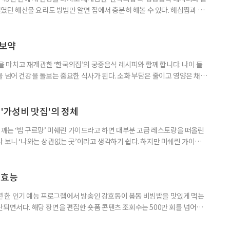
망설였던 해산물 요리도 방법만 알면 집에서 충분히 해볼 수 있다. 해삼찜과 종
본만 익히면 초보도 따라 할 수 있는 메뉴다. 무엇보다 기름은 적고 단백질
 없이 좋은 식재료다. 한번 만들어보면 ‘외식 메뉴’였던 음식이 ‘우리 집 건
 쫄깃함 대신 부드럽게, 건강을 담은 해삼찜 해삼은 손질이
 보약
단장을 마치고 재개관한 ‘한국의집’의 궁중음식 레시피와 함께 합니다. 나이 들
을 넘어 건강을 돌보는 중요한 식사가 된다. 소화 부담은 줄이고 영양은 채우
중에서 즐겼던 신선로와 제주 향토 음식인 가파도 보리밥은 이런 조건을 두루
 어우러져 영양 균형이 뛰어난 신선로, 식이섬유와 미네랄이 풍부한 가파도
울리는 메뉴다. 전통의 지혜와 건강한 재료가 담긴 두 가지 요리를
'가성비 맛집'의 정체
 깨는 ‘빕 구르망’ 미쉐린 가이드라고 하면 대부분 고급 레스토랑을 떠올린
 보니 ‘나와는 상관없는 곳’이라고 생각하기 쉽다. 하지만 미쉐린 가이드
 아니다. 합리적인 가격으로 좋은 음식을 즐길 수 있는 이른바 가성비 맛집
도 있다. 미쉐린 가이드의 또 다른 기준 ‘빕 구르망’ 빕 구르망은 1997년 미쉐
 합리적인 가격에 수준 높은 음식을 제공하는 식당을 소
 효능
08년 한 인기 예능 프로그램에서 방송인 강호동이 봄동 비빔밥을 맛있게 먹는
산되면서다. 해당 장면을 편집한 숏폼 콘텐츠 조회수는 500만 회를 넘어섰
한 달 사이 약 30% 가까이 오르는 등 유통 시장에도 영향을 미치는 모습이다.
도 인기 요인으로 꼽힌다. 조리 방법은 크게 어렵지 않다. 봄동을 겉절이로