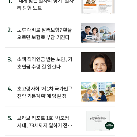
1.
‘내게 맞는 일자리 찾기’ 일자
리 탐험 노트
2.
노후 대비로 달러보험? 환율
오르면 보험료 부담 커진다
3.
소액 직역연금 받는 노인, 기
초연금 수령 길 열린다
4.
초고령사회 ‘제1차 국가인구
전략 기본계획’에 담길 정책
은
5.
브라보 리포트 1호 ‘사오정
시대, 73세까지 일하기 전략’
발간