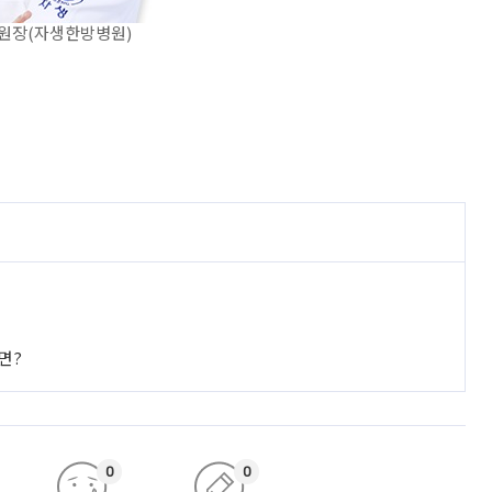
원장(자생한방병원)
면?
0
0