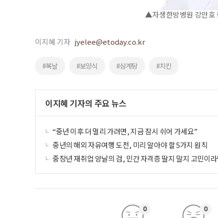
▲자생한방병원 강만호 
이지혜 기자
jyelee@etoday.co.kr
#복날
#보양식
#삼계탕
#치킨
이지혜 기자의 주요 뉴스
“중년 이후 더 멀리 가려면, 지금 잠시 쉬어 가세요”
중년의 해외 자유여행 도전, 미리 알아야 할 5가지 원칙
중장년 재취업 양날의 검, 민간 자격증 딸지 말지 고민이라
0
0