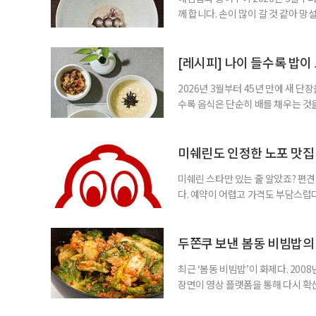
께 합니다. 손이 많이 갈 것 같아 
어구이는 과정이 복잡해 보이지만 기
과 미네랄은 풍부해, 중장년에게 부담
강식’으로 바뀌는 경험을 하게 된다.
[레시피] 나이 들수록 밥이
2026년 3월부터 45년 만에 새 
수록 음식은 단순히 배를 채우는 것
는 음식이 필요한 이유다. 조선 궁
갖춘 전통 한식이다. 다양한 재료가
보리밥은 중장년 식탁에 특히 잘 어
미쉐린도 인정한 노포 맛집 
미쉐린 스타만 있는 줄 알았죠? 편견
다. 예약이 어렵고 가격도 부담스럽다
에는 별(스타) 레스토랑만 있는 것은
빕 구르망(Bib Gourmand) 식당
린 가이드가 도입한 제도다. 비교적
두쫀쿠 보낸 봄동 비빔밥의
최근 ‘봄동 비빔밥’이 화제다. 20
장면이 영상 플랫폼을 통해 다시 확
고, 이와 맞물려 봄동 가격도 최근 
간단한 조리법과 제철 식재료라는 점