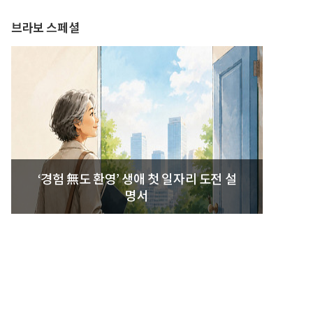
브라보 스페셜
‘경험 無도 환영’ 생애 첫 일자리 도전 설
명서