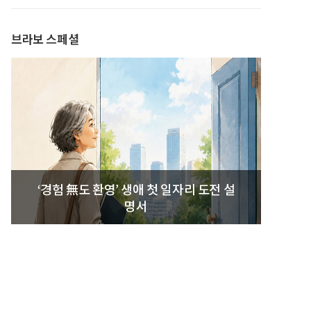
발간
브라보 스페셜
‘경험 無도 환영’ 생애 첫 일자리 도전 설
명서