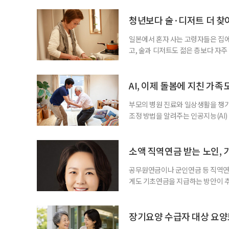
삶 패널’ 조사 결과를 분석한 정보그림
비부머 세대 가운데 노인일자리 참여
청년보다 술·디저트 더 찾아
형
일본에서 혼자 사는 고령자들은 집
고, 술과 디저트도 젊은 층보다 자
다는 조리 부담을 줄이면서 식사의
이 4일 발표한 ‘고령 1인 가구의 식
접 만든 음식이나 남은 음식이 차지하
AI, 이제 돌봄에 지친 가족
부모의 병원 진료와 일상생활을 챙
조정 방법을 알려주는 인공지능(AI)
돌봄 부담과 퇴직 위험을 파악하도록 
돌봄을 병행하는 직장인을 지원하는 기업
다. 이 서비스를 사용하면 직원은 이름
소액 직역연금 받는 노인, 
공무원연금이나 군인연금 등 직역연
게도 기초연금을 지급하는 방안이 추
으로 수급 여부를 판단하자는 취지다
건을 충족하면 기초연금을 받을 수 
다. 최근 기초연금 구조 개편 논의
장기요양 수급자 대상 요양
는 이유로 배