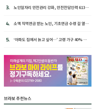
3.
노인일자리 안전관리 강화, 안전전담인력 613명
첫 배치
4.
소액 직역연금 받는 노인, 기초연금 수령 길 열린
다
5.
‘아파도 집에서 늙고 싶어…’ 고령 가구 40% 노
후 주택이라 어...
브라보 추천뉴스