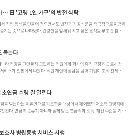
 7월호를 6일 공개했다. 이번 조사는 2024년 기준 60∼74세인 1차 베이
자들의 교육학습동기를 성별과 연령, 거주지역, 소득, 가구형태, 일자리 유
… 日 '고령 1인 가구'의 반전 식탁
에서 직접 음식을 만들어 먹으면서도 반찬과 가공식품을 적극적으로 이용하
주 즐기는 것으로 나타났다. 건강만을 앞세워 먹고 싶은 음식을 무조건 참기보
 즐거움을 유지하는 모습이다. 일본 식생활 조사기업 라이프스케이프마케팅
생활 실태와 의식’ 조사에 따르면, 60∼74세 1인 가구의 저녁 식사 가운데 직
는 비중은 51%였다. 반찬과 냉동·즉석식품, 통조림 등 외부에서 조
도 돕는다
기느라 직장을 그만둘지 고민하는 직원에게 회사의 휴직 규정과 근로시간
 서비스가 일본에서 나왔다. 직원 개인의 상담을 넘어 기업이 조직 전체의
돕는 것이 특징이다. 일본 고령친화기술 기업 시디아이(CDI)는 일과 가족
용 AI 서비스 'SOIN-L(소완 엘)'을 지난달 31일 출시했다고 3일 밝혔
을 밝히지 않고 하루 24시간 AI와 상담할 수 있으며, 인
기초연금 수령 길 열린다
금을 받는다는 이유만으로 기초연금 대상에서 제외됐던 저소득 고령자에
진된다. 연금의 종류가 아니라 실제 받는 연금액과 소득·재산 수준을 기준
. 백선희 조국혁신당 의원은 소액 직역연금 수급자도 일정한 소득·재산 요
있도록 하는 '기초연금법 일부개정법률안'을 3일 대표 발의했다고 4일 밝혔
가 이어지는 가운데, 정부도 그동안 소득·재산이 적어도 직역연금을 받는다
보호사 병원동행 서비스 시행