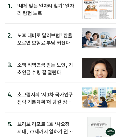
1.
‘내게 맞는 일자리 찾기’ 일자
리 탐험 노트
2.
노후 대비로 달러보험? 환율
오르면 보험료 부담 커진다
3.
소액 직역연금 받는 노인, 기
초연금 수령 길 열린다
4.
초고령사회 ‘제1차 국가인구
전략 기본계획’에 담길 정책
은
5.
브라보 리포트 1호 ‘사오정
시대, 73세까지 일하기 전략’