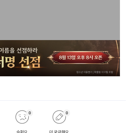
0
0
슬퍼요
더 궁금해요