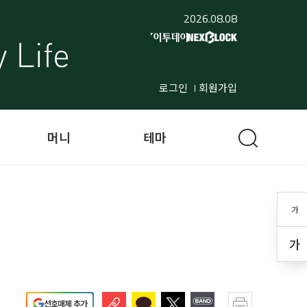
2026.08.08
로그인
회원가입
머니
테마
가
가
선호매체 추가