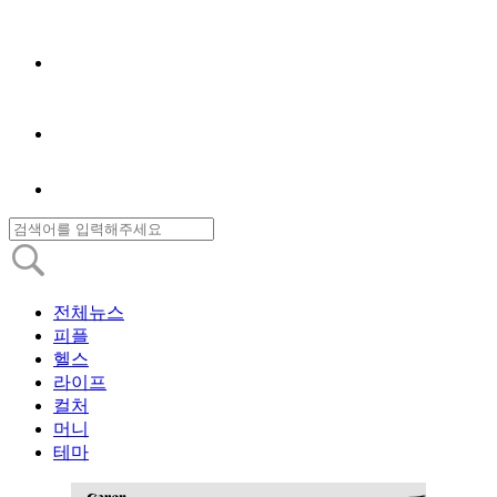
전체뉴스
피플
헬스
라이프
컬처
머니
테마