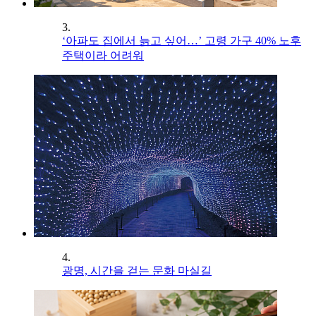
3.
‘아파도 집에서 늙고 싶어…’ 고령 가구 40% 노후
주택이라 어려워
4.
광명, 시간을 걷는 문화 마실길