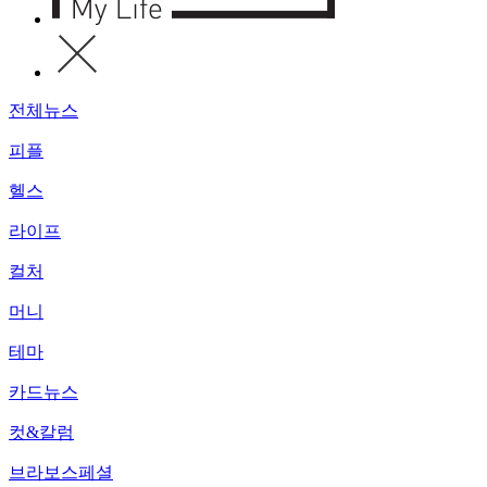
전체뉴스
피플
헬스
라이프
컬처
머니
테마
카드뉴스
컷&칼럼
브라보스페셜