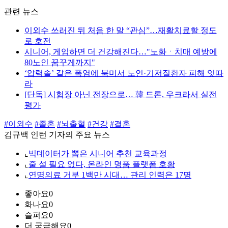
관련 뉴스
이외수 쓰러진 뒤 처음 한 말 “관심”…재활치료할 정도
로 호전
시니어, 게임하면 더 건강해진다…"노화ㆍ치매 예방에
80노인 꿈꾸게까지"
‘압력솥’ 같은 폭염에 북미서 노인·기저질환자 피해 잇따
라
[단독] 시험장 아닌 전장으로… 韓 드론, 우크라서 실전
평가
#이외수
#졸혼
#뇌출혈
#건강
#결혼
김규백 인턴 기자의 주요 뉴스
⌞
빅데이터가 뽑은 시니어 추천 교육과정
⌞
줄 설 필요 없다, 온라인 명품 플랫폼 호황
⌞
연명의료 거부 1백만 시대… 관리 인력은 17명
좋아요
0
화나요
0
슬퍼요
0
더 궁금해요
0