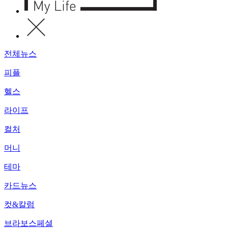
전체뉴스
피플
헬스
라이프
컬처
머니
테마
카드뉴스
컷&칼럼
브라보스페셜