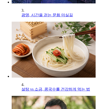
3.
광명, 시간을 걷는 문화 마실길
4.
설탕 vs 소금, 콩국수를 건강하게 먹는 법