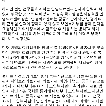
다.
하지만 관련 업무를 처리하는 연명의료관리센터의 인력이 턱
없이 부족한 것으로 나타났다. 조정숙 국가생명윤리정책원 연
명의료센터장은 “연명의료센터는 공공기관이지만 법령에 따
라 근무할 인력이 정해져 있지 않고 보건복지부를 통해 인력을
요청하면 기획재정부에서 검토한 후 채용하는 방식”이라며
“전국 단위 사업을 하는 기관이지만 그에 비해 인력은 부족하
다”라고 설명했다.
현재 연명의료관리센터 인력은 총 17명이다. 인력 자체도 부족
한데 연명의료결정제도 관련 전문인력은 간호사 3명, 사회복
지사 2명에 불과하다. 의사는 1명도 없다. 더군다나 연명의료
센터에 따르면 내년에는 시범적으로 진행됐던 사업들이 정식
사업으로 채택돼 인력수요는 더 커질 전망이다.
현재는 사전연명의료의향서 등록기관으로 지정될 수 있는 기
관이 지역보건의료기관, 의료기관, 비영리 법인, 공공기관으로
4가지다. 내년부터는 여기에 노인복지관이 추가된다. 관련 법
안이 지난 25일 국회를 통과해 내년부터 노인복지관도 사전연
명의료의향서 등록기관으로 지정될 수 있다. 이에 따라 전국
350개 노인복지관이 연명의료결정제도에 대해 이해하고 제반
요건을 갖출 수 있도록 하기 위한 행정 소요가 있을 전망이다.