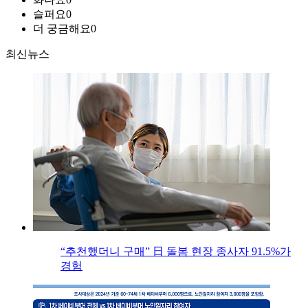
슬퍼요
0
더 궁금해요
0
최신뉴스
“추천했더니 구매” 日 돌봄 현장 종사자 91.5%가
경험