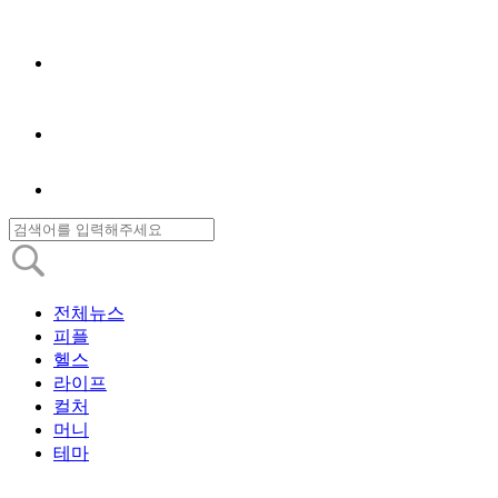
전체뉴스
피플
헬스
라이프
컬처
머니
테마