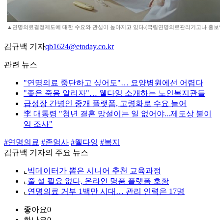
▲연명의료결정제도에 대한 수요와 관심이 높아지고 있다.(국립연명의료관리기고나 홍보
김규백 기자
qb1624@etoday.co.kr
관련 뉴스
"연명의료 중단하고 싶어도"… 요양병원에선 어렵다
"좋은 죽음 알리자"… 웰다잉 소개하는 노인복지관들
급성장 간병인 중개 플랫폼, 고령화로 수요 늘어
李 대통령 "청년 결혼 망설이는 일 없어야...제도상 불이
익 조사"
#연명의료
#존엄사
#웰다잉
#복지
김규백 기자의 주요 뉴스
⌞
빅데이터가 뽑은 시니어 추천 교육과정
⌞
줄 설 필요 없다, 온라인 명품 플랫폼 호황
⌞
연명의료 거부 1백만 시대… 관리 인력은 17명
좋아요
0
화나요
0