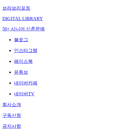
브라보리포트
DIGITAL LIBRARY
50+ 시니어 신춘문예
블로그
인스타그램
페이스북
유튜브
네이버카페
네이버TV
회사소개
구독신청
공지사항