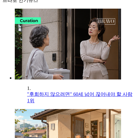
브라보 인기뉴스
1.
"후회하지 않으려면" 60세 넘어 끊어내야 할 사람
1위