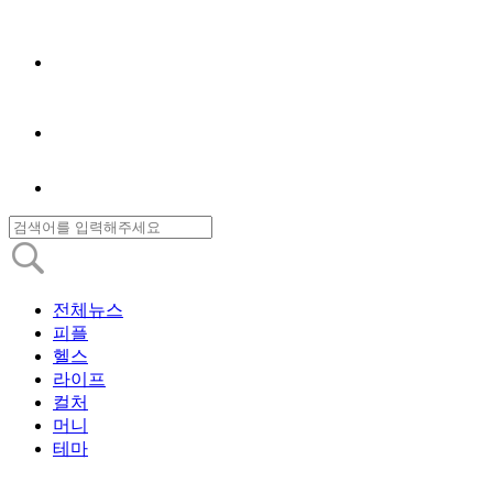
전체뉴스
피플
헬스
라이프
컬처
머니
테마