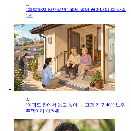
1.
"후회하지 않으려면" 60세 넘어 끊어내야 할 사람
1위
2.
‘아파도 집에서 늙고 싶어…’ 고령 가구 40% 노후
주택이라 어려워