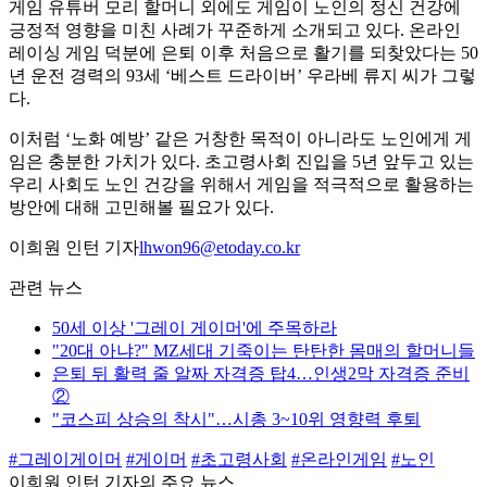
게임 유튜버 모리 할머니 외에도 게임이 노인의 정신 건강에
긍정적 영향을 미친 사례가 꾸준하게 소개되고 있다. 온라인
레이싱 게임 덕분에 은퇴 이후 처음으로 활기를 되찾았다는 50
년 운전 경력의 93세 ‘베스트 드라이버’ 우라베 류지 씨가 그렇
다.
이처럼 ‘노화 예방’ 같은 거창한 목적이 아니라도 노인에게 게
임은 충분한 가치가 있다. 초고령사회 진입을 5년 앞두고 있는
우리 사회도 노인 건강을 위해서 게임을 적극적으로 활용하는
방안에 대해 고민해볼 필요가 있다.
이희원 인턴 기자
lhwon96@etoday.co.kr
관련 뉴스
50세 이상 '그레이 게이머'에 주목하라
"20대 아냐?" MZ세대 기죽이는 탄탄한 몸매의 할머니들
은퇴 뒤 활력 줄 알짜 자격증 탑4…인생2막 자격증 준비
②
"코스피 상승의 착시"…시총 3~10위 영향력 후퇴
#그레이게이머
#게이머
#초고령사회
#온라인게임
#노인
이희원 인턴 기자의 주요 뉴스