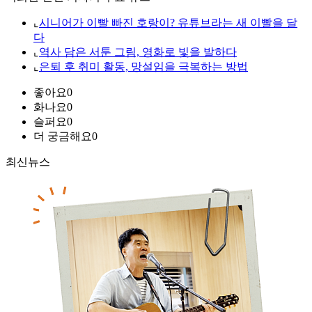
⌞
시니어가 이빨 빠진 호랑이? 유튜브라는 새 이빨을 달
다
⌞
역사 담은 서툰 그림, 영화로 빛을 발하다
⌞
은퇴 후 취미 활동, 망설임을 극복하는 방법
좋아요
0
화나요
0
슬퍼요
0
더 궁금해요
0
최신뉴스