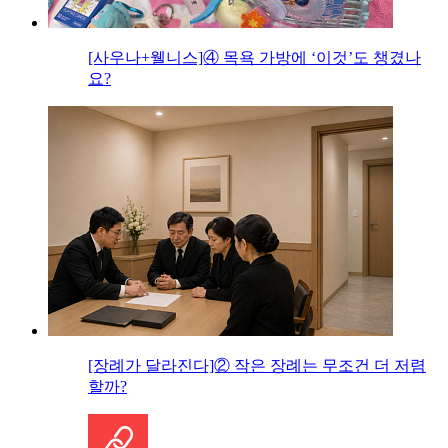
[사우나+웰니스]④ 목욕 가방에 ‘이것’도 챙겼나
요?
[장례가 달라진다]② 작은 장례는 무조건 더 저렴
할까?