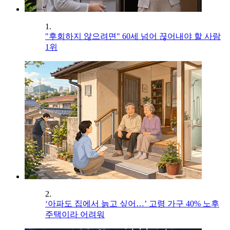
1.
"후회하지 않으려면" 60세 넘어 끊어내야 할 사람
1위
2.
‘아파도 집에서 늙고 싶어…’ 고령 가구 40% 노후
주택이라 어려워