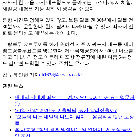
사까지 한 다음 다시 대포항으로 돌아오는 코스다. 낚시 체험,
세일링 체험은 기상 악화 시 생략될 수 있다.
운항 시간은 정해져 있지 않고, 보통 일출 전 30분에서 일몰 전
30분까지 운항한다. 현지 날씨에 따라 바뀔 수 있다. 따라서 전
화로 문의하고 예약하는 것이 좋다.
그랑블루 요트투어를 하기 위해선 제주 서귀포시 대포동 제이
엠그랑블루요트를 방문한다. 제주국제공항에서 600번 버스를
타고 약 1시간 정도 이동해 대포항 정류장에 내린 다음 5분 정
도 걸으면 도착할 수 있다. 주차는 무료다.
김규백 인턴 기자
qb1624@etoday.co.kr
관련 뉴스
팬데믹 시대에 떠오르는 여가, 요트…시니어 요트입문서
①
‘23일 개막’ 2020 도쿄 올림픽, 뭐가 달라졌을까?
“오늘의 나는 내일의 나보다 젊다”…올림픽을 빛낸 노장
들
李 대통령 "청년 결혼 망설이는 일 없어야...제도상 불이
익 조사"