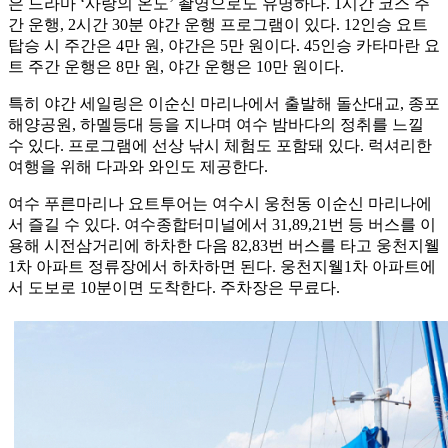
은 드라마 ‘사랑의 온도’ 촬영으로도 유명하다. 1시간 코스 주
간 운행, 2시간 30분 야간 운행 프로그램이 있다. 12인승 요트
탑승 시 주간은 4만 원, 야간은 5만 원이다. 45인승 카타마란 요
트 주간 운행은 8만 원, 야간 운행은 10만 원이다.
특히 야간 세일링은 이순신 마리나에서 출발해 돌산대교, 종포
해양공원, 하멜등대 등을 지나며 여수 밤바다의 정취를 느낄
수 있다. 프로그램에 선상 낚시 체험도 포함돼 있다. 럭셔리한
여행을 위해 다과와 와인도 제공한다.
여수 푸른마리나 요트투어는 여수시 웅천동 이순신 마리나에
서 즐길 수 있다. 여수종합터미널에서 31,89,21번 등 버스를 이
용해 시전삼거리에 하차한 다음 82,83번 버스를 타고 웅천지웰
1차 아파트 정류장에서 하차하면 된다. 웅천지웰1차 아파트에
서 도보로 10분이면 도착한다. 주차장은 무료다.