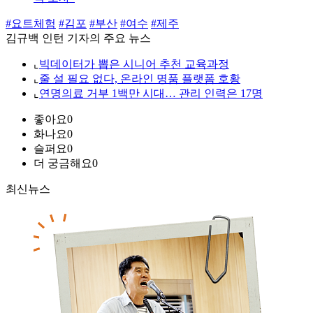
#요트체험
#김포
#부산
#여수
#제주
김규백 인턴 기자의 주요 뉴스
⌞
빅데이터가 뽑은 시니어 추천 교육과정
⌞
줄 설 필요 없다, 온라인 명품 플랫폼 호황
⌞
연명의료 거부 1백만 시대… 관리 인력은 17명
좋아요
0
화나요
0
슬퍼요
0
더 궁금해요
0
최신뉴스