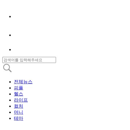
전체뉴스
피플
헬스
라이프
컬처
머니
테마