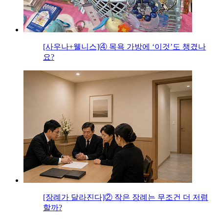
[사우나+웰니스]④ 목욕 가방에 ‘이것’도 챙겼나
요?
[장례가 달라진다]② 작은 장례는 무조건 더 저렴
할까?