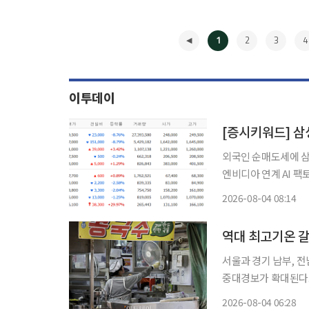
1
2
3
4
이투데이
외국인 순매도세에 삼
엔비디아 연계 AI 팩
개별 호재를 품은 종목으로 투자자들
2026-08-04 08:14
오른 종목은 삼성전자,
◀
역대 최고기온 
서울과 경기 남부, 
중대경보가 확대된다.
중심으로 열대야주의보도 발효 중이다. 4일 기상청
2026-08-04 06:28