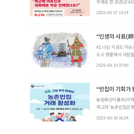
주제로 한 2025년 AD
다. ADA 캠페인은 전 세계 60여 개국에서 동시에 진행되는 헬프에이지 인터내셔널의 대표적
2025-08-27 13:14
인 국제 캠페인으로,
“인생의 사표(師
#1. 나는 지금도 이
도시 생활에서 사람들
만끽한다. 특히 통영에
2025-08-10 07:00
달이 날 정도다. 이
“빈집이 기회가 
농림축산식품부(이하 
하고자 ‘농촌빈집은행’
집 소유자에게 거래 동의 여부를 
2025-06-16 16:24
한 빈집 정보를 민간