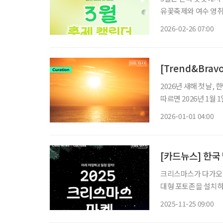
유꽃축제와 여수 영취
축제, 홍성 남당항 새
2026-02-26 07:00
제주들불축제와 고령대
[Trend&Bra
2026년 새해 첫날,
따르면 2026년 1월 
역으로 차례로 해돋이가 이어진다. 포항은 7시 33분, 강릉
2026-01-01 04:00
수도권의 경우 서울은 
[카드뉴스] 한국 
크리스마스가 다가오면
대형 포토존을 설치하
속속 공개하고 있다. 
2025-11-25 09:00
도시들이 다양한 형태