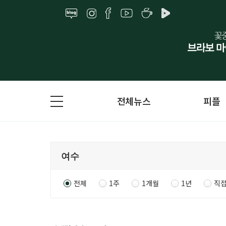
전체뉴스
피플
전체
1주
1개월
1년
직