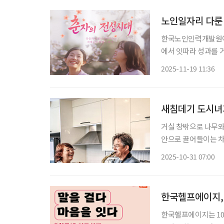
노인일자리 다룬 
한국노인인력개발원이 
에서 잇따라 성과를 거
국제웹드라마영화제에서
2025-11-19 11:36
스트 파일럿 부문에 
새침데기 도시녀
거실 창밖으로 나무와 
안으로 끌어들이는 차경
윤(54)이 남편과 단
2025-10-31 07:00
더 나은 쓸모를 확보
한국헬프에이지, 
한국헬프에이지는 10월