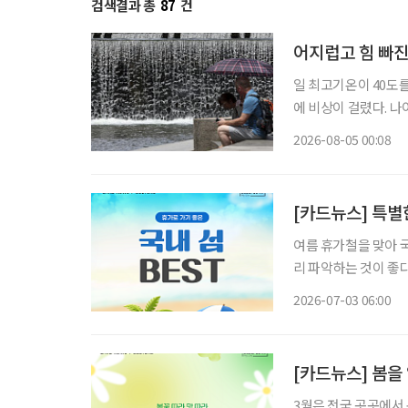
검색결과 총
87
건
어지럽고 힘 빠진
일 최고기온이 40도
에 비상이 걸렸다. 
열질환에 더욱 취약하기 때문이다. 4일 기상청에 따르면
2026-08-05 00:08
어지고 있다. 제주시동
[카드뉴스] 특별
여름 휴가철을 맞아 
리 파악하는 것이 좋다
유로운 휴양을 원하는 시니어 세
2026-07-03 06:00
게 즐길 수 있다. 여
[카드뉴스] 봄을
3월은 전국 곳곳에서