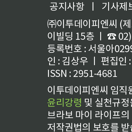
공지사항
ㅣ
기사제
㈜이투데이피엔씨 (제호
이빌딩 15층 ㅣ ☎ 02)
등록번호 : 서울아02992
인 : 김상우 ㅣ 편집인
ISSN : 2951-4681
이투데이피엔씨 임직원
윤리강령
및 실천규정을
브라보 마이 라이프의
저작권법의 보호를 받