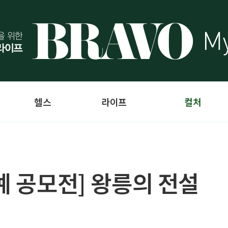
헬스
라이프
컬처
예 공모전] 왕릉의 전설