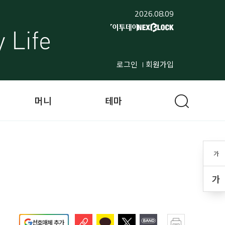
2026.08.09
로그인
회원가입
머니
테마
가
가
선호매체 추가