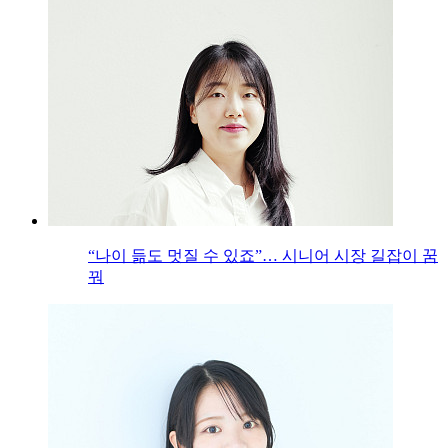
“나이 듦도 멋질 수 있죠”… 시니어 시장 길잡이 꿈
꿔