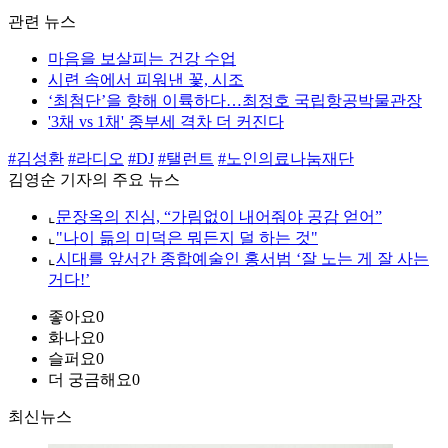
관련 뉴스
마음을 보살피는 건강 수업
시련 속에서 피워낸 꽃, 시조
‘최첨단’을 향해 이륙하다…최정호 국립항공박물관장
'3채 vs 1채' 종부세 격차 더 커진다
#김성환
#라디오
#DJ
#탤런트
#노인의료나눔재단
김영순 기자의 주요 뉴스
⌞
문장옥의 진심, “가림없이 내어줘야 공감 얻어”
⌞
"나이 듦의 미덕은 뭐든지 덜 하는 것"
⌞
시대를 앞서간 종합예술인 홍서범 ‘잘 노는 게 잘 사는
거다!’
좋아요
0
화나요
0
슬퍼요
0
더 궁금해요
0
최신뉴스