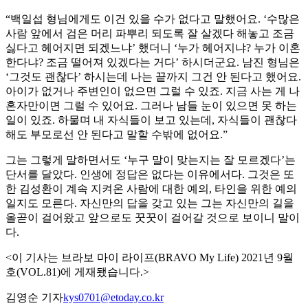
“백일섭 형님에게도 이건 있을 수가 없다고 말했어요. ‘수많은
사람 앞에서 검은 머리 파뿌리 되도록 잘 살겠다 해놓고 조금
싫다고 헤어지면 되겠느냐’ 했더니 ‘누가 헤어지냐? 누가 이혼
한다냐? 조금 떨어져 있겠다는 거다’ 하시더군요. 남진 형님은
‘그것도 괜찮다’ 하시는데 나는 끝까지 그건 안 된다고 했어요.
아이가 없거나 주변인이 없으면 그럴 수 있죠. 지금 사는 게 나
혼자만이면 그럴 수 있어요. 그러나 남들 눈이 있으면 못 하는
일이 있죠. 하물며 내 자식들이 보고 있는데, 자식들이 괜찮다
해도 부모로선 안 된다고 말할 수밖에 없어요.”
그는 그렇게 말하면서도 ‘누구 말이 맞는지는 잘 모르겠다’는
단서를 달았다. 인생에 정답은 없다는 이유에서다. 그것은 또
한 김성환이 계속 지켜온 사람에 대한 예의, 타인을 위한 예의
일지도 모른다. 자신만의 답을 갖고 있는 그는 자신만의 길을
올곧이 걸어왔고 앞으로도 꿋꿋이 걸어갈 것으로 보이니 말이
다.
<이 기사는 브라보 마이 라이프(BRAVO My Life) 2021년 9월
호(VOL.81)에 게재됐습니다.>
김영순 기자
kys0701@etoday.co.kr