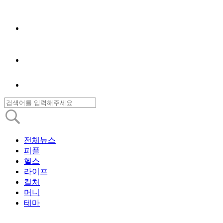
전체뉴스
피플
헬스
라이프
컬처
머니
테마